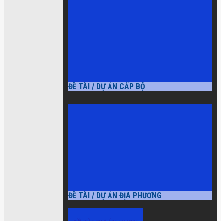
ĐỀ TÀI / DỰ ÁN CẤP BỘ
ĐỀ TÀI / DỰ ÁN ĐỊA PHƯƠNG