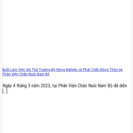
Buổi Làm Việc Với Thứ Trưởng Bộ Nông Nghiệp và Phát Triển Nông Thôn tại
Phân Viện Chăn Nuôi Nam Bộ
Ngày 4 tháng 3 năm 2023, tại Phân Viện Chăn Nuôi Nam Bộ đã diễn
[...]