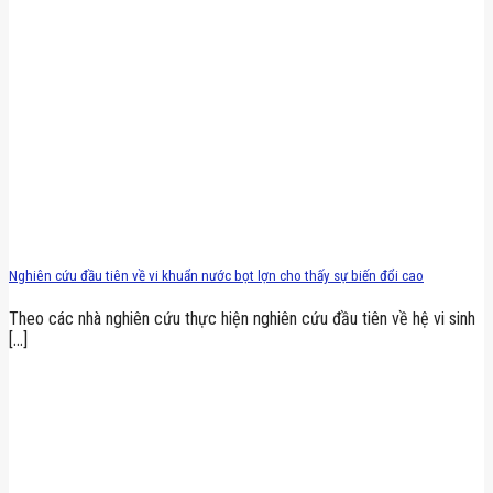
Nghiên cứu đầu tiên về vi khuẩn nước bọt lợn cho thấy sự biến đổi cao
Theo các nhà nghiên cứu thực hiện nghiên cứu đầu tiên về hệ vi sinh
[...]