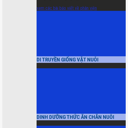
xem các bài báo viết về phân viện
DI TRUYỀN GIỐNG VẬT NUÔI
DINH DƯỠNG THỨC ĂN CHĂN NUÔI