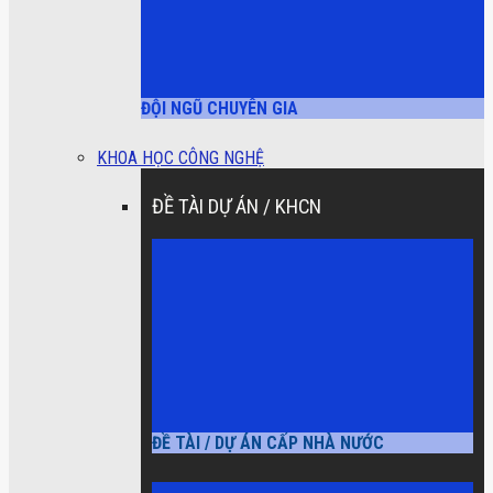
ĐỘI NGŨ CHUYÊN GIA
KHOA HỌC CÔNG NGHỆ
ĐỀ TÀI DỰ ÁN / KHCN
ĐỀ TÀI / DỰ ÁN CẤP NHÀ NƯỚC