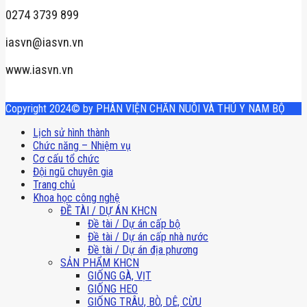
0274 3739 899
iasvn@iasvn.vn
www.iasvn.vn
Copyright 2024© by PHÂN VIỆN CHĂN NUÔI VÀ THÚ Y NAM BỘ
Lịch sử hình thành
Chức năng – Nhiệm vụ
Cơ cấu tổ chức
Đội ngũ chuyên gia
Trang chủ
Khoa học công nghệ
ĐỀ TÀI / DỰ ÁN KHCN
Đề tài / Dự án cấp bộ
Đề tài / Dự án cấp nhà nước
Đề tài / Dự án địa phương
SẢN PHẨM KHCN
GIỐNG GÀ, VỊT
GIỐNG HEO
GIỐNG TRÂU, BÒ, DÊ, CỪU