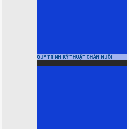
QUY TRÌNH KỸ THUẬT CHĂN NUÔI