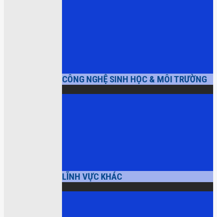
CÔNG NGHỆ SINH HỌC & MÔI TRƯỜNG
LĨNH VỰC KHÁC