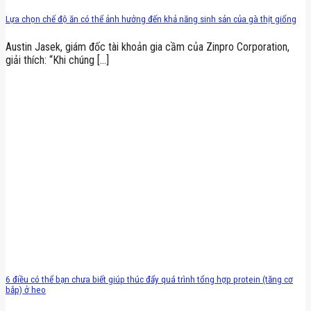
Lựa chọn chế độ ăn có thể ảnh hưởng đến khả năng sinh sản của gà thịt giống
Austin Jasek, giám đốc tài khoản gia cầm của Zinpro Corporation,
giải thích: “Khi chúng [...]
6 điều có thể bạn chưa biết giúp thúc đẩy quá trình tổng hợp protein (tăng cơ
bắp) ở heo