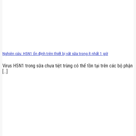
Nghiên cứu: H5N1 ổn định trên thiết bị vắt sữa trong ít nhất 1 giờ
Virus H5N1 trong sữa chưa tiệt trùng có thể tồn tại trên các bộ phận
[...]