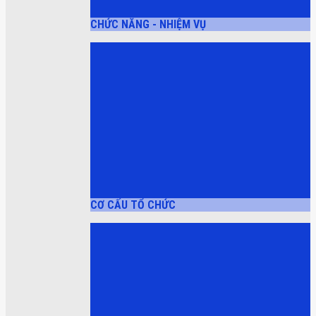
CHỨC NĂNG - NHIỆM VỤ
CƠ CẤU TỔ CHỨC