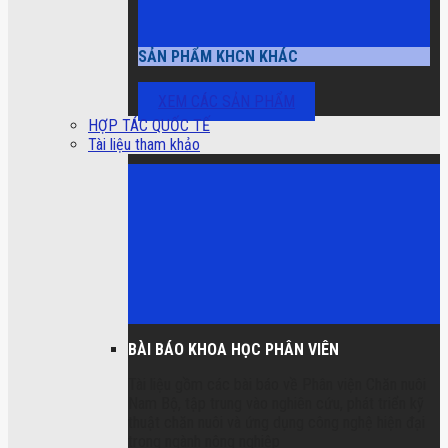
SẢN PHẨM KHCN KHÁC
XEM CÁC SẢN PHẨM
HỢP TÁC QUỐC TẾ
Tài liệu tham khảo
BÀI BÁO KHOA HỌC PHÂN VIÊN
Tài liệu gồm các bài báo về Phân viện Chăn nuôi
Nam Bộ, tập trung vào nghiên cứu, phát triển kỹ
thuật chăn nuôi và ứng dụng công nghệ hiện đại
trong ngành nông nghiệp