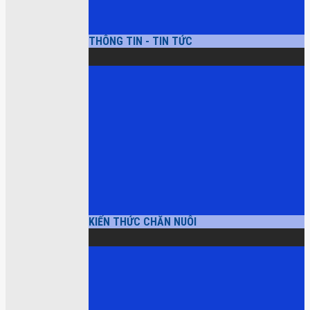
THÔNG TIN - TIN TỨC
KIẾN THỨC CHĂN NUÔI