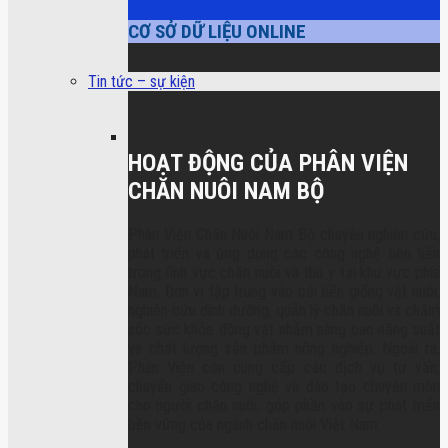
CƠ SỞ DỮ LIỆU ONLINE
Tin tức – sự kiện
HOẠT ĐỘNG CỦA PHÂN VIỆN
CHĂN NUÔI NAM BỘ
Phân Viện Chăn Nuôi Nam Bộ chuyên nghiên cứu,
phát triển và ứng dụng các công nghệ tiên tiến
trong lĩnh vực chăn nuôi và thú y tại khu vực phía
Nam. Đơn vị tập trung vào cải tiến giống vật nuôi,
nghiên cứu dinh dưỡng, quản lý chăn nuôi và chăm
sóc sức khỏe động vật nhằm nâng cao năng suất
và chất lượng sản phẩm nông nghiệp. Ngoài ra,
Phân Viện còn cung cấp các dịch vụ tư vấn,
chuyển giao công nghệ và đào tạo chuyên môn
cho người chăn nuôi, góp phần vào sự phát triển
bền vững của ngành chăn nuôi Việt Nam.