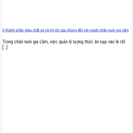
6 thành phần giàu chất xơ và lợi ích của chúng đối với người chăn nuôi gia cầm
Trong chăn nuôi gia cầm, việc quản lý lượng thức ăn nạp vào là rất
[...]