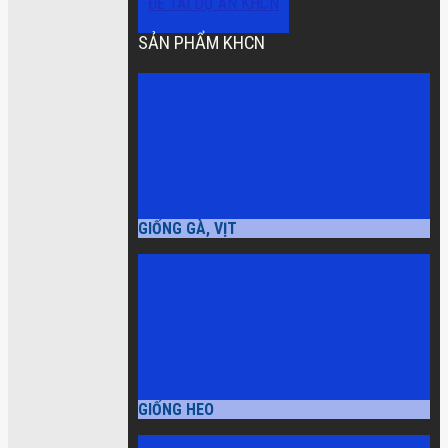
ĐỀ TÀI DỰ ÁN KHCN
SẢN PHẨM KHCN
GIỐNG GÀ, VỊT
GIỐNG HEO