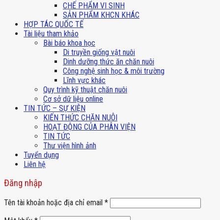
CHẾ PHẨM VI SINH
SẢN PHẨM KHCN KHÁC
HỢP TÁC QUỐC TẾ
Tài liệu tham khảo
Bài báo khoa học
Di truyền giống vật nuôi
Dinh dưỡng thức ăn chăn nuôi
Công nghệ sinh học & môi trường
Lĩnh vực khác
Quy trình kỹ thuật chăn nuôi
Cơ sở dữ liệu online
TIN TỨC – SỰ KIỆN
KIẾN THỨC CHĂN NUÔI
HOẠT ĐỘNG CỦA PHÂN VIỆN
TIN TỨC
Thư viện hình ảnh
Tuyển dụng
Liên hệ
Đăng nhập
Tên tài khoản hoặc địa chỉ email
*