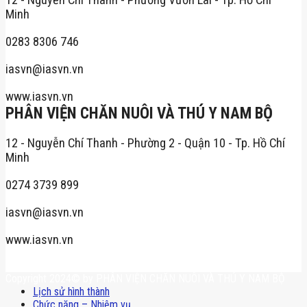
Minh
0283 8306 746
iasvn@iasvn.vn
www.iasvn.vn
PHÂN VIỆN CHĂN NUÔI VÀ THÚ Y NAM BỘ
12 - Nguyễn Chí Thanh - Phường 2 - Quận 10 - Tp. Hồ Chí
Minh
0274 3739 899
iasvn@iasvn.vn
www.iasvn.vn
Copyright 2024© by PHÂN VIỆN CHĂN NUÔI VÀ THÚ Y NAM BỘ
Lịch sử hình thành
Chức năng – Nhiệm vụ