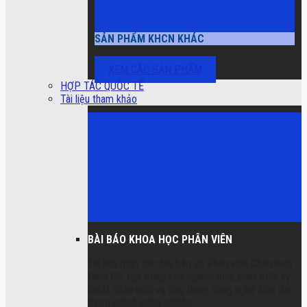
SẢN PHẨM KHCN KHÁC
XEM CÁC SẢN PHẨM
HỢP TÁC QUỐC TẾ
Tài liệu tham khảo
BÀI BÁO KHOA HỌC PHÂN VIÊN
Tài liệu gồm các bài báo về Phân viện Chăn nuôi
Nam Bộ, tập trung vào nghiên cứu, phát triển kỹ
thuật chăn nuôi và ứng dụng công nghệ hiện đại
trong ngành nông nghiệp