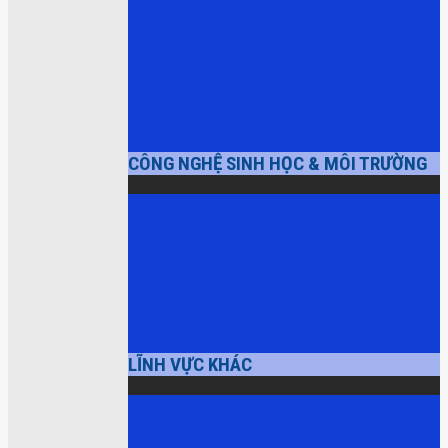
CÔNG NGHỆ SINH HỌC & MÔI TRƯỜNG
LĨNH VỰC KHÁC