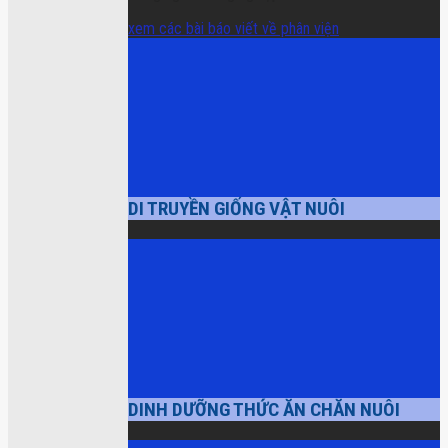
xem các bài báo viết về phân viện
DI TRUYỀN GIỐNG VẬT NUÔI
DINH DƯỠNG THỨC ĂN CHĂN NUÔI