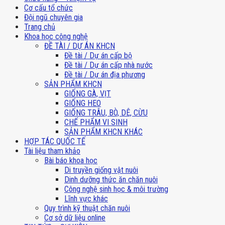
Cơ cấu tổ chức
Đội ngũ chuyên gia
Trang chủ
Khoa học công nghệ
ĐỀ TÀI / DỰ ÁN KHCN
Đề tài / Dự án cấp bộ
Đề tài / Dự án cấp nhà nước
Đề tài / Dự án địa phương
SẢN PHẨM KHCN
GIỐNG GÀ, VỊT
GIỐNG HEO
GIỐNG TRÂU, BÒ, DÊ, CỪU
CHẾ PHẨM VI SINH
SẢN PHẨM KHCN KHÁC
HỢP TÁC QUỐC TẾ
Tài liệu tham khảo
Bài báo khoa học
Di truyền giống vật nuôi
Dinh dưỡng thức ăn chăn nuôi
Công nghệ sinh học & môi trường
Lĩnh vực khác
Quy trình kỹ thuật chăn nuôi
Cơ sở dữ liệu online