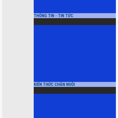
THÔNG TIN - TIN TỨC
KIẾN THỨC CHĂN NUÔI