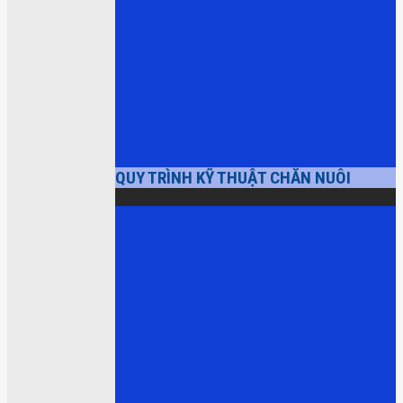
QUY TRÌNH KỸ THUẬT CHĂN NUÔI