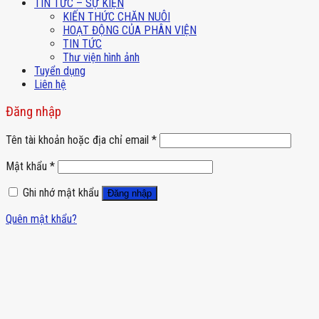
TIN TỨC – SỰ KIỆN
KIẾN THỨC CHĂN NUÔI
HOẠT ĐỘNG CỦA PHÂN VIỆN
TIN TỨC
Thư viện hình ảnh
Tuyển dụng
Liên hệ
Đăng nhập
Tên tài khoản hoặc địa chỉ email
*
Mật khẩu
*
Ghi nhớ mật khẩu
Đăng nhập
Quên mật khẩu?