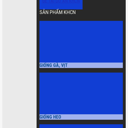
ĐỀ TÀI DỰ ÁN KHCN
SẢN PHẨM KHCN
GIỐNG GÀ, VỊT
GIỐNG HEO