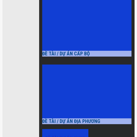
ĐỀ TÀI / DỰ ÁN CẤP BỘ
ĐỀ TÀI / DỰ ÁN ĐỊA PHƯƠNG