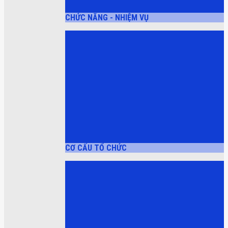
CHỨC NĂNG - NHIỆM VỤ
CƠ CẤU TỔ CHỨC