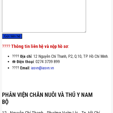
????
Thông tin liên hệ và nộp hồ sơ
:
????
Địa chỉ
: 12 Nguyễn Chí Thanh, P.2, Q.10, TP. Hồ Chí Minh.
☎️
Điện thoại
: 0274 3739 899
????
Email
:
iasvn@iasvn.vn
PHÂN VIỆN CHĂN NUÔI VÀ THÚ Y NAM
BỘ
12 - Nguyễn Chí Thanh - Phường Vườn Lài - Tp. Hồ Chí