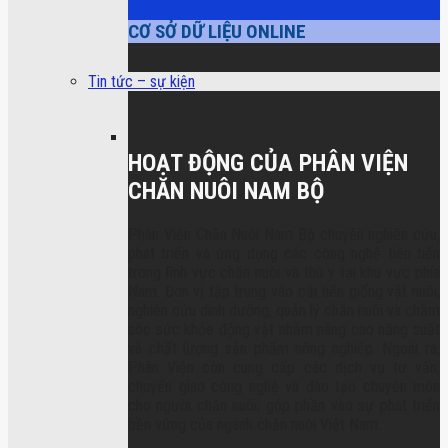
CƠ SỞ DỮ LIỆU ONLINE
Tin tức – sự kiện
HOẠT ĐỘNG CỦA PHÂN VIỆN
CHĂN NUÔI NAM BỘ
Phân Viện Chăn Nuôi Nam Bộ chuyên nghiên cứu,
phát triển và ứng dụng các công nghệ tiên tiến
trong lĩnh vực chăn nuôi và thú y tại khu vực phía
Nam. Đơn vị tập trung vào cải tiến giống vật nuôi,
nghiên cứu dinh dưỡng, quản lý chăn nuôi và chăm
sóc sức khỏe động vật nhằm nâng cao năng suất
và chất lượng sản phẩm nông nghiệp. Ngoài ra,
Phân Viện còn cung cấp các dịch vụ tư vấn,
chuyển giao công nghệ và đào tạo chuyên môn
cho người chăn nuôi, góp phần vào sự phát triển
bền vững của ngành chăn nuôi Việt Nam.