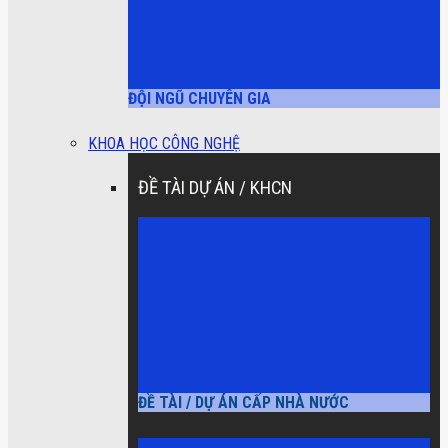
ĐỘI NGŨ CHUYÊN GIA
KHOA HỌC CÔNG NGHỆ
ĐỀ TÀI DỰ ÁN / KHCN
ĐỀ TÀI / DỰ ÁN CẤP NHÀ NƯỚC