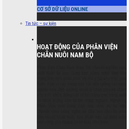
CƠ SỞ DỮ LIỆU ONLINE
Tin tức – sự kiện
HOẠT ĐỘNG CỦA PHÂN VIỆN
CHĂN NUÔI NAM BỘ
Phân Viện Chăn Nuôi Nam Bộ chuyên nghiên cứu,
phát triển và ứng dụng các công nghệ tiên tiến
trong lĩnh vực chăn nuôi và thú y tại khu vực phía
Nam. Đơn vị tập trung vào cải tiến giống vật nuôi,
nghiên cứu dinh dưỡng, quản lý chăn nuôi và chăm
sóc sức khỏe động vật nhằm nâng cao năng suất
và chất lượng sản phẩm nông nghiệp. Ngoài ra,
Phân Viện còn cung cấp các dịch vụ tư vấn,
chuyển giao công nghệ và đào tạo chuyên môn
cho người chăn nuôi, góp phần vào sự phát triển
bền vững của ngành chăn nuôi Việt Nam.