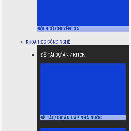
ĐỘI NGŨ CHUYÊN GIA
KHOA HỌC CÔNG NGHỆ
ĐỀ TÀI DỰ ÁN / KHCN
ĐỀ TÀI / DỰ ÁN CẤP NHÀ NƯỚC