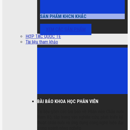
SẢN PHẨM KHCN KHÁC
XEM CÁC SẢN PHẨM
HỢP TÁC QUỐC TẾ
Tài liệu tham khảo
BÀI BÁO KHOA HỌC PHÂN VIÊN
Tài liệu gồm các bài báo về Phân viện Chăn nuôi
Nam Bộ, tập trung vào nghiên cứu, phát triển kỹ
thuật chăn nuôi và ứng dụng công nghệ hiện đại
trong ngành nông nghiệp