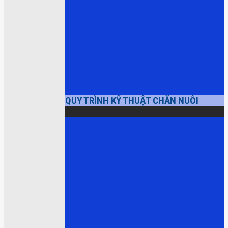
QUY TRÌNH KỸ THUẬT CHĂN NUÔI