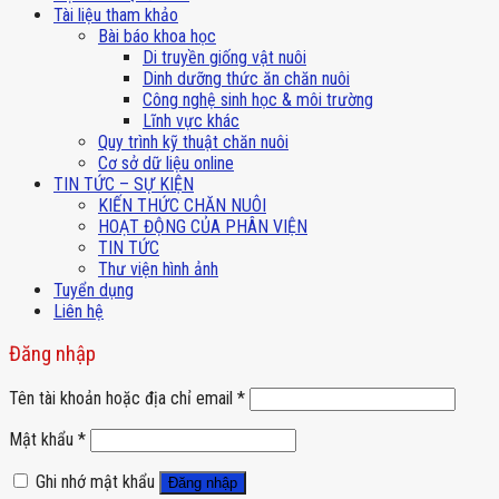
Tài liệu tham khảo
Bài báo khoa học
Di truyền giống vật nuôi
Dinh dưỡng thức ăn chăn nuôi
Công nghệ sinh học & môi trường
Lĩnh vực khác
Quy trình kỹ thuật chăn nuôi
Cơ sở dữ liệu online
TIN TỨC – SỰ KIỆN
KIẾN THỨC CHĂN NUÔI
HOẠT ĐỘNG CỦA PHÂN VIỆN
TIN TỨC
Thư viện hình ảnh
Tuyển dụng
Liên hệ
Đăng nhập
Tên tài khoản hoặc địa chỉ email
*
Mật khẩu
*
Ghi nhớ mật khẩu
Đăng nhập