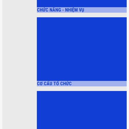
CHỨC NĂNG - NHIỆM VỤ
CƠ CẤU TỔ CHỨC