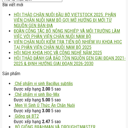
Bài viết mới
HỘI THẢO CHĂN NUÔI ĐẦU BỜ VIETSTOCK 2025: PHÂN
VIỆN CHĂN NUÔI NAM BỘ GỢI MỞ HƯỚNG ĐI MỚI TỪ
NGUỒN GEN BẢN ĐỊA
ĐOÀN CÔNG TÁC BỘ NÔNG NGHIỆP VÀ MÔI TRƯỜNG LÀM
VIỆC VỚI PHÂN VIỆN CHĂN NUÔI NAM BỘ
VIỆN CHĂN NUÔI KIỂM TRA TIẾN ĐỘ NHIỆM VỤ KHOA HỌC
TẠI PHÂN VIỆN CHĂN NUÔI NAM BỘ 2025
HỘI NGHỊ KHOA HỌC VÀ CÔNG NGHỆ NĂM 2025
HỘI THẢO ĐÁNH GIÁ BẢO TỒN NGUỒN GEN GIAI ĐOẠN 2021-
2025 & ĐỊNH HƯỚNG GIAI ĐOẠN 2026-2030
Sản phẩm
Chế phẩm vi sinh Bacillus subtilis
Được xếp hạng
2.00
5 sao
Chế phẩm vi sinh Bio-Mix
Được xếp hạng
5.00
5 sao
Men Vi Sinh Ủ Thức Ăn Chăn Nuôi
Được xếp hạng
3.00
5 sao
Giống gà BT2
Được xếp hạng
2.47
5 sao
BÒ GIỐNG BRAHMAN VÀ DROUGHTMASTER