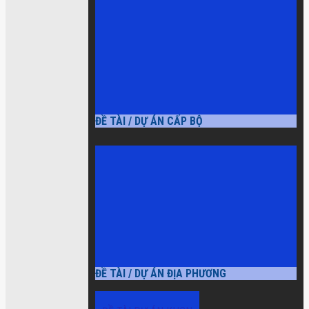
ĐỀ TÀI / DỰ ÁN CẤP BỘ
ĐỀ TÀI / DỰ ÁN ĐỊA PHƯƠNG