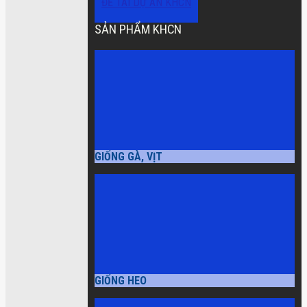
ĐỀ TÀI DỰ ÁN KHCN
SẢN PHẨM KHCN
GIỐNG GÀ, VỊT
GIỐNG HEO