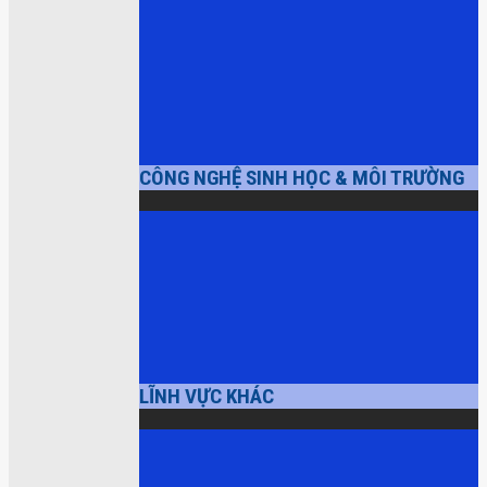
CÔNG NGHỆ SINH HỌC & MÔI TRƯỜNG
LĨNH VỰC KHÁC