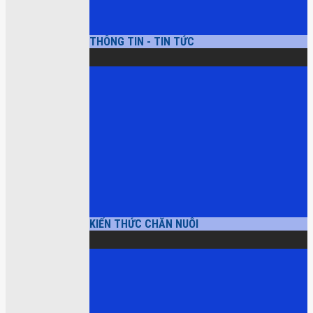
THÔNG TIN - TIN TỨC
KIẾN THỨC CHĂN NUÔI