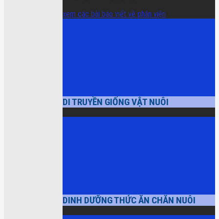
xem các bài báo viết về phân viện
DI TRUYỀN GIỐNG VẬT NUÔI
DINH DƯỠNG THỨC ĂN CHĂN NUÔI