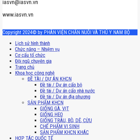
iasvn@iasvn.vn
www.iasvn.vn
Copyright 2024© by PHÂN VIỆN CHĂN NUÔI VÀ THÚ Y NAM BỘ
Lịch sử hình thành
Chức năng – Nhiệm vụ
Cơ cấu tổ chức
Đội ngũ chuyên gia
Trang chủ
Khoa học công nghệ
ĐỀ TÀI / DỰ ÁN KHCN
Đề tài / Dự án cấp bộ
Đề tài / Dự án cấp nhà nước
Đề tài / Dự án địa phương
SẢN PHẨM KHCN
GIỐNG GÀ, VỊT
GIỐNG HEO
GIỐNG TRÂU, BÒ, DÊ, CỪU
CHẾ PHẨM VI SINH
SẢN PHẨM KHCN KHÁC
HỢP TÁC QUỐC TẾ