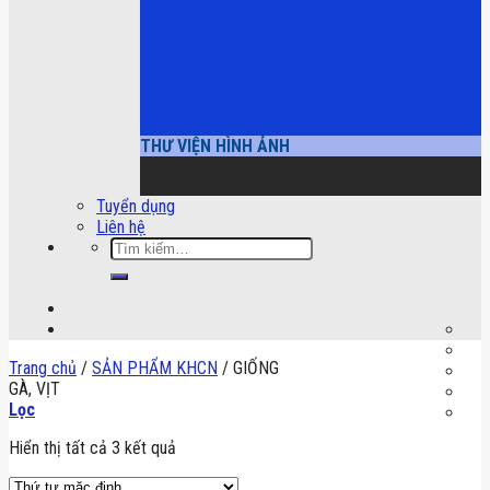
THƯ VIỆN HÌNH ẢNH
Tuyển dụng
Liên hệ
Tìm
kiếm:
Trang chủ
/
SẢN PHẨM KHCN
/
GIỐNG
GÀ, VỊT
Lọc
Hiển thị tất cả 3 kết quả