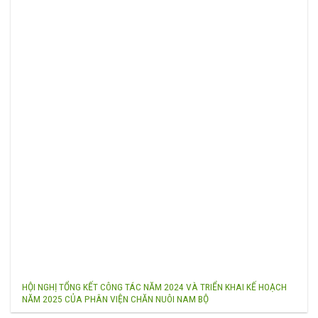
HỘI NGHỊ TỔNG KẾT CÔNG TÁC NĂM 2024 VÀ TRIỂN KHAI KẾ HOẠCH
NĂM 2025 CỦA PHÂN VIỆN CHĂN NUÔI NAM BỘ