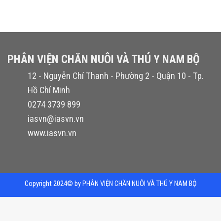
hạng
2.20
5
sao
PHÂN VIỆN CHĂN NUÔI VÀ THÚ Y NAM BỘ
12 - Nguyễn Chí Thanh - Phường 2 - Quận 10 - Tp.
Hồ Chí Minh
0274 3739 899
iasvn@iasvn.vn
www.iasvn.vn
Copyright 2024© by PHÂN VIỆN CHĂN NUÔI VÀ THÚ Y NAM BỘ