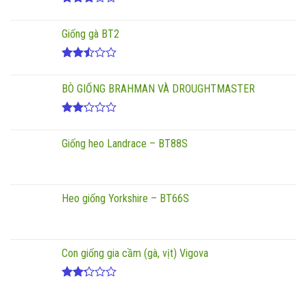
Được
xếp
Giống gà BT2
hạng
3.00
5
sao
Được
xếp
BÒ GIỐNG BRAHMAN VÀ DROUGHTMASTER
hạng
2.50
5 sao
Được
xếp
Giống heo Landrace – BT88S
hạng
2.17
5
sao
Heo giống Yorkshire – BT66S
Con giống gia cầm (gà, vịt) Vigova
Được
xếp