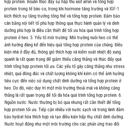
hợp protein. Insulin thúc đẩy sự hấp thu axit amin và tổng hợp
protein trong tế bào cơ, trong khi hormone tăng trưởng và IGF-1
kích thích sự tăng trưởng tổng thể và tổng hợp protein. Đảm bảo
cân bằng nội tiết tố phù hợp thông qua thực hành quản lý và dinh
dưỡng phù hợp là điều cần thiết để tối ưu hóa quá trình tổng hợp
protein ở heo. 5. Yếu tố môi trường: Môi trường nuôi heo có thể
ảnh hưởng đáng kể đến hiệu quả tổng hợp protein của chúng. Điều
kiện nhà ở đầy đủ, thông gió thích hợp và kiểm soát nhiệt độ xung
quanh là rất quan trọng để giảm thiểu căng thẳng và thúc đẩy quá
trình tổng hợp protein tối ưu. Các yếu tố gây căng thẳng như stress
nhiệt, quá đông đúc và chất lượng không khí kém có thể ảnh hưởng
tiêu cực đến việc sử dụng chất dinh dưỡng và tổng hợp protein ở
heo. Do đó, việc duy trì một môi trường thoải mái và không căng
thẳng là rất quan trọng để tối đa hóa quá trình tổng hợp protein. 6.
Nguồn nước: Nước thường bị bỏ qua nhưng rất cần thiết để tổng
hợp protein tối ưu. Tiếp cận nhiều với nước sạch và trong lành đảm
bảo hydrat hóa thích hợp và tạo điều kiện hấp thụ chất dinh dưỡng.
Nước hoạt động như một môi trường cho các phản ứng trao đổi