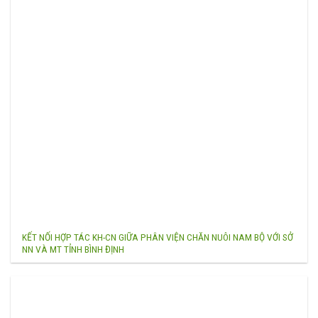
KẾT NỐI HỢP TÁC KH-CN GIỮA PHÂN VIỆN CHĂN NUÔI NAM BỘ VỚI SỞ
NN VÀ MT TỈNH BÌNH ĐỊNH