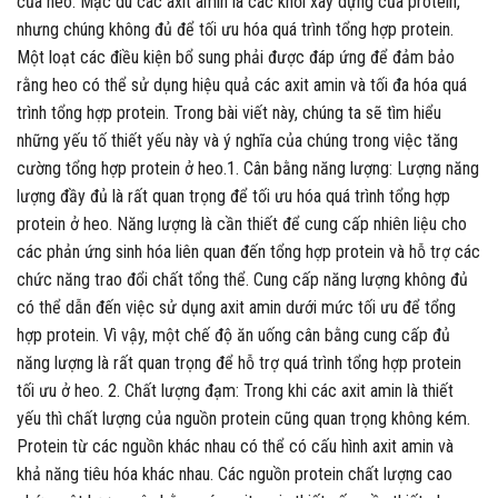
của heo. Mặc dù các axit amin là các khối xây dựng của protein,
nhưng chúng không đủ để tối ưu hóa quá trình tổng hợp protein.
Một loạt các điều kiện bổ sung phải được đáp ứng để đảm bảo
rằng heo có thể sử dụng hiệu quả các axit amin và tối đa hóa quá
trình tổng hợp protein. Trong bài viết này, chúng ta sẽ tìm hiểu
những yếu tố thiết yếu này và ý nghĩa của chúng trong việc tăng
cường tổng hợp protein ở heo.1. Cân bằng năng lượng: Lượng năng
lượng đầy đủ là rất quan trọng để tối ưu hóa quá trình tổng hợp
protein ở heo. Năng lượng là cần thiết để cung cấp nhiên liệu cho
các phản ứng sinh hóa liên quan đến tổng hợp protein và hỗ trợ các
chức năng trao đổi chất tổng thể. Cung cấp năng lượng không đủ
có thể dẫn đến việc sử dụng axit amin dưới mức tối ưu để tổng
hợp protein. Vì vậy, một chế độ ăn uống cân bằng cung cấp đủ
năng lượng là rất quan trọng để hỗ trợ quá trình tổng hợp protein
tối ưu ở heo. 2. Chất lượng đạm: Trong khi các axit amin là thiết
yếu thì chất lượng của nguồn protein cũng quan trọng không kém.
Protein từ các nguồn khác nhau có thể có cấu hình axit amin và
khả năng tiêu hóa khác nhau. Các nguồn protein chất lượng cao