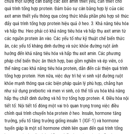
chứa một lượng cân bằng các axit amin thiết yếu, cần thiết cho
quá trình tổng hợp protein. Đảm bảo sự cân bằng hợp lý của các
axit amin thiết yếu thông qua công thức khẩu phần phù hợp sẽ thúc
đẩy quá trình tổng hợp protein hiệu quả ở heo. 3. Khả năng tiêu hóa
và hấp thu: Heo phải có khả năng tiêu hóa và hấp thụ axit amin từ
các nguồn protein ăn vào. Các yếu tố như kỹ thuật chế biến thức
ăn, các yếu tố kháng dinh dưỡng và sức khỏe đường ruột ảnh
hưởng đến khả năng tiêu hóa và hấp thu axit amin. Các phương
pháp chế biến thức ăn thích hợp, bao gồm nghiền và ép viên, có
thể nâng cao khả năng tiêu hóa protein, dẫn đến cải thiện quá trình
tổng hợp protein. Hơn nữa, việc duy trì hệ vi sinh vật đường ruột
khỏe mạnh thông qua các biện pháp quản lý phù hợp, chẳng hạn
như sử dụng prebiotic và men vi sinh, có thể tối ưu hóa khả năng
hấp thụ chất dinh dưỡng và hỗ trợ tổng hợp protein. 4. Điều hòa nội
tiết tố: Nội tiết tố đóng một vai trò quan trọng trong việc điều
chỉnh quá trình chuyển hóa protein ở heo. Insulin, hormone tăng
trưởng, yếu tố tăng trưởng giống insulin 1 (IGF-1) và hormone
tuyến giáp là một số hormone chính liên quan đến quá trình tổng