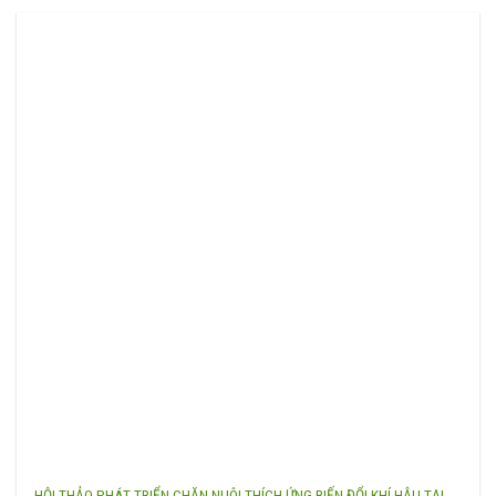
HỘI THẢO PHÁT TRIỂN CHĂN NUÔI THÍCH ỨNG BIẾN ĐỔI KHÍ HẬU TẠI