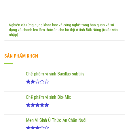
Nghiên cứu ứng dụng khoa học và công nghệ trong bảo quản và sử
dụng vỏ chanh leo làm thức ăn cho bò thịt ở tỉnh Đắk Nông (trước sáp
nhập)
SẢN PHẨM KHCN
Chế phẩm vi sinh Bacillus subtilis
Được
xếp
Chế phẩm vi sinh Bio-Mix
hạng
2.00
5
sao
Được xếp
hạng
5.00
Men Vi Sinh Ủ Thức Ăn Chăn Nuôi
5 sao