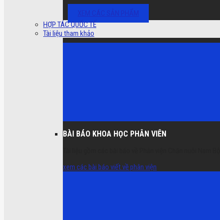
XEM CÁC SẢN PHẨM
HỢP TÁC QUỐC TẾ
Tài liệu tham khảo
BÀI BÁO KHOA HỌC PHÂN VIÊN
Tài liệu gồm các bài báo về Phân viện Chăn nuôi Nam Bộ
xem các bài báo viết về phân viện