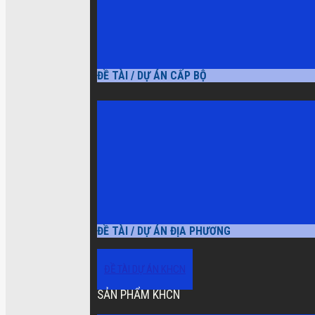
ĐỀ TÀI / DỰ ÁN CẤP BỘ
ĐỀ TÀI / DỰ ÁN ĐỊA PHƯƠNG
ĐỀ TÀI DỰ ÁN KHCN
SẢN PHẨM KHCN