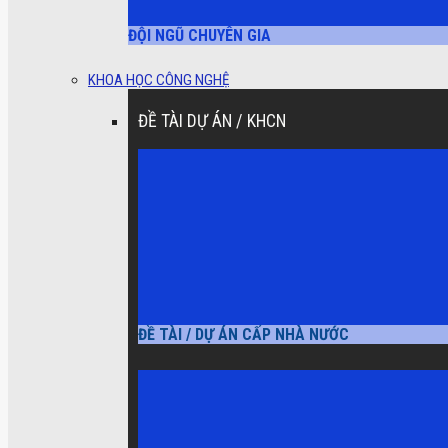
ĐỘI NGŨ CHUYÊN GIA
KHOA HỌC CÔNG NGHỆ
ĐỀ TÀI DỰ ÁN / KHCN
ĐỀ TÀI / DỰ ÁN CẤP NHÀ NƯỚC