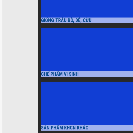
GIỐNG TRÂU BÒ, DÊ, CỪU
CHẾ PHẨM VI SINH
SẢN PHẨM KHCN KHÁC