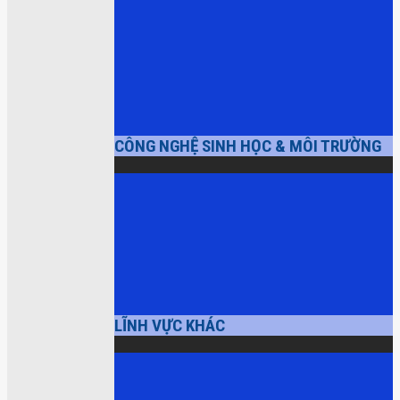
CÔNG NGHỆ SINH HỌC & MÔI TRƯỜNG
LĨNH VỰC KHÁC