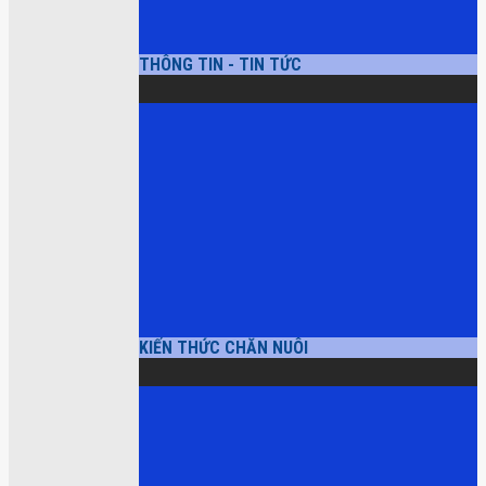
THÔNG TIN - TIN TỨC
KIẾN THỨC CHĂN NUÔI