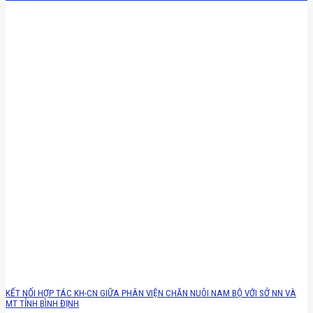
KẾT NỐI HỢP TÁC KH-CN GIỮA PHÂN VIỆN CHĂN NUÔI NAM BỘ VỚI SỞ NN VÀ
MT TỈNH BÌNH ĐỊNH