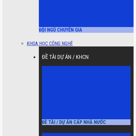
ĐỘI NGŨ CHUYÊN GIA
KHOA HỌC CÔNG NGHỆ
ĐỀ TÀI DỰ ÁN / KHCN
ĐỀ TÀI / DỰ ÁN CẤP NHÀ NƯỚC