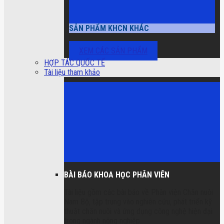
SẢN PHẨM KHCN KHÁC
XEM CÁC SẢN PHẨM
HỢP TÁC QUỐC TẾ
Tài liệu tham khảo
BÀI BÁO KHOA HỌC PHÂN VIÊN
Tài liệu gồm các bài báo về Phân viện Chăn nuôi
Nam Bộ, tập trung vào nghiên cứu, phát triển kỹ
thuật chăn nuôi và ứng dụng công nghệ hiện đại
trong ngành nông nghiệp