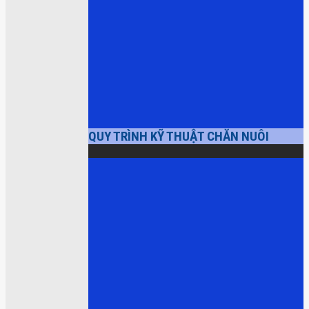
QUY TRÌNH KỸ THUẬT CHĂN NUÔI