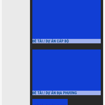
ĐỀ TÀI / DỰ ÁN CẤP BỘ
ĐỀ TÀI / DỰ ÁN ĐỊA PHƯƠNG