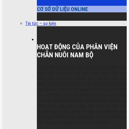
CƠ SỞ DỮ LIỆU ONLINE
Tin tức – sự kiện
HOẠT ĐỘNG CỦA PHÂN VIỆN
CHĂN NUÔI NAM BỘ
Phân Viện Chăn Nuôi Nam Bộ chuyên nghiên cứu,
phát triển và ứng dụng các công nghệ tiên tiến
trong lĩnh vực chăn nuôi và thú y tại khu vực phía
Nam. Đơn vị tập trung vào cải tiến giống vật nuôi,
nghiên cứu dinh dưỡng, quản lý chăn nuôi và chăm
sóc sức khỏe động vật nhằm nâng cao năng suất
và chất lượng sản phẩm nông nghiệp. Ngoài ra,
Phân Viện còn cung cấp các dịch vụ tư vấn,
chuyển giao công nghệ và đào tạo chuyên môn
cho người chăn nuôi, góp phần vào sự phát triển
bền vững của ngành chăn nuôi Việt Nam.