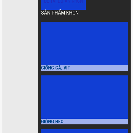
ĐỀ TÀI DỰ ÁN KHCN
SẢN PHẨM KHCN
GIỐNG GÀ, VỊT
GIỐNG HEO