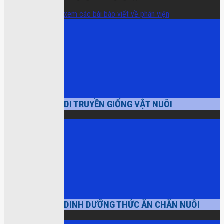
xem các bài báo viết về phân viện
DI TRUYỀN GIỐNG VẬT NUÔI
DINH DƯỠNG THỨC ĂN CHĂN NUÔI