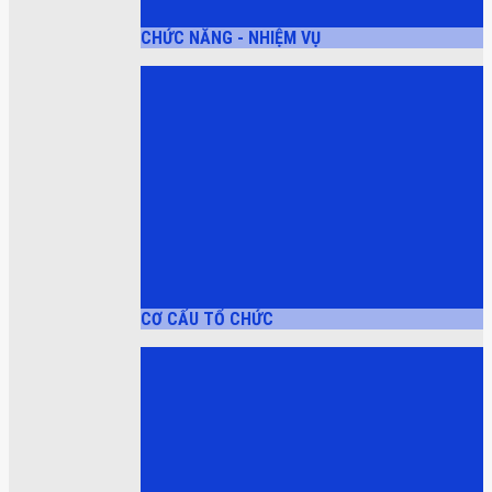
CHỨC NĂNG - NHIỆM VỤ
CƠ CẤU TỔ CHỨC