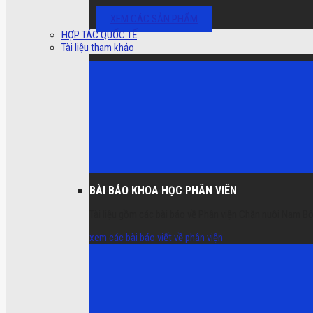
XEM CÁC SẢN PHẨM
HỢP TÁC QUỐC TẾ
Tài liệu tham khảo
BÀI BÁO KHOA HỌC PHÂN VIÊN
Tài liệu gồm các bài báo về Phân viện Chăn nuôi Nam Bộ
xem các bài báo viết về phân viện