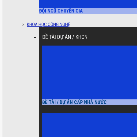
ĐỘI NGŨ CHUYÊN GIA
KHOA HỌC CÔNG NGHỆ
ĐỀ TÀI DỰ ÁN / KHCN
ĐỀ TÀI / DỰ ÁN CẤP NHÀ NƯỚC