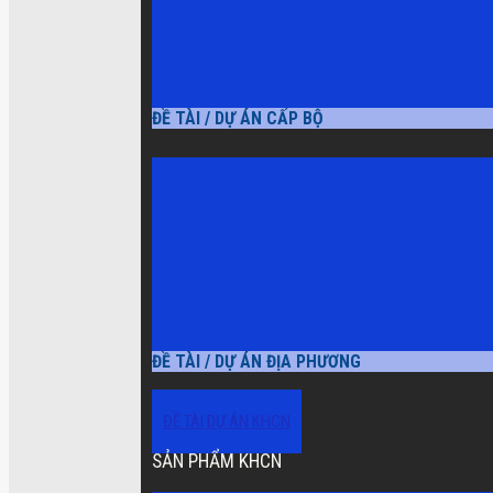
ĐỀ TÀI / DỰ ÁN CẤP BỘ
ĐỀ TÀI / DỰ ÁN ĐỊA PHƯƠNG
ĐỀ TÀI DỰ ÁN KHCN
SẢN PHẨM KHCN