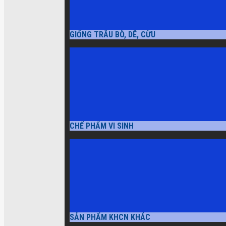
GIỐNG TRÂU BÒ, DÊ, CỪU
CHẾ PHẨM VI SINH
SẢN PHẨM KHCN KHÁC