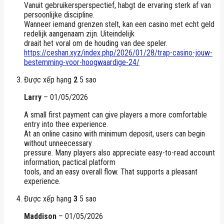
Vanuit gebruikersperspectief, habgt de ervaring sterk af van
persoonlijke discipline.
Wanneer iemand grenzen stelt, kan een casino met echt geld
redelijk aangenaam zijn. Uiteindelijk
draait het voral om de houding van dee speler.
https://ceshan.xyz/index.php/2026/01/28/trap-casino-jouw-
bestemming-voor-hoogwaardige-24/
Được xếp hạng
2
5 sao
Larry
–
01/05/2026
A small first payment can give players a more comfortable
entry into thee experience.
At an online casino with minimum deposit, users can begin
without unneecessary
pressure. Many players also appreciate easy-to-read account
information, pactical platform
tools, and an easy overall flow. That supports a pleasant
experience.
Được xếp hạng
3
5 sao
Maddison
–
01/05/2026