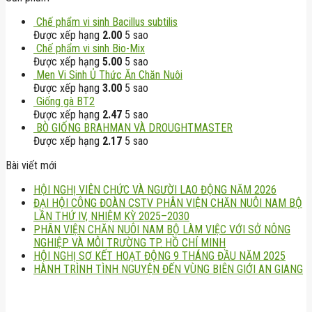
Chế phẩm vi sinh Bacillus subtilis
Được xếp hạng
2.00
5 sao
Chế phẩm vi sinh Bio-Mix
Được xếp hạng
5.00
5 sao
Men Vi Sinh Ủ Thức Ăn Chăn Nuôi
Được xếp hạng
3.00
5 sao
Giống gà BT2
Được xếp hạng
2.47
5 sao
BÒ GIỐNG BRAHMAN VÀ DROUGHTMASTER
Được xếp hạng
2.17
5 sao
Bài viết mới
HỘI NGHỊ VIÊN CHỨC VÀ NGƯỜI LAO ĐỘNG NĂM 2026
ĐẠI HỘI CÔNG ĐOÀN CSTV PHÂN VIỆN CHĂN NUÔI NAM BỘ
LẦN THỨ IV, NHIỆM KỲ 2025–2030
PHÂN VIỆN CHĂN NUÔI NAM BỘ LÀM VIỆC VỚI SỞ NÔNG
NGHIỆP VÀ MÔI TRƯỜNG TP. HỒ CHÍ MINH
HỘI NGHỊ SƠ KẾT HOẠT ĐỘNG 9 THÁNG ĐẦU NĂM 2025
HÀNH TRÌNH TÌNH NGUYỆN ĐẾN VÙNG BIÊN GIỚI AN GIANG