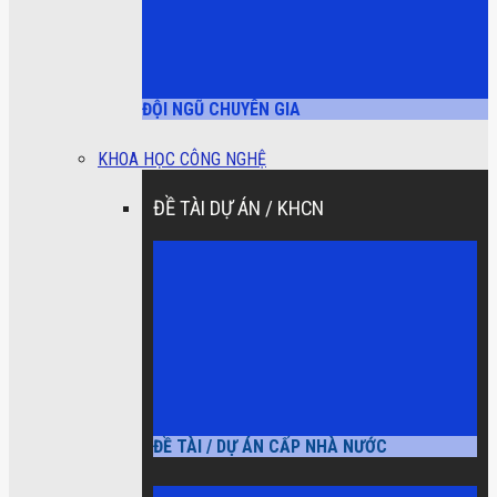
ĐỘI NGŨ CHUYÊN GIA
KHOA HỌC CÔNG NGHỆ
ĐỀ TÀI DỰ ÁN / KHCN
ĐỀ TÀI / DỰ ÁN CẤP NHÀ NƯỚC