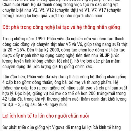
Chăn nuôi Nam Bộ đã thành công trong việc tạo ra các dòng vịt
chuyên biệt như V2, V5, V12 (chuyên thịt) và V1, V7, V17 (chuyên
trứng), mang lại hiệu quả vượt trội cho người chăn nuôi.
Đột phá trong công nghệ lai tạo và hệ thống nhân giống
Trong những năm 1990, Phân viện đã nghiên cứu và chọn tạo thành
công các dòng vịt chuyên thịt như V5 và V6, giúp tăng năng suất thịt
từ 20 – 25%. Đến thập kỷ 2000, công tác chọn lọc dòng vịt tiếp tục
được đẩy mạnh nhờ áp dụng công nghệ tiên tiến như
BLUP
(ước
lượng tuyến tính không chệch tốt nhất), hỗ trợ bởi các phần mềm
chuyên dụng để ước lượng giá trị giống chính xác.
Lần đầu tiên, Phân viện đã xây dựng thành công hệ thống nhân giống
4 cấp bao gồm: dòng thuần, ông bà, bố mẹ và thương phẩm. Hệ
thống này giúp tạo ra con giống có năng suất cao và chi phí sản xuất
hợp lý. Đặc biệt, giống vịt bố mẹ có thể đẻ hơn 200 trứng/mái trong
42 tuần đẻ, trong khi vịt thương phẩm nuôi thâm canh đạt khối lượng
từ 3,3 – 3,5 kg sau 56-70 ngày nuôi.
Lợi ích kinh tế to lớn cho người chăn nuôi
Sự phát triển của giống vịt Vigova đã mang lại lợi ích kinh tế hàng