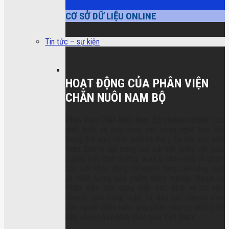
CƠ SỞ DỮ LIỆU ONLINE
Tin tức – sự kiện
HOẠT ĐỘNG CỦA PHÂN VIỆN
CHĂN NUÔI NAM BỘ
Phân Viện Chăn Nuôi Nam Bộ chuyên nghiên cứu,
phát triển và ứng dụng các công nghệ tiên tiến
trong lĩnh vực chăn nuôi và thú y tại khu vực phía
Nam. Đơn vị tập trung vào cải tiến giống vật nuôi,
nghiên cứu dinh dưỡng, quản lý chăn nuôi và chăm
sóc sức khỏe động vật nhằm nâng cao năng suất
và chất lượng sản phẩm nông nghiệp. Ngoài ra,
Phân Viện còn cung cấp các dịch vụ tư vấn,
chuyển giao công nghệ và đào tạo chuyên môn
cho người chăn nuôi, góp phần vào sự phát triển
bền vững của ngành chăn nuôi Việt Nam.