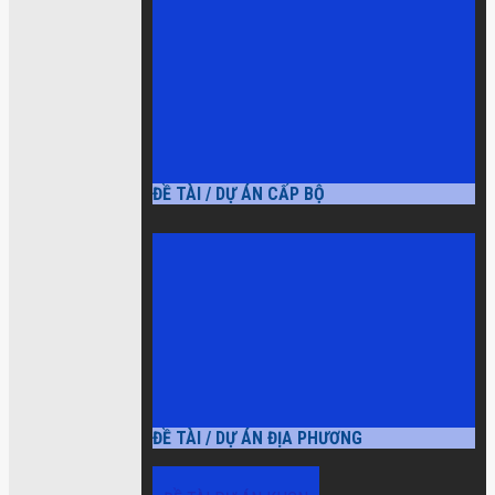
ĐỀ TÀI / DỰ ÁN CẤP BỘ
ĐỀ TÀI / DỰ ÁN ĐỊA PHƯƠNG