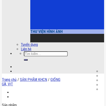
THƯ VIỆN HÌNH ẢNH
Tuyển dụng
Liên hệ
Tìm
kiếm:
Trang chủ
/
SẢN PHẨM KHCN
/
GIỐNG
GÀ, VỊT
Sản phẩm