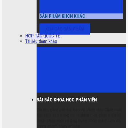
SẢN PHẨM KHCN KHÁC
XEM CÁC SẢN PHẨM
HỢP TÁC QUỐC TẾ
Tài liệu tham khảo
BÀI BÁO KHOA HỌC PHÂN VIÊN
Tài liệu gồm các bài báo về Phân viện Chăn nuôi
Nam Bộ, tập trung vào nghiên cứu, phát triển kỹ
thuật chăn nuôi và ứng dụng công nghệ hiện đại
trong ngành nông nghiệp