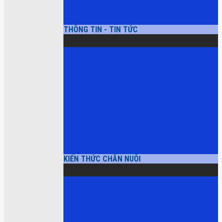
THÔNG TIN - TIN TỨC
KIẾN THỨC CHĂN NUÔI