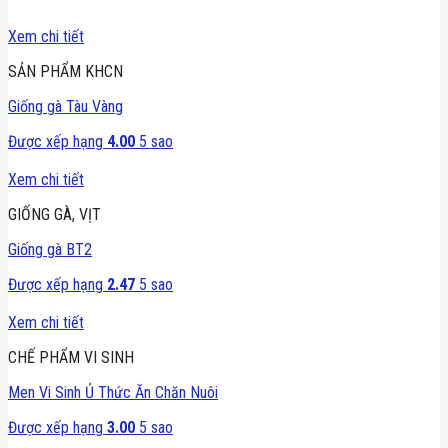
SẢN PHẨM KHCN
Giống gà Tàu Vàng
Được xếp hạng
4.00
5 sao
GIỐNG GÀ, VỊT
Giống gà BT2
Được xếp hạng
2.47
5 sao
CHẾ PHẨM VI SINH
Men Vi Sinh Ủ Thức Ăn Chăn Nuôi
Được xếp hạng
3.00
5 sao