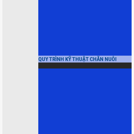
QUY TRÌNH KỸ THUẬT CHĂN NUÔI