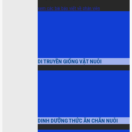
xem các bài báo viết về phân viện
DI TRUYỀN GIỐNG VẬT NUÔI
DINH DƯỠNG THỨC ĂN CHĂN NUÔI