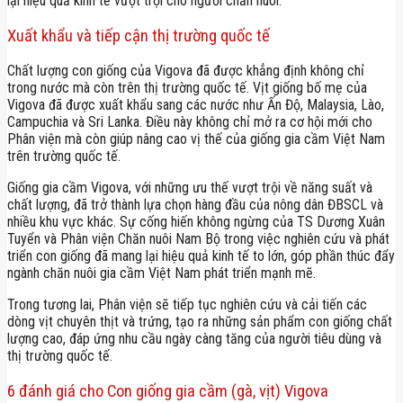
lại hiệu quả kinh tế vượt trội cho người chăn nuôi.
Xuất khẩu và tiếp cận thị trường quốc tế
Chất lượng con giống của Vigova đã được khẳng định không chỉ
trong nước mà còn trên thị trường quốc tế. Vịt giống bố mẹ của
Vigova đã được xuất khẩu sang các nước như Ấn Độ, Malaysia, Lào,
Campuchia và Sri Lanka. Điều này không chỉ mở ra cơ hội mới cho
Phân viện mà còn giúp nâng cao vị thế của giống gia cầm Việt Nam
trên trường quốc tế.
Giống gia cầm Vigova, với những ưu thế vượt trội về năng suất và
chất lượng, đã trở thành lựa chọn hàng đầu của nông dân ĐBSCL và
nhiều khu vực khác. Sự cống hiến không ngừng của TS Dương Xuân
Tuyển và Phân viện Chăn nuôi Nam Bộ trong việc nghiên cứu và phát
triển con giống đã mang lại hiệu quả kinh tế to lớn, góp phần thúc đẩy
ngành chăn nuôi gia cầm Việt Nam phát triển mạnh mẽ.
Trong tương lai, Phân viện sẽ tiếp tục nghiên cứu và cải tiến các
dòng vịt chuyên thịt và trứng, tạo ra những sản phẩm con giống chất
lượng cao, đáp ứng nhu cầu ngày càng tăng của người tiêu dùng và
thị trường quốc tế.
6 đánh giá cho
Con giống gia cầm (gà, vịt) Vigova