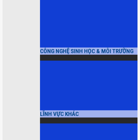
CÔNG NGHỆ SINH HỌC & MÔI TRƯỜNG
LĨNH VỰC KHÁC