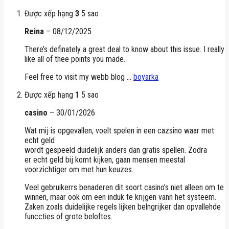
Được xếp hạng
3
5 sao
Reina
–
08/12/2025
There’s definately a great deal to know about this issue. I really
like all of thee points you made.
Feel free to visit my webb blog …
boyarka
Được xếp hạng
1
5 sao
casino
–
30/01/2026
Wat mij is opgevallen, voelt spelen in een cazsino waar met
echt geld
wordt gespeeld duidelijk anders dan gratis spellen. Zodra
er echt geld bij komt kijken, gaan mensen meestal
voorzichtiger om met hun keuzes.
Veel gebruikerrs benaderen dit soort casino’s niet alleen om te
winnen, maar ook om een induk te krijgen vann het systeem.
Zaken zoals duidelijke regels lijken belngrijker dan opvallehde
funccties of grote beloftes.