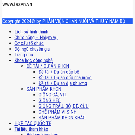
www.iasvn.vn
Copyright 2024© by PHÂN VIỆN CHĂN NUÔI VÀ THÚ Y NAM BỘ
Lịch sử hình thành
Chức năng – Nhiệm vụ
Cơ cấu tổ chức
Đội ngũ chuyên gia
Trang chủ
Khoa học công nghệ
ĐỀ TÀI / DỰ ÁN KHCN
Đề tài / Dự án cấp bộ
Đề tài / Dự án cấp nhà nước
Đề tài / Dự án địa phương
SẢN PHẨM KHCN
GIỐNG GÀ, VỊT
GIỐNG HEO
GIỐNG TRÂU, BÒ, DÊ, CỪU
CHẾ PHẨM VI SINH
SẢN PHẨM KHCN KHÁC
HỢP TÁC QUỐC TẾ
Tài liệu tham khảo
Bài báo khoa học