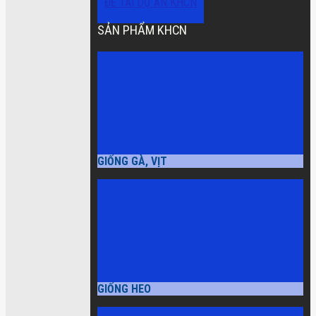
ĐỀ TÀI DỰ ÁN KHCN
SẢN PHẨM KHCN
GIỐNG GÀ, VỊT
GIỐNG HEO