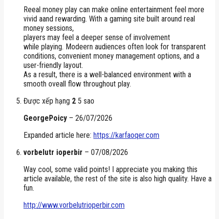
Reeal money play can make online entertainment feel more
vivid aand rewarding. With a gaming site built around real
money sessions,
players may feel a deeper sense of involvement
while playing. Modeern audiences often look for transparent
conditions, convenient money management options, and a
user-friendly layout.
As a result, there is a well-balanced environment with a
smooth oveall flow throughout play.
Được xếp hạng
2
5 sao
GeorgePoicy
–
26/07/2026
Expanded article here:
https://karfaoqer.com
vorbelutr ioperbir
–
07/08/2026
Way cool, some valid points! I appreciate you making this
article available, the rest of the site is also high quality. Have a
fun.
http://www.vorbelutrioperbir.com