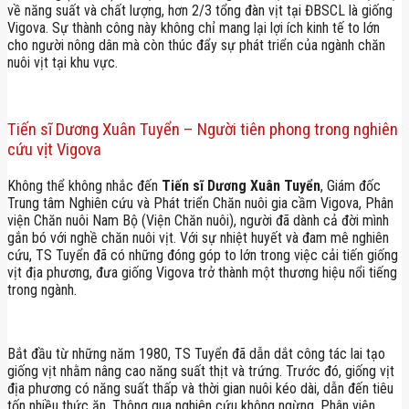
về năng suất và chất lượng, hơn 2/3 tổng đàn vịt tại ĐBSCL là giống
Vigova. Sự thành công này không chỉ mang lại lợi ích kinh tế to lớn
cho người nông dân mà còn thúc đẩy sự phát triển của ngành chăn
nuôi vịt tại khu vực.
Tiến sĩ Dương Xuân Tuyển – Người tiên phong trong nghiên
cứu vịt Vigova
Không thể không nhắc đến
Tiến sĩ Dương Xuân Tuyển
, Giám đốc
Trung tâm Nghiên cứu và Phát triển Chăn nuôi gia cầm Vigova, Phân
viện Chăn nuôi Nam Bộ (Viện Chăn nuôi), người đã dành cả đời mình
gắn bó với nghề chăn nuôi vịt. Với sự nhiệt huyết và đam mê nghiên
cứu, TS Tuyển đã có những đóng góp to lớn trong việc cải tiến giống
vịt địa phương, đưa giống Vigova trở thành một thương hiệu nổi tiếng
trong ngành.
Bắt đầu từ những năm 1980, TS Tuyển đã dẫn dắt công tác lai tạo
giống vịt nhằm nâng cao năng suất thịt và trứng. Trước đó, giống vịt
địa phương có năng suất thấp và thời gian nuôi kéo dài, dẫn đến tiêu
tốn nhiều thức ăn. Thông qua nghiên cứu không ngừng, Phân viện