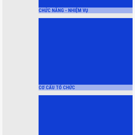
CHỨC NĂNG - NHIỆM VỤ
CƠ CẤU TỔ CHỨC