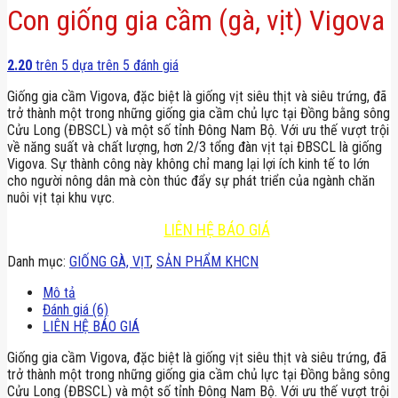
Con giống gia cầm (gà, vịt) Vigova
2.20
trên 5 dựa trên
5
đánh giá
Giống gia cầm Vigova, đặc biệt là giống vịt siêu thịt và siêu trứng, đã
trở thành một trong những giống gia cầm chủ lực tại Đồng bằng sông
Cửu Long (ĐBSCL) và một số tỉnh Đông Nam Bộ. Với ưu thế vượt trội
về năng suất và chất lượng, hơn 2/3 tổng đàn vịt tại ĐBSCL là giống
Vigova. Sự thành công này không chỉ mang lại lợi ích kinh tế to lớn
cho người nông dân mà còn thúc đẩy sự phát triển của ngành chăn
nuôi vịt tại khu vực.
LIÊN HỆ BÁO GIÁ
Danh mục:
GIỐNG GÀ, VỊT
,
SẢN PHẨM KHCN
Mô tả
Đánh giá (6)
LIÊN HỆ BÁO GIÁ
Giống gia cầm Vigova, đặc biệt là giống vịt siêu thịt và siêu trứng, đã
trở thành một trong những giống gia cầm chủ lực tại Đồng bằng sông
Cửu Long (ĐBSCL) và một số tỉnh Đông Nam Bộ. Với ưu thế vượt trội