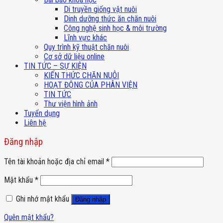
Di truyền giống vật nuôi
Dinh dưỡng thức ăn chăn nuôi
Công nghệ sinh học & môi trường
Lĩnh vực khác
Quy trình kỹ thuật chăn nuôi
Cơ sở dữ liệu online
TIN TỨC – SỰ KIỆN
KIẾN THỨC CHĂN NUÔI
HOẠT ĐỘNG CỦA PHÂN VIỆN
TIN TỨC
Thư viện hình ảnh
Tuyển dụng
Liên hệ
Đăng nhập
Tên tài khoản hoặc địa chỉ email
*
Mật khẩu
*
Ghi nhớ mật khẩu
Đăng nhập
Quên mật khẩu?