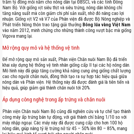
trăm tỷ đồng mỗi năm cho nông dân tại ĐBSCL và các tỉnh Đông
Nam Bộ. Với giống vịt siêu thịt và siêu trứng, nông dân không chỉ
tăng năng suất mà còn giảm chi phí sản xuất, nhờ đó nâng cao lợi
nhuận. Giống vịt V2 và V7 của Phân viện đã được Bộ Nông nghiệp và
Phát triển Nông thôn trao tặng giải thưởng
Bông lúa vàng Việt Nam
vào năm 2012, minh chứng cho những thành công vượt bậc mà giống
Vigova mang lại.
Mở rộng quy mô và hệ thống vệ tinh
Để mở rộng quy mô sản xuất, Phân viện Chăn nuôi Nam Bộ đã triển
khai xây dựng hệ thống vệ tinh nhân giống cấp II tại các hộ nông dân.
Mô hình này đã giúp tăng cường khả năng cung ứng giống chất lượng
cao cho người chăn nuôi, đồng thời tạo ra sự hợp tác hiệu quả giữa
nông dân và Phân viện. Hệ thống này đã được đánh giá là tiên tiến và
hiệu quả, giúp giảm giá thành chăn nuôi tới 20%.
Áp dụng công nghệ trong ấp trứng và chăn nuôi
Phân viện Chăn nuôi Nam Bộ cũng đã nghiên cứu và tự chế tạo thành
công máy ấp trứng bán tự động, với giá thành chỉ bằng 1/10 so với
máy nhập ngoại. Các máy này đã được cung cấp cho hơn 100 hộ
nông dân, giúp nâng tỷ lệ trứng nở từ 45 – 50% lên 80 – 85%, mang