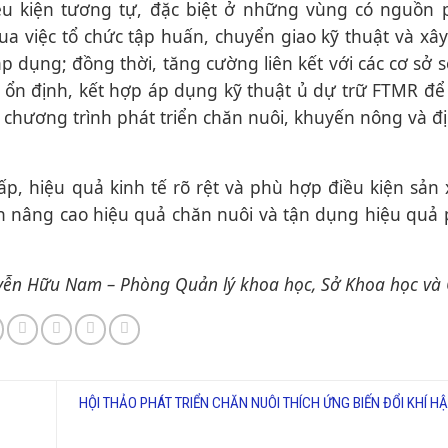
iều kiện tương tự, đặc biệt ở những vùng có nguồn
qua việc tổ chức tập huấn, chuyển giao kỹ thuật và xâ
p dụng; đồng thời, tăng cường liên kết với các cơ sở s
ổn định, kết hợp áp dụng kỹ thuật ủ dự trữ FTMR đ
 chương trình phát triển chăn nuôi, khuyến nông và 
hấp, hiệu quả kinh tế rõ rệt và phù hợp điều kiện sản
n nâng cao hiệu quả chăn nuôi và tận dụng hiệu qu
ễn Hữu Nam – Phòng Quản lý khoa học, Sở Khoa học và
HỘI THẢO PHÁT TRIỂN CHĂN NUÔI THÍCH ỨNG BIẾN ĐỔI KHÍ HẬ