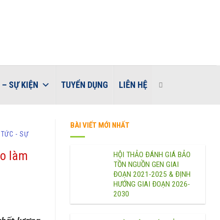
 – SỰ KIỆN
TUYỂN DỤNG
LIÊN HỆ
BÀI VIẾT MỚI NHẤT
 TỨC - SỰ
eo làm
HỘI THẢO ĐÁNH GIÁ BẢO
TỒN NGUỒN GEN GIAI
ĐOẠN 2021-2025 & ĐỊNH
HƯỚNG GIAI ĐOẠN 2026-
2030