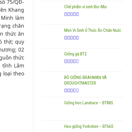
 số 75/QĐ-
xếp
Chế phẩm vi sinh Bio-Mix
hạng
yên Khang
2.00
5
 Minh làm
sao
Được xếp
trạng chăn
hạng
5.00
5
Men Vi Sinh Ủ Thức Ăn Chăn Nuôi
sao
ần thức ăn
 thịt; quy
Được
phương; 02
xếp
Giống gà BT2
hạng
nguồn thức
3.00
5
sao
, tỉnh Lâm
Được
 loại theo
xếp
BÒ GIỐNG BRAHMAN VÀ
hạng
2.50
5
DROUGHTMASTER
sao
Được
xếp
Giống heo Landrace – BT88S
hạng
2.17
5 sao
Heo giống Yorkshire – BT66S