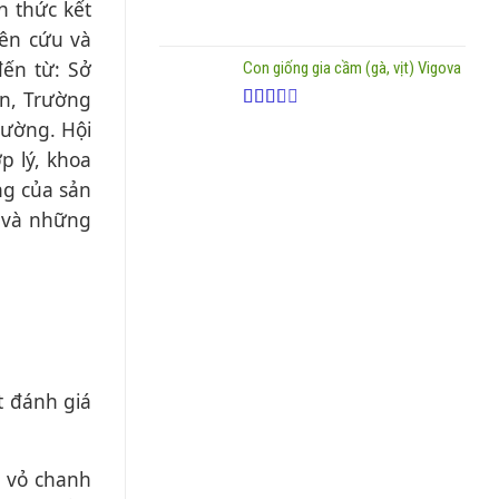
h thức kết
ên cứu và
ến từ: Sở
Con giống gia cầm (gà, vịt) Vigova
n, Trường
Được
rường. Hội
xếp
p lý, khoa
hạng
2.20
ng của sản
5 sao
n và những
t đánh giá
g vỏ chanh