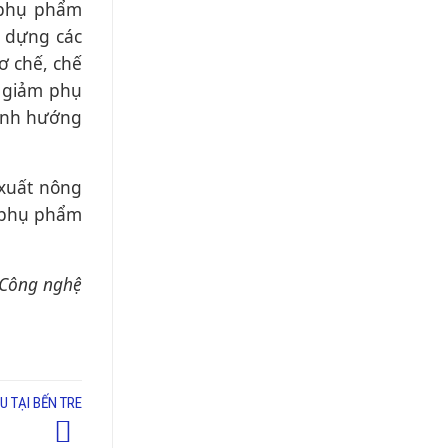
 phụ phẩm
y dựng các
ơ chế, chế
ể giảm phụ
định hướng
 xuất nông
ả phụ phẩm
 Công nghệ
U TẠI BẾN TRE