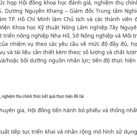
ức họp Hội đồng khoa học đánh giá, nghiệm thu chín
.TS. Dương Nguyên Khang – Giám đốc Trung tâm Nghi
m TP. Hồ Chí Minh làm Chủ tịch và các thành viên đ
 Viện Khoa học Kỹ thuật Nông Lâm nghiệp Tây Nguyê
t triển nông nghiệp Nha Hố, Sở Nông nghiệp và Môi t
của nhiệm vụ theo các yêu cầu về mức độ đầy đủ, hợ
ụ và tài liệu cần thiết kèm theo; số lượng và chất lượ
và/hoặc bồi dưỡng nguồn nhân lực; tiến độ thực hiệ
 nghiệm thu chính thức kết quả thực hiện đề tài
chuyên gia, Hội đồng tiến hành bỏ phiếu và thống nhấ
xuất tiếp tục triển khai và nhân rộng mô hình sử dụn