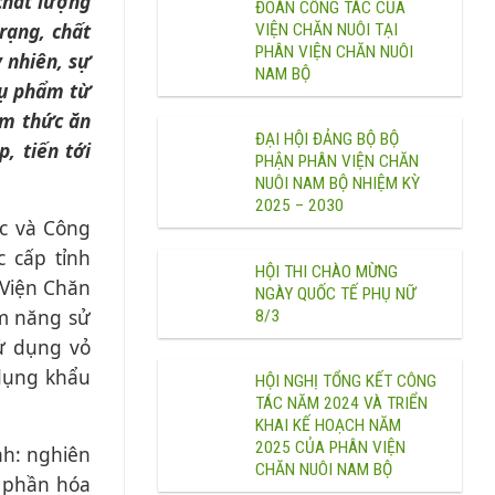
chất lượng
ĐOÀN CÔNG TÁC CỦA
rạng, chất
VIỆN CHĂN NUÔI TẠI
PHÂN VIỆN CHĂN NUÔI
 nhiên, sự
NAM BỘ
hụ phẩm từ
àm thức ăn
ĐẠI HỘI ĐẢNG BỘ BỘ
, tiến tới
PHẬN PHÂN VIỆN CHĂN
NUÔI NAM BỘ NHIỆM KỲ
2025 – 2030
ọc và Công
 cấp tỉnh
HỘI THI CHÀO MỪNG
 Viện Chăn
NGÀY QUỐC TẾ PHỤ NỮ
ềm năng sử
8/3
sử dụng vỏ
 dụng khẩu
HỘI NGHỊ TỔNG KẾT CÔNG
TÁC NĂM 2024 VÀ TRIỂN
KHAI KẾ HOẠCH NĂM
2025 CỦA PHÂN VIỆN
nh: nghiên
CHĂN NUÔI NAM BỘ
h phần hóa