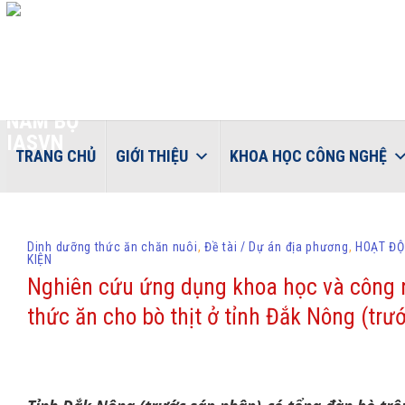
Skip
to
content
TRANG CHỦ
GIỚI THIỆU
KHOA HỌC CÔNG NGHỆ
Dinh dưỡng thức ăn chăn nuôi
,
Đề tài / Dự án địa phương
,
HOẠT ĐỘ
KIỆN
Nghiên cứu ứng dụng khoa học và công n
thức ăn cho bò thịt ở tỉnh Đắk Nông (trư