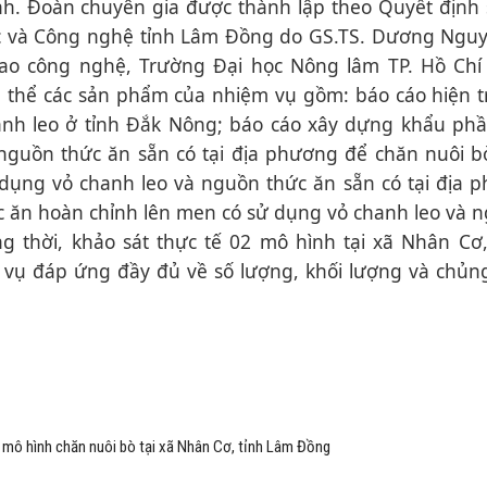
nh. Đoàn chuyên gia được thành lập theo Quyết định
c và Công nghệ tỉnh Lâm Đồng do GS.TS. Dương Ngu
ao công nghệ, Trường Đại học Nông lâm TP. Hồ Chí
ụ thể các sản phẩm của nhiệm vụ gồm: báo cáo hiện 
hanh leo ở tỉnh Đắk Nông; báo cáo xây dựng khẩu ph
guồn thức ăn sẵn có tại địa phương để chăn nuôi bò
 dụng vỏ chanh leo và nguồn thức ăn sẵn có tại địa 
c ăn hoàn chỉnh lên men có sử dụng vỏ chanh leo và 
g thời, khảo sát thực tế 02 mô hình tại xã Nhân Cơ
vụ đáp ứng đầy đủ về số lượng, khối lượng và chủng
 mô hình chăn nuôi bò tại xã Nhân Cơ, tỉnh Lâm Đồng