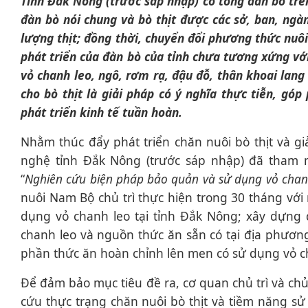
Tỉnh Đắk Nông (trước sáp nhập) có tổng đàn bò trên
đàn bò nói chung và bò thịt được các sở, ban, ng
lượng thịt; đồng thời, chuyển đổi phương thức nuôi
phát triển của đàn bò của tỉnh chưa tương xứng vớ
vỏ chanh leo, ngô, rơm rạ, đậu đỗ, thân khoai lang
cho bò thịt là giải pháp có ý nghĩa thực tiễn, gó
phát triển kinh tế tuần hoàn.
Nhằm thúc đẩy phát triển chăn nuôi bò thịt và 
nghệ tỉnh Đắk Nông (trước sáp nhập) đã tham m
“
Nghiên cứu biện pháp bảo quản và sử dụng vỏ chanh
nuôi Nam Bộ chủ trì thực hiện trong 30 tháng với
dụng vỏ chanh leo tại tỉnh Đắk Nông; xây dựng 
chanh leo và nguồn thức ăn sẵn có tại địa phươn
phần thức ăn hoàn chỉnh lên men có sử dụng vỏ ch
Để đảm bảo mục tiêu đề ra, cơ quan chủ trì và chủ
cứu thực trạng chăn nuôi bò thịt và tiềm năng s