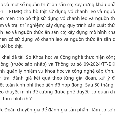
 leo và một số nguồn thức ăn sẵn có; xây dựng khẩu ph
on – FTMR) cho bò thịt sử dụng vỏ chanh leo và ngu
ên men cho bò thịt sử dụng vỏ chanh leo và nguồn t
ệm và trại thí nghiệm; xây dựng quy trình sản xuất th
nh leo và nguồn thức ăn sẵn có; xây dựng mô hình ch
men có sử dụng vỏ chanh leo và nguồn thức ăn sẵn c
ôi bò thịt.
n khai đề tài, Sở Khoa học và Công nghệ thực hiện côn
Nông (trước sáp nhập) và Thông tư số 09/2024/TT-B
h quản lý nhiệm vụ khoa học và công nghệ cấp tỉnh,
 tra, đánh giá kết quả theo từng giai đoạn, xử lý 
t toán kinh phí theo tiến độ hợp đồng. Sau 30 tháng t
eo thuyết minh đề cương được phê duyệt; cơ quan ch
 thu chính thức.
c Đoàn chuyên gia để đánh giá sản phẩm, làm cơ sở 