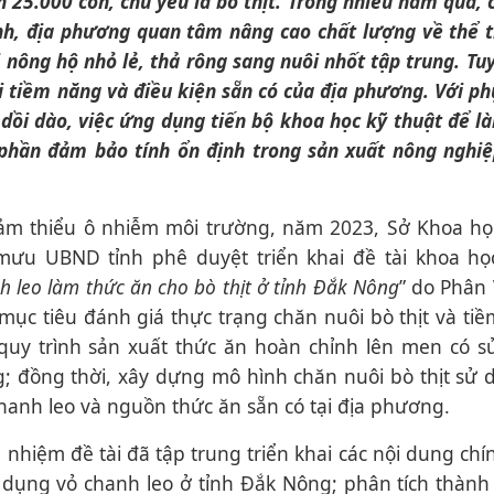
 25.000 con, chủ yếu là bò thịt. Trong nhiều năm qua, 
ành, địa phương quan tâm nâng cao chất lượng về thể t
 nông hộ nhỏ lẻ, thả rông sang nuôi nhốt tập trung. Tuy
i tiềm năng và điều kiện sẵn có của địa phương. Với p
 dồi dào, việc ứng dụng tiến bộ khoa học kỹ thuật để l
p phần đảm bảo tính ổn định trong sản xuất nông nghiệp
giảm thiểu ô nhiễm môi trường, năm 2023, Sở Khoa h
ưu UBND tỉnh phê duyệt triển khai đề tài khoa học
 leo làm thức ăn cho bò thịt ở tỉnh Đắk Nông
” do Phân
 mục tiêu đánh giá thực trạng chăn nuôi bò thịt và ti
quy trình sản xuất thức ăn hoàn chỉnh lên men có 
g; đồng thời, xây dựng mô hình chăn nuôi bò thịt sử
anh leo và nguồn thức ăn sẵn có tại địa phương.
 nhiệm đề tài đã tập trung triển khai các nội dung chí
ử dụng vỏ chanh leo ở tỉnh Đắk Nông; phân tích thàn