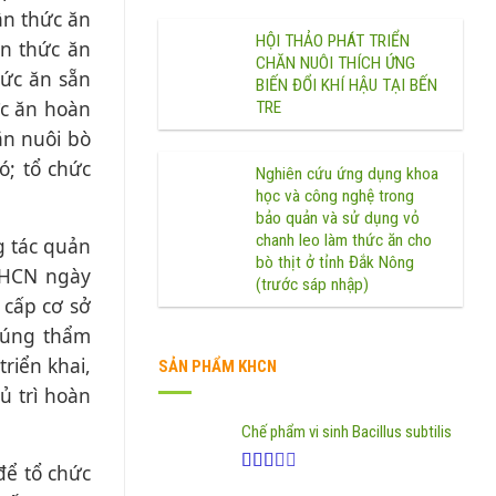
ần thức ăn
HỘI THẢO PHÁT TRIỂN
ồn thức ăn
CHĂN NUÔI THÍCH ỨNG
hức ăn sẵn
BIẾN ĐỔI KHÍ HẬU TẠI BẾN
ức ăn hoàn
TRE
ăn nuôi bò
ó; tổ chức
Nghiên cứu ứng dụng khoa
học và công nghệ trong
bảo quản và sử dụng vỏ
chanh leo làm thức ăn cho
g tác quản
bò thịt ở tỉnh Đắk Nông
KHCN ngày
(trước sáp nhập)
 cấp cơ sở
đúng thẩm
riển khai,
SẢN PHẨM KHCN
ủ trì hoàn
Chế phẩm vi sinh Bacillus subtilis
để tổ chức
Được