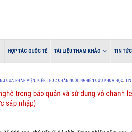
HỢP TÁC QUỐC TẾ
TÀI LIỆU THAM KHẢO
TIN TỨC
NG CỦA PHÂN VIỆN
,
KIẾN THỨC CHĂN NUÔI
,
NGHIÊN CỨU KHOA HỌC
,
TIN
ghệ trong bảo quản và sử dụng vỏ chanh l
ớc sáp nhập)