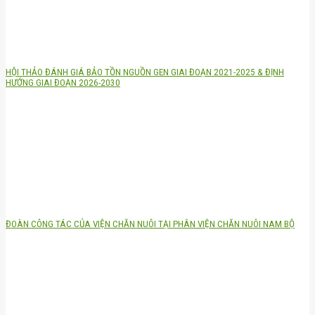
HỘI THẢO ĐÁNH GIÁ BẢO TỒN NGUỒN GEN GIAI ĐOẠN 2021-2025 & ĐỊNH
HƯỚNG GIAI ĐOẠN 2026-2030
ĐOÀN CÔNG TÁC CỦA VIỆN CHĂN NUÔI TẠI PHÂN VIỆN CHĂN NUÔI NAM BỘ