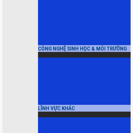
CÔNG NGHỆ SINH HỌC & MÔI TRƯỜNG
LĨNH VỰC KHÁC