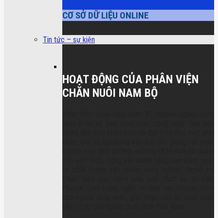
CƠ SỞ DỮ LIỆU ONLINE
Tin tức – sự kiện
HOẠT ĐỘNG CỦA PHÂN VIỆN
CHĂN NUÔI NAM BỘ
Phân Viện Chăn Nuôi Nam Bộ chuyên nghiên cứu,
phát triển và ứng dụng các công nghệ tiên tiến
trong lĩnh vực chăn nuôi và thú y tại khu vực phía
Nam. Đơn vị tập trung vào cải tiến giống vật nuôi,
nghiên cứu dinh dưỡng, quản lý chăn nuôi và chăm
sóc sức khỏe động vật nhằm nâng cao năng suất
và chất lượng sản phẩm nông nghiệp. Ngoài ra,
Phân Viện còn cung cấp các dịch vụ tư vấn,
chuyển giao công nghệ và đào tạo chuyên môn
cho người chăn nuôi, góp phần vào sự phát triển
bền vững của ngành chăn nuôi Việt Nam.