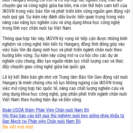
chuyên gia và công nghệ giữa hai bên, mà còn thể hiện cam kết của
IASVN trong việc bảo tồn và phát triển bền vững nguồn gen động vật
nuôi quý giá. Sự kiện này đánh dấu bước tiến quan trọng trong việc
nâng cao năng lực nghiên cứu và ứng dụng khoa học công nghệ
trong lĩnh vực chăn nuôi tại Việt Nam.
Thông qua hợp tác này, IASVN kỳ vọng sẽ tiếp cận được những kinh
nghiệm và công nghệ tiên tiến từ Hungary, đồng thời đóng góp vào
việc bảo tồn đa dạng sinh học và phát triển ngành chăn nuôi theo
hướng bền vững. Sự kiện này cũng mở ra cơ hội cho các dự án
nghiên cứu chung, đào tạo nguồn nhân lực chất lượng cao và thúc
đẩy chuyển giao công nghệ giữa hai quốc gia.
Lễ ký kết Biên bản ghi nhớ với Trung tâm Bảo tồn Gen động vật nuôi
Hungary là minh chứng cho nỗ lực không ngừng của IASVN trong
việc mở rộng hợp tác quốc tế, nâng cao chất lượng nghiên cứu và
ứng dụng khoa học công nghệ, góp phần phát triển ngành chăn nuôi
Việt Nam theo hướng hiện đại và bền vững.
Đoàn USDA thăm Phân Viện Chăn nuôi Nam Bộ
Hội thảo báo cáo kết quả thử nghiệm nuôi heo giống nhập khẩu từ
Đan Mạch tại Phân viện Chăn nuôi Nam Bộ
Bài viết mới nhất