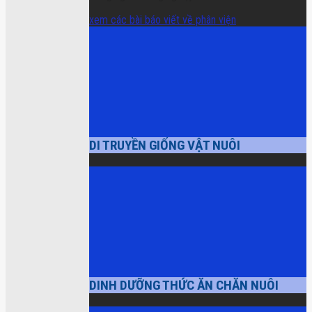
xem các bài báo viết về phân viện
DI TRUYỀN GIỐNG VẬT NUÔI
DINH DƯỠNG THỨC ĂN CHĂN NUÔI