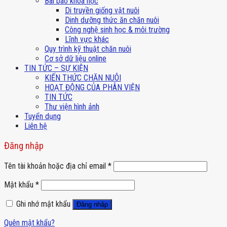
Bài báo khoa học
Di truyền giống vật nuôi
Dinh dưỡng thức ăn chăn nuôi
Công nghệ sinh học & môi trường
Lĩnh vực khác
Quy trình kỹ thuật chăn nuôi
Cơ sở dữ liệu online
TIN TỨC – SỰ KIỆN
KIẾN THỨC CHĂN NUÔI
HOẠT ĐỘNG CỦA PHÂN VIỆN
TIN TỨC
Thư viện hình ảnh
Tuyển dụng
Liên hệ
Đăng nhập
Tên tài khoản hoặc địa chỉ email
*
Mật khẩu
*
Ghi nhớ mật khẩu
Đăng nhập
Quên mật khẩu?