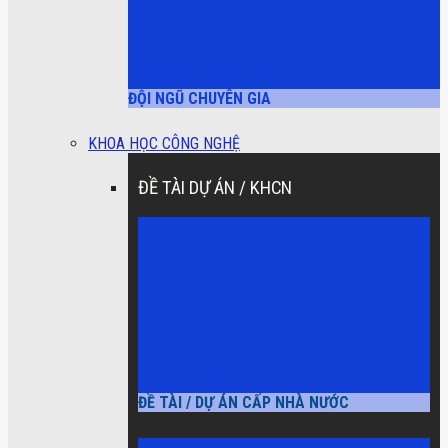
ĐỘI NGŨ CHUYÊN GIA
KHOA HỌC CÔNG NGHỆ
ĐỀ TÀI DỰ ÁN / KHCN
ĐỀ TÀI / DỰ ÁN CẤP NHÀ NƯỚC