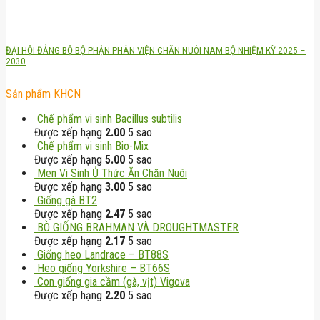
ĐẠI HỘI ĐẢNG BỘ BỘ PHẬN PHÂN VIỆN CHĂN NUÔI NAM BỘ NHIỆM KỲ 2025 –
2030
Sản phẩm KHCN
Chế phẩm vi sinh Bacillus subtilis
Được xếp hạng
2.00
5 sao
Chế phẩm vi sinh Bio-Mix
Được xếp hạng
5.00
5 sao
Men Vi Sinh Ủ Thức Ăn Chăn Nuôi
Được xếp hạng
3.00
5 sao
Giống gà BT2
Được xếp hạng
2.47
5 sao
BÒ GIỐNG BRAHMAN VÀ DROUGHTMASTER
Được xếp hạng
2.17
5 sao
Giống heo Landrace – BT88S
Heo giống Yorkshire – BT66S
Con giống gia cầm (gà, vịt) Vigova
Được xếp hạng
2.20
5 sao