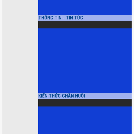
THÔNG TIN - TIN TỨC
KIẾN THỨC CHĂN NUÔI