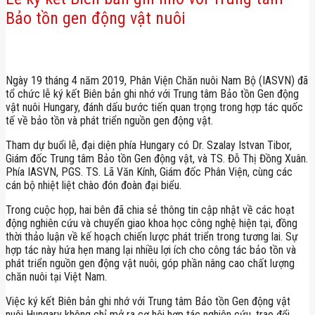
Bảo tồn gen động vật nuôi
Ngày 19 tháng 4 năm 2019, Phân Viện Chăn nuôi Nam Bộ (IASVN) đã
tổ chức lễ ký kết Biên bản ghi nhớ với Trung tâm Bảo tồn Gen động
vật nuôi Hungary, đánh dấu bước tiến quan trọng trong hợp tác quốc
tế về bảo tồn và phát triển nguồn gen động vật.
Tham dự buổi lễ, đại diện phía Hungary có Dr. Szalay Istvan Tibor,
Giám đốc Trung tâm Bảo tồn Gen động vật, và TS. Đỗ Thị Đồng Xuân.
Phía IASVN, PGS. TS. Lã Văn Kính, Giám đốc Phân Viện, cùng các
cán bộ nhiệt liệt chào đón đoàn đại biểu.
Trong cuộc họp, hai bên đã chia sẻ thông tin cập nhật về các hoạt
động nghiên cứu và chuyển giao khoa học công nghệ hiện tại, đồng
thời thảo luận về kế hoạch chiến lược phát triển trong tương lai. Sự
hợp tác này hứa hẹn mang lại nhiều lợi ích cho công tác bảo tồn và
phát triển nguồn gen động vật nuôi, góp phần nâng cao chất lượng
chăn nuôi tại Việt Nam.
Việc ký kết Biên bản ghi nhớ với Trung tâm Bảo tồn Gen động vật
nuôi Hungary không chỉ mở ra cơ hội hợp tác nghiên cứu, trao đổi