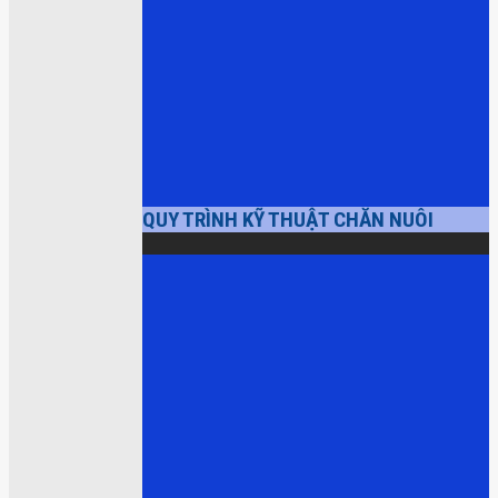
QUY TRÌNH KỸ THUẬT CHĂN NUÔI