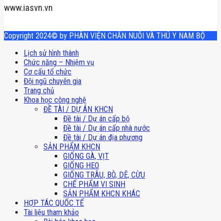
www.iasvn.vn
Copyright 2024© by PHÂN VIỆN CHĂN NUÔI VÀ THÚ Y NAM BỘ
Lịch sử hình thành
Chức năng – Nhiệm vụ
Cơ cấu tổ chức
Đội ngũ chuyên gia
Trang chủ
Khoa học công nghệ
ĐỀ TÀI / DỰ ÁN KHCN
Đề tài / Dự án cấp bộ
Đề tài / Dự án cấp nhà nước
Đề tài / Dự án địa phương
SẢN PHẨM KHCN
GIỐNG GÀ, VỊT
GIỐNG HEO
GIỐNG TRÂU, BÒ, DÊ, CỪU
CHẾ PHẨM VI SINH
SẢN PHẨM KHCN KHÁC
HỢP TÁC QUỐC TẾ
Tài liệu tham khảo