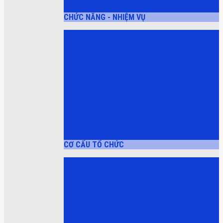
CHỨC NĂNG - NHIỆM VỤ
CƠ CẤU TỔ CHỨC