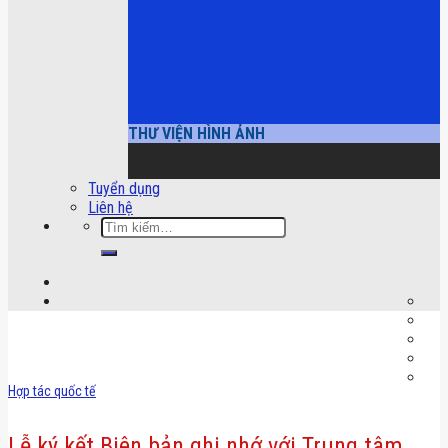
THƯ VIỆN HÌNH ẢNH
Tuyển dụng
Liên hệ
Tìm
kiếm:
Hợp tác quốc tế
Lễ ký kết Biên bản ghi nhớ với Trung tâm