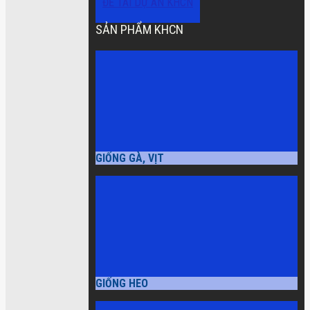
ĐỀ TÀI DỰ ÁN KHCN
SẢN PHẨM KHCN
GIỐNG GÀ, VỊT
GIỐNG HEO