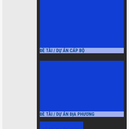
ĐỀ TÀI / DỰ ÁN CẤP BỘ
ĐỀ TÀI / DỰ ÁN ĐỊA PHƯƠNG