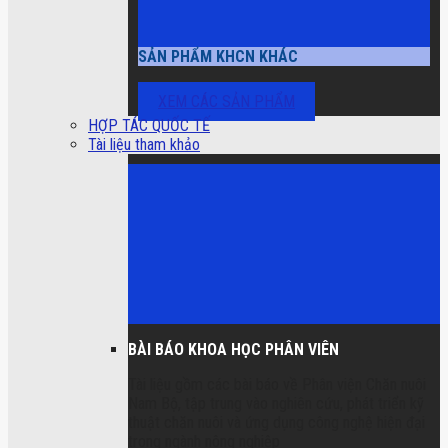
SẢN PHẨM KHCN KHÁC
XEM CÁC SẢN PHẨM
HỢP TÁC QUỐC TẾ
Tài liệu tham khảo
BÀI BÁO KHOA HỌC PHÂN VIÊN
Tài liệu gồm các bài báo về Phân viện Chăn nuôi
Nam Bộ, tập trung vào nghiên cứu, phát triển kỹ
thuật chăn nuôi và ứng dụng công nghệ hiện đại
trong ngành nông nghiệp