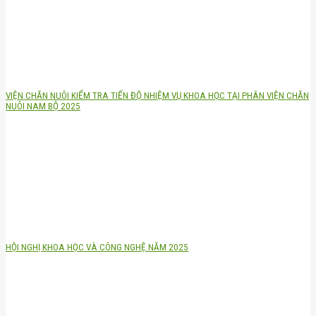
VIỆN CHĂN NUÔI KIỂM TRA TIẾN ĐỘ NHIỆM VỤ KHOA HỌC TẠI PHÂN VIỆN CHĂN
NUÔI NAM BỘ 2025
HỘI NGHỊ KHOA HỌC VÀ CÔNG NGHỆ NĂM 2025