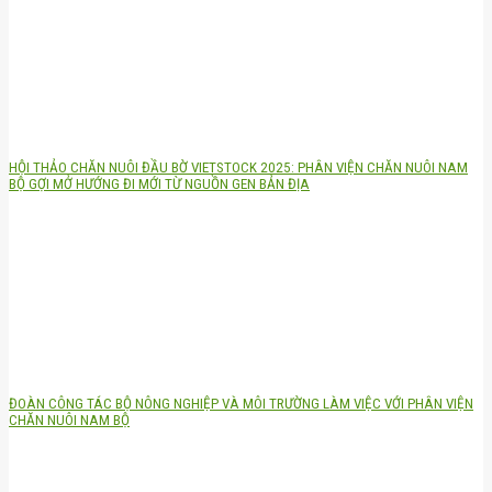
HỘI THẢO CHĂN NUÔI ĐẦU BỜ VIETSTOCK 2025: PHÂN VIỆN CHĂN NUÔI NAM
BỘ GỢI MỞ HƯỚNG ĐI MỚI TỪ NGUỒN GEN BẢN ĐỊA
ĐOÀN CÔNG TÁC BỘ NÔNG NGHIỆP VÀ MÔI TRƯỜNG LÀM VIỆC VỚI PHÂN VIỆN
CHĂN NUÔI NAM BỘ