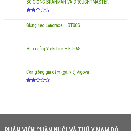
BÒ GIỐNG BRAHMAN VÀ DROUGHTMASTER
hạng
2.47
5 sao
Được
xếp
Giống heo Landrace – BT88S
hạng
2.17
5
sao
Heo giống Yorkshire – BT66S
Con giống gia cầm (gà, vịt) Vigova
Được
xếp
hạng
2.20
5
sao
PHÂN VIỆN CHĂN NUÔI VÀ THÚ Y NAM BỘ