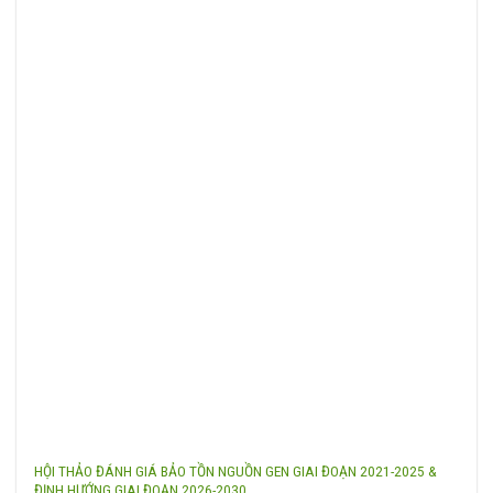
HỘI THẢO ĐÁNH GIÁ BẢO TỒN NGUỒN GEN GIAI ĐOẠN 2021-2025 &
ĐỊNH HƯỚNG GIAI ĐOẠN 2026-2030