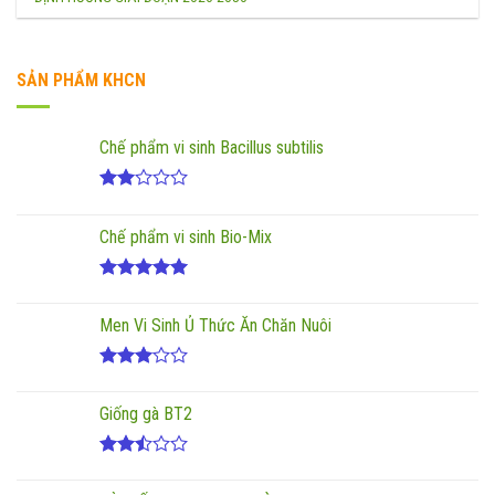
SẢN PHẨM KHCN
Chế phẩm vi sinh Bacillus subtilis
Được
xếp
Chế phẩm vi sinh Bio-Mix
hạng
2.00
5
sao
Được xếp
hạng
5.00
Men Vi Sinh Ủ Thức Ăn Chăn Nuôi
5 sao
Được
xếp
Giống gà BT2
hạng
3.00
5
sao
Được
xếp