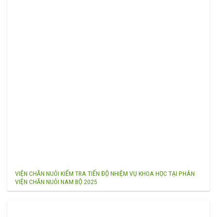
VIỆN CHĂN NUÔI KIỂM TRA TIẾN ĐỘ NHIỆM VỤ KHOA HỌC TẠI PHÂN
VIỆN CHĂN NUÔI NAM BỘ 2025