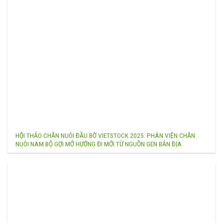
HỘI THẢO CHĂN NUÔI ĐẦU BỜ VIETSTOCK 2025: PHÂN VIỆN CHĂN
NUÔI NAM BỘ GỢI MỞ HƯỚNG ĐI MỚI TỪ NGUỒN GEN BẢN ĐỊA