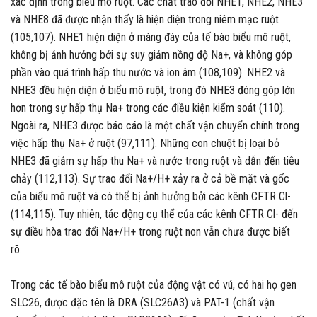
xác định trong biểu mô ruột. Các chất trao đổi NHE1, NHE2, NHE3
và NHE8 đã được nhận thấy là hiện diện trong niêm mạc ruột
(105,107). NHE1 hiện diện ở màng đáy của tế bào biểu mô ruột,
không bị ảnh hưởng bởi sự suy giảm nồng độ Na+, và không góp
phần vào quá trình hấp thu nước và ion âm (108,109). NHE2 và
NHE3 đều hiện diện ở biểu mô ruột, trong đó NHE3 đóng góp lớn
hơn trong sự hấp thụ Na+ trong các điều kiện kiểm soát (110).
Ngoài ra, NHE3 được báo cáo là một chất vận chuyển chính trong
việc hấp thụ Na+ ở ruột (97,111). Những con chuột bị loại bỏ
NHE3 đã giảm sự hấp thu Na+ và nước trong ruột và dẫn đến tiêu
chảy (112,113). Sự trao đổi Na+/H+ xảy ra ở cả bề mặt và gốc
của biểu mô ruột và có thể bị ảnh hưởng bởi các kênh CFTR Cl-
(114,115). Tuy nhiên, tác động cụ thể của các kênh CFTR Cl- đến
sự điều hòa trao đổi Na+/H+ trong ruột non vẫn chưa được biết
rõ.
Trong các tế bào biểu mô ruột của động vật có vú, có hai họ gen
SLC26, được đặc tên là DRA (SLC26A3) và PAT-1 (chất vận