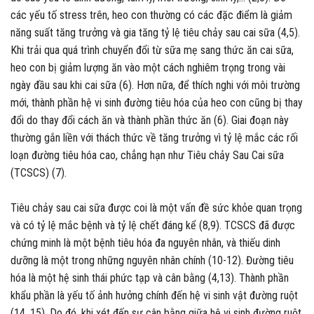
các yếu tố stress trên, heo con thường có các đặc điểm là giảm
năng suất tăng trưởng và gia tăng tỷ lệ tiêu chảy sau cai sữa (4,5).
Khi trải qua quá trình chuyển đổi từ sữa mẹ sang thức ăn cai sữa,
heo con bị giảm lượng ăn vào một cách nghiêm trọng trong vài
ngày đầu sau khi cai sữa (6). Hơn nữa, để thích nghi với môi trường
mới, thành phần hệ vi sinh đường tiêu hóa của heo con cũng bị thay
đổi do thay đổi cách ăn và thành phần thức ăn (6). Giai đoạn này
thường gắn liền với thách thức về tăng trưởng vì tỷ lệ mắc các rối
loạn đường tiêu hóa cao, chẳng hạn như Tiêu chảy Sau Cai sữa
(TCSCS) (7).
Tiêu chảy sau cai sữa được coi là một vấn đề sức khỏe quan trọng
và có tỷ lệ mắc bệnh và tỷ lệ chết đáng kể (8,9). TCSCS đã được
chứng minh là một bệnh tiêu hóa đa nguyên nhân, và thiếu dinh
dưỡng là một trong những nguyên nhân chính (10-12). Đường tiêu
hóa là một hệ sinh thái phức tạp và cân bằng (4,13). Thành phần
khẩu phần là yếu tố ảnh hưởng chính đến hệ vi sinh vật đường ruột
(14, 15). Do đó, khi xét đến sự cân bằng giữa hệ vi sinh đường ruột