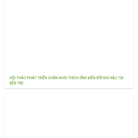
HỘI THẢO PHÁT TRIỂN CHĂN NUÔI THÍCH ỨNG BIẾN ĐỔI KHÍ HẬU TẠI
BẾN TRE