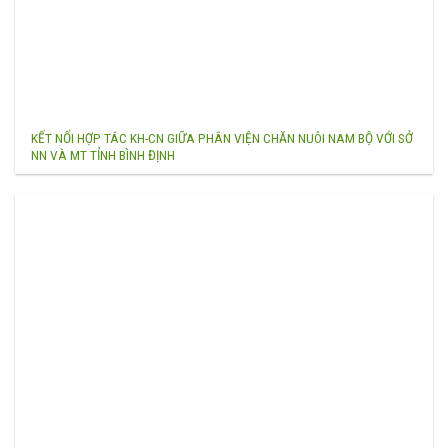
KẾT NỐI HỢP TÁC KH-CN GIỮA PHÂN VIỆN CHĂN NUÔI NAM BỘ VỚI SỞ
NN VÀ MT TỈNH BÌNH ĐỊNH