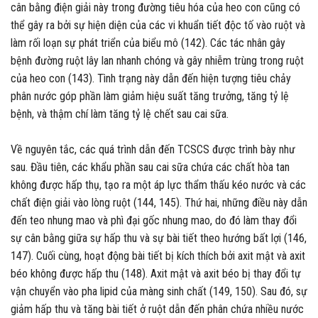
cân bằng điện giải này trong đường tiêu hóa của heo con cũng có
thể gây ra bởi sự hiện diện của các vi khuẩn tiết độc tố vào ruột và
làm rối loạn sự phát triển của biểu mô (142). Các tác nhân gây
bệnh đường ruột lây lan nhanh chóng và gây nhiễm trùng trong ruột
của heo con (143). Tình trạng này dẫn đến hiện tượng tiêu chảy
phân nước góp phần làm giảm hiệu suất tăng trưởng, tăng tỷ lệ
bệnh, và thậm chí làm tăng tỷ lệ chết sau cai sữa.
Về nguyên tắc, các quá trình dẫn đến TCSCS được trình bày như
sau. Đầu tiên, các khẩu phần sau cai sữa chứa các chất hòa tan
không được hấp thụ, tạo ra một áp lực thẩm thấu kéo nước và các
chất điện giải vào lòng ruột (144, 145). Thứ hai, những điều này dẫn
đến teo nhung mao và phì đại gốc nhung mao, do đó làm thay đổi
sự cân bằng giữa sự hấp thu và sự bài tiết theo hướng bất lợi (146,
147). Cuối cùng, hoạt động bài tiết bị kích thích bởi axit mật và axit
béo không được hấp thu (148). Axit mật và axit béo bị thay đổi tự
vận chuyển vào pha lipid của màng sinh chất (149, 150). Sau đó, sự
giảm hấp thu và tăng bài tiết ở ruột dẫn đến phân chứa nhiều nước