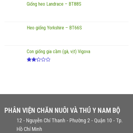
xếp
Giống heo Landrace – BT88S
hạng
2.17
5
sao
Heo giống Yorkshire – BT66S
Con giống gia cầm (gà, vịt) Vigova
Được
xếp
hạng
2.20
5
sao
PHÂN VIỆN CHĂN NUÔI VÀ THÚ Y NAM BỘ
12 - Nguyễn Chí Thanh - Phường 2 - Quận 10 - Tp.
Hồ Chí Minh