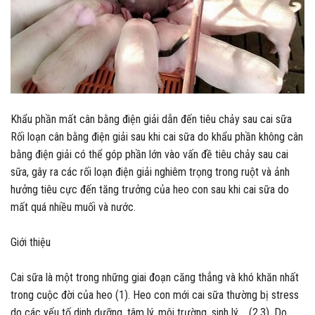
Khẩu phần mất cân bằng điện giải dẫn đến tiêu chảy sau cai sữa
Rối loạn cân bằng điện giải sau khi cai sữa do khẩu phần không cân
bằng điện giải có thể góp phần lớn vào vấn đề tiêu chảy sau cai
sữa, gây ra các rối loạn điện giải nghiêm trọng trong ruột và ảnh
hưởng tiêu cực đến tăng trưởng của heo con sau khi cai sữa do
mất quá nhiều muối và nước.
Giới thiệu
Cai sữa là một trong những giai đoạn căng thẳng và khó khăn nhất
trong cuộc đời của heo (1). Heo con mới cai sữa thường bị stress
do các yếu tố dinh dưỡng, tâm l‎‎‎ý, môi trường, sinh l‎ý,… (2,3). Do