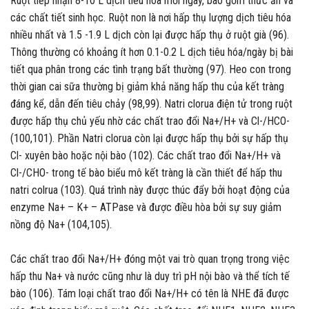
Ruột tiếp nhận 8-10 L dịch tiêu hóa mỗi ngày, bao gồm thức ăn và
các chất tiết sinh học. Ruột non là nơi hấp thụ lượng dịch tiêu hóa
nhiều nhất và 1.5 -1.9 L dịch còn lại được hấp thụ ở ruột già (96).
Thông thường có khoảng ít hơn 0.1-0.2 L dịch tiêu hóa/ngày bị bài
tiết qua phân trong các tình trạng bất thường (97). Heo con trong
thời gian cai sữa thường bị giảm khả năng hấp thu của kết tràng
đáng kể, dẫn đến tiêu chảy (98,99). Natri clorua điện tử trong ruột
được hấp thụ chủ yếu nhờ các chất trao đổi Na+/H+ và Cl-/HCO-
(100,101). Phần Natri clorua còn lại được hấp thụ bởi sự hấp thụ
Cl- xuyên bào hoặc nội bào (102). Các chất trao đổi Na+/H+ và
Cl-/CHO- trong tế bào biểu mô kết tràng là cần thiết để hấp thu
natri colrua (103). Quá trình này được thúc đẩy bởi hoạt động của
enzyme Na+ – K+ – ATPase và được điều hòa bởi sự suy giảm
nồng độ Na+ (104,105).
Các chất trao đổi Na+/H+ đóng một vai trò quan trọng trong việc
hấp thu Na+ và nước cũng như là duy trì pH nội bào và thể tích tế
bào (106). Tám loại chất trao đổi Na+/H+ có tên là NHE đã được