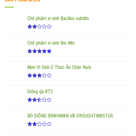
Chế phẩm vi sinh Bacillus subtilis
Được
xếp
Chế phẩm vi sinh Bio-Mix
hạng
2.00
5
sao
Được xếp
hạng
5.00
Men Vi Sinh Ủ Thức Ăn Chăn Nuôi
5 sao
Được
xếp
Giống gà BT2
hạng
3.00
5
sao
Được
xếp
BÒ GIỐNG BRAHMAN VÀ DROUGHTMASTER
hạng
2.50
5 sao
Được