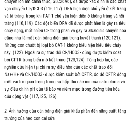
chuyển ion âm chính thức, SLC26A6), đã được xác định là các chất
vận chuyển Cl-/KCO3 (116,117). DRA hiện diện chủ yếu ở kết tràng
và tá tràng, trong khi PAT-1 chủ yếu hiện diện ở không tràng và hồi
tràng (118,119). Các đột biến DRA đã được phát hiện là gây ra tiêu
chảy nặng, mất nhiều Cl- trong phân và gây ra alkaloisis chuyển hóa
cũng như là mất cân bằng điện giải trong huyết thanh (120,121).
Những con chuột bị loại bỏ OAT-1 không biểu hiện kiểu tiêu chảy
này (122). Ngoài ra sự trao đổi Cl-/HCO3- cũng được kiểm soát
bởi CFTR trong biểu mô kết tràng (123,124). Tổng hợp lại, các
nghiên cứu hiện tại chỉ ra sự điều hòa của các chất trao đổi
Na+/H+ và Cl-/HCO3- được kiểm soát bởi CFTR, do đó CFTR đóng
một vai trò quan trọng trong sự hấp thu các ion của natri clorua và
sự điều chỉnh pH của tế bào và niêm mạc trong đường tiêu hóa
của động vật (117,125, 126).
2. Ảnh hưởng của cân bằng điện giải khẩu phần đến năng suất tăng
trưởng của heo con cai sữa