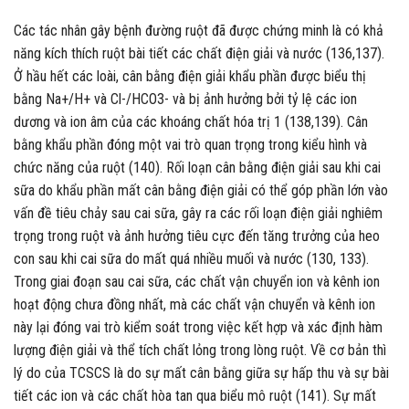
Các tác nhân gây bệnh đường ruột đã được chứng minh là có khả
năng kích thích ruột bài tiết các chất điện giải và nước (136,137).
Ở hầu hết các loài, cân bằng điện giải khẩu phần được biểu thị
bằng Na+/H+ và Cl-/HCO3- và bị ảnh hưởng bởi tỷ lệ các ion
dương và ion âm của các khoáng chất hóa trị 1 (138,139). Cân
bằng khẩu phần đóng một vai trò quan trọng trong kiểu hình và
chức năng của ruột (140). Rối loạn cân bằng điện giải sau khi cai
sữa do khẩu phần mất cân bằng điện giải có thể góp phần lớn vào
vấn đề tiêu chảy sau cai sữa, gây ra các rối loạn điện giải nghiêm
trọng trong ruột và ảnh hưởng tiêu cực đến tăng trưởng của heo
con sau khi cai sữa do mất quá nhiều muối và nước (130, 133).
Trong giai đoạn sau cai sữa, các chất vận chuyển ion và kênh ion
hoạt động chưa đồng nhất, mà các chất vận chuyển và kênh ion
này lại đóng vai trò kiểm soát trong việc kết hợp và xác định hàm
lượng điện giải và thể tích chất lỏng trong lòng ruột. Về cơ bản thì
l‎ý do của TCSCS là do sự mất cân bằng giữa sự hấp thu và sự bài
tiết các ion và các chất hòa tan qua biểu mô ruột (141). Sự mất