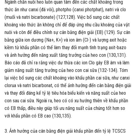
Ngành chăn nuôi heo luôn quan tâm đến các chất khoáng trong
thức ăn như canxi (đá vôi), photpho (canxi photphat), natri và clo
(muối và natri bicarbonate) (127,128). Việc bổ sung các chất
khoáng vào thức ăn không chỉ để đáp ứng nhu cầu khoáng của vật
nuôi và còn để điều chỉnh sự cân bằng điện giải (EB) (129). Sự cân
bằng giữa ion dương (Na+, K+) và ion âm (Cl-) và lượng axit hoặc
kiềm từ khẩu phần có thể làm thay đổi mạnh tình trạng axit-bazo
và ảnh hưởng đến năng xuất tăng trưởng của heo con (130,131).
Báo cáo đã chỉ ra rằng việc dư thừa các ion Clo gây EB âm và làm
giảm năng suất tăng trưởng của heo con cai sữa (132-134). Tóm
lại việc bổ sung các chất khoáng vào khẩu phần cai sữa, như canxi
clorua và natri bicarbonat, có thể ảnh hưởng đến cân bằng điện giải
và thay đổi đáng kể tỷ lệ tiêu hóa biểu kiến và năng suất của heo
con sau cai sữa. Ngoài ra, heo có có xu hướng thiên về khẩu phần
có EB thấp, điều này giúp tối ưu năng suất của chúng tốt hơn so
với khẩu phần có EB cao (130,135).
3. Ảnh hưởng của cân bằng điện giải khẩu phần đến tỷ lệ TCSCS