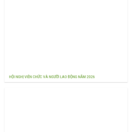
HỘI NGHỊ VIÊN CHỨC VÀ NGƯỜI LAO ĐỘNG NĂM 2026