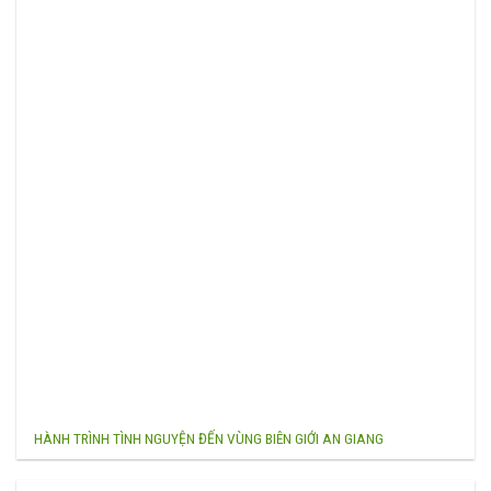
HÀNH TRÌNH TÌNH NGUYỆN ĐẾN VÙNG BIÊN GIỚI AN GIANG