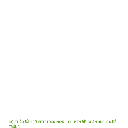
HỘI THẢO ĐẦU BỜ VIETSTOCK 2025 – CHUYÊN ĐỀ: CHĂN NUÔI GÀ ĐẺ
TRỨNG