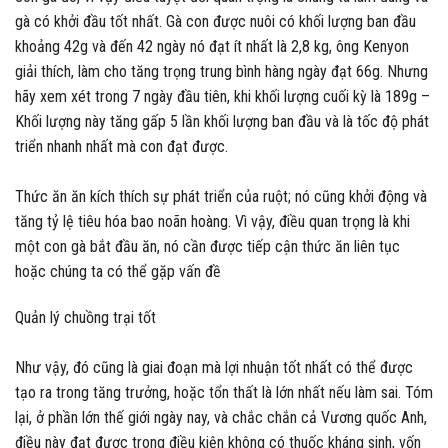
gà có khởi đầu tốt nhất. Gà con được nuôi có khối lượng ban đầu
khoảng 42g và đến 42 ngày nó đạt ít nhất là 2,8 kg, ông Kenyon
giải thích, làm cho tăng trọng trung bình hàng ngày đạt 66g. Nhưng
hãy xem xét trong 7 ngày đầu tiên, khi khối lượng cuối kỳ là 189g –
Khối lượng này tăng gấp 5 lần khối lượng ban đầu và là tốc độ phát
triển nhanh nhất mà con đạt được.
Thức ăn ăn kích thích sự phát triển của ruột; nó cũng khởi động và
tăng tỷ lệ tiêu hóa bao noãn hoàng. Vì vậy, điều quan trọng là khi
một con gà bắt đầu ăn, nó cần được tiếp cận thức ăn liên tục
hoặc chúng ta có thể gặp vấn đề
Quản lý chuồng trại tốt
Như vậy, đó cũng là giai đoạn mà lợi nhuận tốt nhất có thể được
tạo ra trong tăng trưởng, hoặc tổn thất là lớn nhất nếu làm sai. Tóm
lại, ở phần lớn thế giới ngày nay, và chắc chắn cả Vương quốc Anh,
điều này đạt được trong điều kiện không có thuốc kháng sinh, vốn