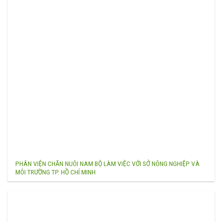
PHÂN VIỆN CHĂN NUÔI NAM BỘ LÀM VIỆC VỚI SỞ NÔNG NGHIỆP VÀ
MÔI TRƯỜNG TP. HỒ CHÍ MINH