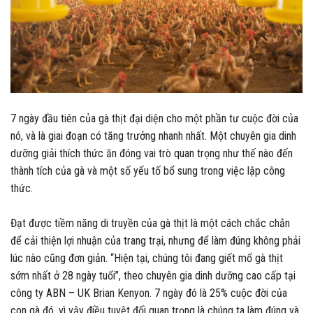
7 ngày đầu tiên của gà thịt đại diện cho một phần tư cuộc đời của
nó, và là giai đoạn có tăng trưởng nhanh nhất. Một chuyên gia dinh
dưỡng giải thích thức ăn đóng vai trò quan trọng như thế nào đến
thành tích của gà và một số yếu tố bổ sung trong việc lập công
thức.
Đạt được tiềm năng di truyền của gà thịt là một cách chắc chắn
để cải thiện lợi nhuận của trang trại, nhưng để làm đúng không phải
lúc nào cũng đơn giản. “Hiện tại, chúng tôi đang giết mổ gà thịt
sớm nhất ở 28 ngày tuổi”, theo chuyên gia dinh dưỡng cao cấp tại
công ty ABN – UK Brian Kenyon. 7 ngày đó là 25% cuộc đời của
con gà đó, vì vậy điều tuyệt đối quan trọng là chúng ta làm đúng và