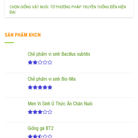
CHỌN GIỐNG VẬT NUÔI: TỪ PHƯƠNG PHÁP TRUYỀN THỐNG ĐẾN HIỆN
ĐẠI
SẢN PHẨM KHCN
Chế phẩm vi sinh Bacillus subtilis
Được
xếp
Chế phẩm vi sinh Bio-Mix
hạng
2.00
5
sao
Được xếp
hạng
5.00
Men Vi Sinh Ủ Thức Ăn Chăn Nuôi
5 sao
Được
xếp
Giống gà BT2
hạng
3.00
5