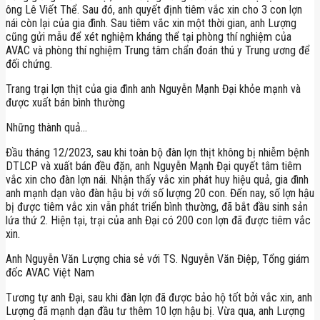
ông Lê Viết Thể. Sau đó, anh quyết định tiêm vắc xin cho 3 con lợn
nái còn lại của gia đình. Sau tiêm vắc xin một thời gian, anh Lượng
cũng gửi mẫu để xét nghiệm kháng thể tại phòng thí nghiệm của
AVAC và phòng thí nghiệm Trung tâm chẩn đoán thú y Trung ương để
đối chứng.
Trang trại lợn thịt của gia đình anh Nguyễn Mạnh Đại khỏe mạnh và
được xuất bán bình thường
Những thành quả…
Đầu tháng 12/2023, sau khi toàn bộ đàn lợn thịt không bị nhiễm bệnh
DTLCP và xuất bán đều đặn, anh Nguyễn Mạnh Đại quyết tâm tiêm
vắc xin cho đàn lợn nái. Nhận thấy vắc xin phát huy hiệu quả, gia đình
anh mạnh dạn vào đàn hậu bị với số lượng 20 con. Đến nay, số lợn hậu
bị được tiêm vắc xin vẫn phát triển bình thường, đã bắt đầu sinh sản
lứa thứ 2. Hiện tại, trại của anh Đại có 200 con lợn đã được tiêm vắc
xin.
Anh Nguyễn Văn Lượng chia sẻ với TS. Nguyễn Văn Điệp, Tổng giám
đốc AVAC Việt Nam
Tương tự anh Đại, sau khi đàn lợn đã được bảo hộ tốt bởi vắc xin, anh
Lượng đã mạnh dạn đầu tư thêm 10 lợn hậu bị. Vừa qua, anh Lượng