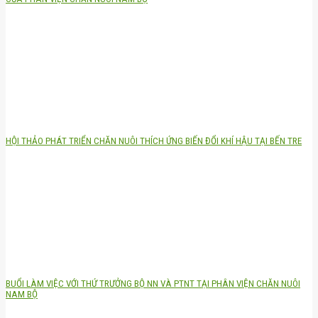
HỘI THẢO PHÁT TRIỂN CHĂN NUÔI THÍCH ỨNG BIẾN ĐỔI KHÍ HẬU TẠI BẾN TRE
BUỔI LÀM VIỆC VỚI THỨ TRƯỞNG BỘ NN VÀ PTNT TẠI PHÂN VIỆN CHĂN NUÔI
NAM BỘ