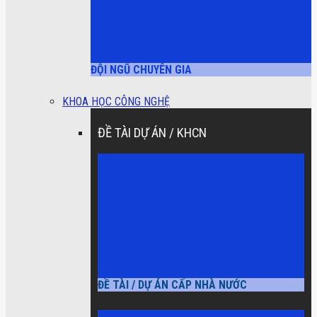
ĐỘI NGŨ CHUYÊN GIA
KHOA HỌC CÔNG NGHỆ
ĐỀ TÀI DỰ ÁN / KHCN
ĐỀ TÀI / DỰ ÁN CẤP NHÀ NƯỚC