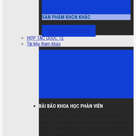
SẢN PHẨM KHCN KHÁC
XEM CÁC SẢN PHẨM
HỢP TÁC QUỐC TẾ
Tài liệu tham khảo
BÀI BÁO KHOA HỌC PHÂN VIÊN
Tài liệu gồm các bài báo về Phân viện Chăn nuôi
Nam Bộ, tập trung vào nghiên cứu, phát triển kỹ
thuật chăn nuôi và ứng dụng công nghệ hiện đại
trong ngành nông nghiệp