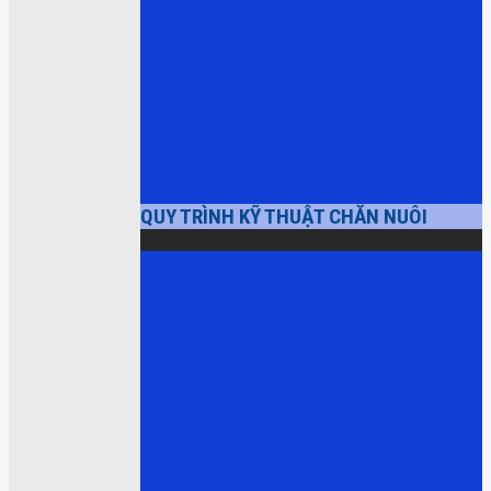
QUY TRÌNH KỸ THUẬT CHĂN NUÔI