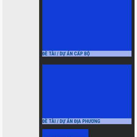
ĐỀ TÀI / DỰ ÁN CẤP BỘ
ĐỀ TÀI / DỰ ÁN ĐỊA PHƯƠNG