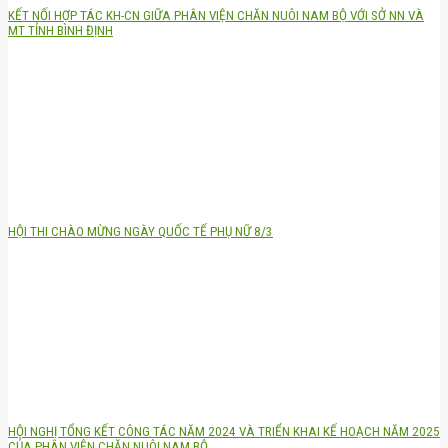
KẾT NỐI HỢP TÁC KH-CN GIỮA PHÂN VIỆN CHĂN NUÔI NAM BỘ VỚI SỞ NN VÀ
MT TỈNH BÌNH ĐỊNH
HỘI THI CHÀO MỪNG NGÀY QUỐC TẾ PHỤ NỮ 8/3
HỘI NGHỊ TỔNG KẾT CÔNG TÁC NĂM 2024 VÀ TRIỂN KHAI KẾ HOẠCH NĂM 2025
CỦA PHÂN VIỆN CHĂN NUÔI NAM BỘ