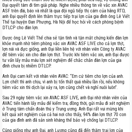
Đại quyết tâm đi tìm giải pháp. Nghe nhiều thông tin về vắc xin AVAC
ASF trên đài, báo và nhất là qua đội ngũ tiếp thị cám của hãng RTD,
anh Đại quyết định lên thăm trực tiếp trại lợn của gia đình ông Lê Viết
Thể tại huyện Đan Phượng, Hà Nội để học hỏi về cách phòng bệnh
DTLCP cho đàn lợn.
Được ông Lê Viết Thể chia sẻ tận tình và tận mắt chứng kiến đàn lợn
khỏe mạnh nhờ tiêm phòng vắc xin AVAC ASF LIVE cho cả lợn thịt,
lợn nái và đực giống, anh Đại liền liên hệ với nhân viên Công ty AVAC
để tiêm vắc xin cho đàn lợn thịt. Trước khi tiêm vắc xin, anh Đại được
tư vấn lấy mẫu máu lợn xét nghiệm để chắc chắn đàn lợn của gia
đình chưa bị nhiễm DTLCP.
Anh Đại cam kết với nhân viên AVAC: “Em cứ tiêm cho lợn của anh.
Lợn chết thì anh chịu, vì anh bị tổn thất quá nhiều lần rồi, nếu không
tiêm vắc xin thì dịch lại xảy ra, lợn cũng chết và nghỉ nuôi luôn”.
Sau 29 ngày tiêm vắc xin AVAC ASF LIVE, anh Đại nhờ nhân viên của
AVAC tiến hành lấy mẫu để kiểm tra; đồng thời, gửi mẫu đi xét nghiệm
ở Trung tâm chẩn đoán thú y Trung ương. Anh Đại rất vui mừng khi
kết quả xét nghiệm của cả hai nơi cho thấy, 94% đàn lợn thịt 70 con
của gia đình anh đã sản sinh kháng thể bảo vệ chống lại DTLCP.
Cũng giống như anh Đại, anh Lượng cũng đã đến thăm trại lợn của