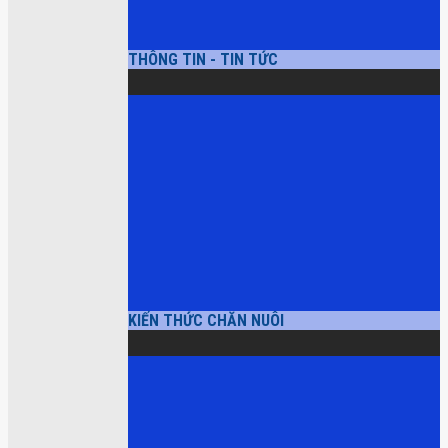
THÔNG TIN - TIN TỨC
KIẾN THỨC CHĂN NUÔI