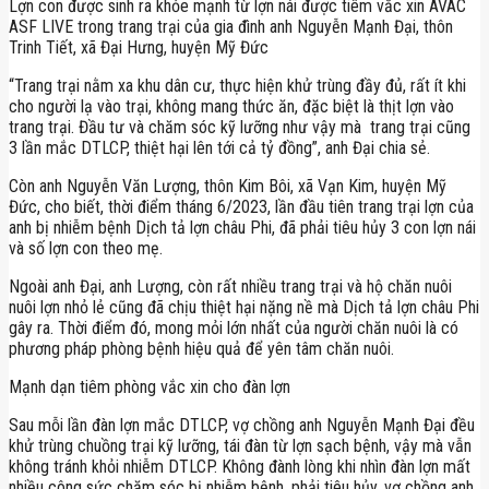
Lợn con được sinh ra khỏe mạnh từ lợn nái được tiêm vắc xin AVAC
ASF LIVE trong trang trại của gia đình anh Nguyễn Mạnh Đại, thôn
Trinh Tiết, xã Đại Hưng, huyện Mỹ Đức
“Trang trại nằm xa khu dân cư, thực hiện khử trùng đầy đủ, rất ít khi
cho người lạ vào trại, không mang thức ăn, đặc biệt là thịt lợn vào
trang trại. Đầu tư và chăm sóc kỹ lưỡng như vậy mà trang trại cũng
3 lần mắc DTLCP, thiệt hại lên tới cả tỷ đồng”, anh Đại chia sẻ.
Còn anh Nguyễn Văn Lượng, thôn Kim Bôi, xã Vạn Kim, huyện Mỹ
Đức, cho biết, thời điểm tháng 6/2023, lần đầu tiên trang trại lợn của
anh bị nhiễm bệnh Dịch tả lợn châu Phi, đã phải tiêu hủy 3 con lợn nái
và số lợn con theo mẹ.
Ngoài anh Đại, anh Lượng, còn rất nhiều trang trại và hộ chăn nuôi
nuôi lợn nhỏ lẻ cũng đã chịu thiệt hại nặng nề mà Dịch tả lợn châu Phi
gây ra. Thời điểm đó, mong mỏi lớn nhất của người chăn nuôi là có
phương pháp phòng bệnh hiệu quả để yên tâm chăn nuôi.
Mạnh dạn tiêm phòng vắc xin cho đàn lợn
Sau mỗi lần đàn lợn mắc DTLCP, vợ chồng anh Nguyễn Mạnh Đại đều
khử trùng chuồng trại kỹ lưỡng, tái đàn từ lợn sạch bệnh, vậy mà vẫn
không tránh khỏi nhiễm DTLCP. Không đành lòng khi nhìn đàn lợn mất
nhiều công sức chăm sóc bị nhiễm bệnh, phải tiêu hủy, vợ chồng anh