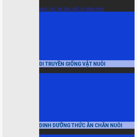
xem các bài báo viết về phân viện
DI TRUYỀN GIỐNG VẬT NUÔI
DINH DƯỠNG THỨC ĂN CHĂN NUÔI