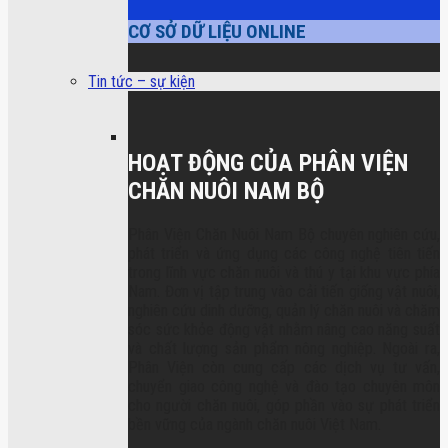
CƠ SỞ DỮ LIỆU ONLINE
Tin tức – sự kiện
HOẠT ĐỘNG CỦA PHÂN VIỆN
CHĂN NUÔI NAM BỘ
Phân Viện Chăn Nuôi Nam Bộ chuyên nghiên cứu,
phát triển và ứng dụng các công nghệ tiên tiến
trong lĩnh vực chăn nuôi và thú y tại khu vực phía
Nam. Đơn vị tập trung vào cải tiến giống vật nuôi,
nghiên cứu dinh dưỡng, quản lý chăn nuôi và chăm
sóc sức khỏe động vật nhằm nâng cao năng suất
và chất lượng sản phẩm nông nghiệp. Ngoài ra,
Phân Viện còn cung cấp các dịch vụ tư vấn,
chuyển giao công nghệ và đào tạo chuyên môn
cho người chăn nuôi, góp phần vào sự phát triển
bền vững của ngành chăn nuôi Việt Nam.