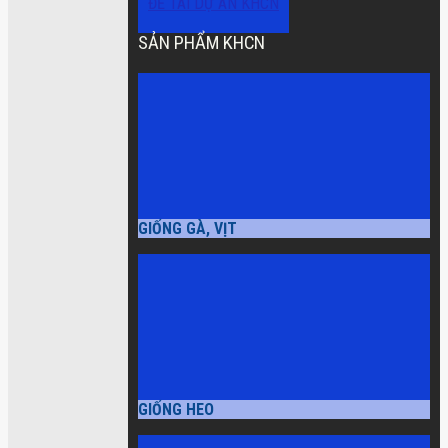
ĐỀ TÀI DỰ ÁN KHCN
SẢN PHẨM KHCN
GIỐNG GÀ, VỊT
GIỐNG HEO