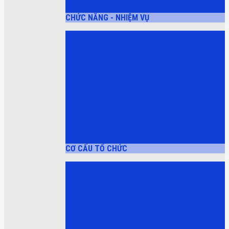
CHỨC NĂNG - NHIỆM VỤ
CƠ CẤU TỔ CHỨC