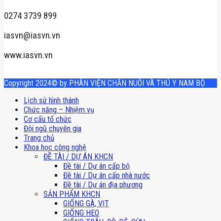
0274 3739 899
iasvn@iasvn.vn
www.iasvn.vn
Copyright 2024© by PHÂN VIỆN CHĂN NUÔI VÀ THÚ Y NAM BỘ
Lịch sử hình thành
Chức năng – Nhiệm vụ
Cơ cấu tổ chức
Đội ngũ chuyên gia
Trang chủ
Khoa học công nghệ
ĐỀ TÀI / DỰ ÁN KHCN
Đề tài / Dự án cấp bộ
Đề tài / Dự án cấp nhà nước
Đề tài / Dự án địa phương
SẢN PHẨM KHCN
GIỐNG GÀ, VỊT
GIỐNG HEO