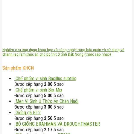
Nghiên cứu ứng dụng khoa học và công nghệ trong bảo quản và sử dụng vỏ
chanh leo làm thức ăn cho bò thịt ở tỉnh Đắk Nông (trước sáp nhập)
Sản phẩm KHCN
Chế phẩm vi sinh Bacillus subtilis
Được xếp hạng
2.00
5 sao
Chế phẩm vi sinh Bio-Mix
Được xếp hạng
5.00
5 sao
Men Vi Sinh Ủ Thức Ăn Chăn Nuôi
Được xếp hạng
3.00
5 sao
Giống gà BT2
Được xếp hạng
2.50
5 sao
BÒ GIỐNG BRAHMAN VÀ DROUGHTMASTER
Được xếp hạng
2.17
5 sao