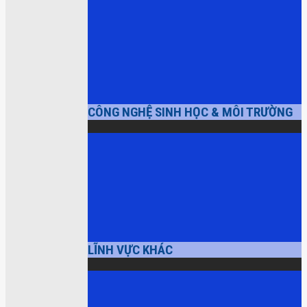
CÔNG NGHỆ SINH HỌC & MÔI TRƯỜNG
LĨNH VỰC KHÁC