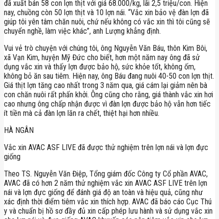
đã xuất bán 58 con lợn thịt với giá 68.000/kg, lãi 2,5 triệu/con. Hiện
nay, chuồng còn 50 lợn thịt và 10 lợn nái. “Vắc xin bảo vệ đàn lợn đã
giúp tôi yên tâm chăn nuôi, chứ nếu không có vắc xin thì tôi cũng sẽ
chuyển nghề, làm việc khác”, anh Lượng khẳng định.
Vui vẻ trò chuyện với chúng tôi, ông Nguyễn Văn Báu, thôn Kim Bôi,
xã Vạn Kim, huyện Mỹ Đức cho biết, hơn một năm nay ông đã sử
dụng vắc xin và thấy lợn được bảo hộ, sức khỏe tốt, không ốm,
không bỏ ăn sau tiêm. Hiện nay, ông Báu đang nuôi 40-50 con lợn thịt.
Giá thịt lợn tăng cao nhất trong 3 năm qua, giá cám lại giảm nên bà
con chăn nuôi rất phấn khởi. Ông cũng cho rằng, giá thành vắc xin hơi
cao nhưng ông chấp nhận được vì đàn lợn được bảo hộ vẫn hơn tiếc
ít tiền mà cả đàn lợn lăn ra chết, thiệt hại hơn nhiều.
HÀ NGÂN
Vắc xin AVAC ASF LIVE đã được thử nghiệm trên lợn nái và lợn đực
giống
Theo TS. Nguyễn Văn Điệp, Tổng giám đốc Công ty Cổ phần AVAC,
AVAC đã có hơn 2 năm thử nghiệm vắc xin AVAC ASF LIVE trên lợn
nái và lợn đực giống để đánh giá độ an toàn và hiệu quả, cũng như
xác định thời điểm tiêm vắc xin thích hợp. AVAC đã báo cáo Cục Thú
y và chuẩn bị hồ sơ đầy đủ xin cấp phép lưu hành và sử dụng vắc xin