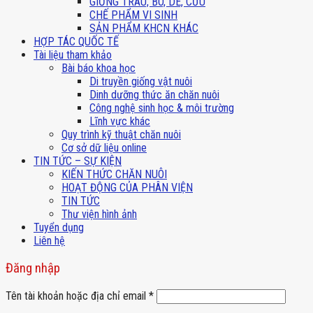
GIỐNG TRÂU, BÒ, DÊ, CỪU
CHẾ PHẨM VI SINH
SẢN PHẨM KHCN KHÁC
HỢP TÁC QUỐC TẾ
Tài liệu tham khảo
Bài báo khoa học
Di truyền giống vật nuôi
Dinh dưỡng thức ăn chăn nuôi
Công nghệ sinh học & môi trường
Lĩnh vực khác
Quy trình kỹ thuật chăn nuôi
Cơ sở dữ liệu online
TIN TỨC – SỰ KIỆN
KIẾN THỨC CHĂN NUÔI
HOẠT ĐỘNG CỦA PHÂN VIỆN
TIN TỨC
Thư viện hình ảnh
Tuyển dụng
Liên hệ
Đăng nhập
Tên tài khoản hoặc địa chỉ email
*