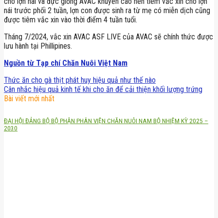
cho lợn nái và đực giống AVAC khuyến cáo nên tiêm vắc xin cho lợn
nái trước phối 2 tuần, lợn con được sinh ra từ mẹ có miễn dịch cũng
được tiêm vắc xin vào thời điểm 4 tuần tuổi.
Tháng 7/2024, vắc xin AVAC ASF LIVE của AVAC sẽ chính thức được
lưu hành tại Phillipines.
Nguồn từ Tạp chí Chăn Nuôi Việt Nam
Thức ăn cho gà thịt phát huy hiệu quả như thế nào
Cân nhắc hiệu quả kinh tế khi cho ăn để cải thiện khối lượng trứng
Bài viết mới nhất
ĐẠI HỘI ĐẢNG BỘ BỘ PHẬN PHÂN VIỆN CHĂN NUÔI NAM BỘ NHIỆM KỲ 2025 –
2030