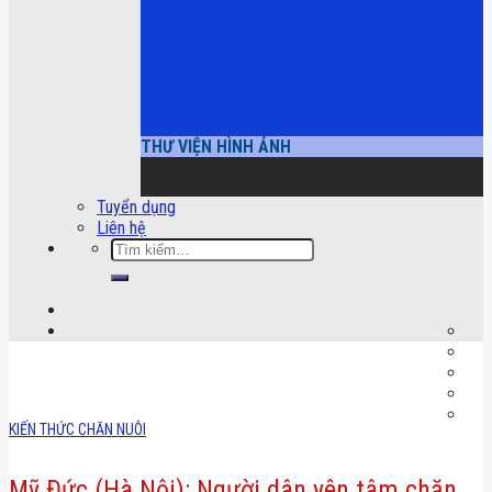
THƯ VIỆN HÌNH ẢNH
Tuyển dụng
Liên hệ
Tìm
kiếm:
KIẾN THỨC CHĂN NUÔI
Mỹ Đức (Hà Nội): Người dân yên tâm chăn