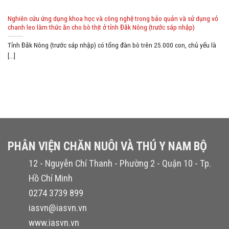
Nghiên cứu ứng dụng khoa học và công nghệ trong bảo quản và sử dụng vỏ
chanh leo làm thức ăn cho bò thịt ở tỉnh Đắk Nông (trước sáp nhập)
Tỉnh Đắk Nông (trước sáp nhập) có tổng đàn bò trên 25.000 con, chủ yếu là
[...]
PHÂN VIỆN CHĂN NUÔI VÀ THÚ Y NAM BỘ
12 - Nguyễn Chí Thanh - Phường 2 - Quận 10 - Tp.
Hồ Chí Minh
0274 3739 899
iasvn@iasvn.vn
www.iasvn.vn