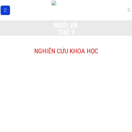
Skip
to
content
NGHIÊN CỨU KHOA HỌC