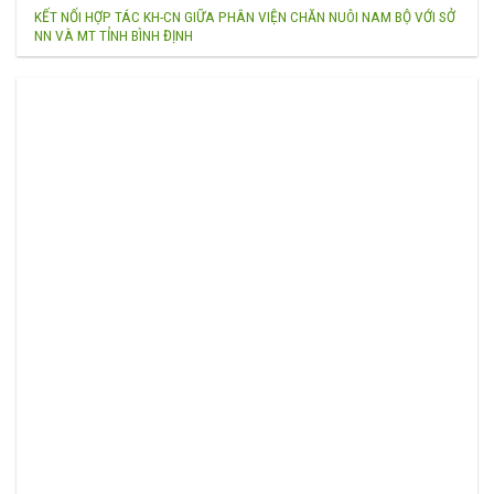
KẾT NỐI HỢP TÁC KH-CN GIỮA PHÂN VIỆN CHĂN NUÔI NAM BỘ VỚI SỞ
NN VÀ MT TỈNH BÌNH ĐỊNH