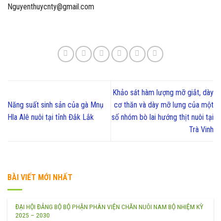
Nguyenthuycnty@gmail.com
Khảo sát hàm lượng mỡ giắt, dày
Năng suất sinh sản của gà Mnụ
cơ thăn và dày mỡ lưng của một
Hla Alê nuôi tại tỉnh Đắk Lắk
số nhóm bò lai hướng thịt nuôi tại
Trà Vinh
BÀI VIẾT MỚI NHẤT
ĐẠI HỘI ĐẢNG BỘ BỘ PHẬN PHÂN VIỆN CHĂN NUÔI NAM BỘ NHIỆM KỲ
2025 – 2030