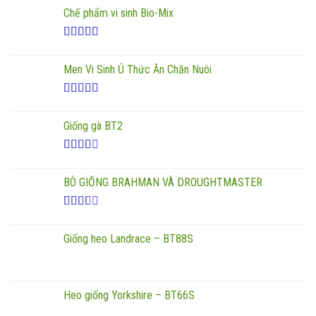
xếp
Chế phẩm vi sinh Bio-Mix
hạng
2.00
5
sao
Được xếp
hạng
5.00
5
Men Vi Sinh Ủ Thức Ăn Chăn Nuôi
sao
Được
xếp
Giống gà BT2
hạng
3.00
5
sao
Được
xếp
BÒ GIỐNG BRAHMAN VÀ DROUGHTMASTER
hạng
2.50
5
sao
Được
xếp
Giống heo Landrace – BT88S
hạng
2.17
5 sao
Heo giống Yorkshire – BT66S