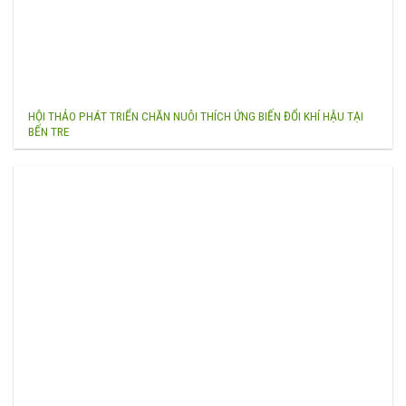
HỘI THẢO PHÁT TRIỂN CHĂN NUÔI THÍCH ỨNG BIẾN ĐỔI KHÍ HẬU TẠI
BẾN TRE