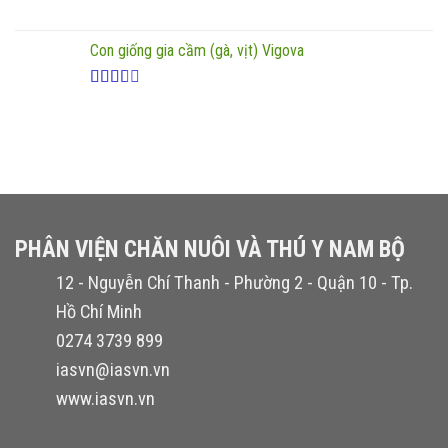
Con giống gia cầm (gà, vịt) Vigova
Được
xếp
hạng
2.20
5 sao
PHÂN VIỆN CHĂN NUÔI VÀ THÚ Y NAM BỘ
12 - Nguyễn Chí Thanh - Phường 2 - Quận 10 - Tp.
Hồ Chí Minh
0274 3739 899
iasvn@iasvn.vn
www.iasvn.vn