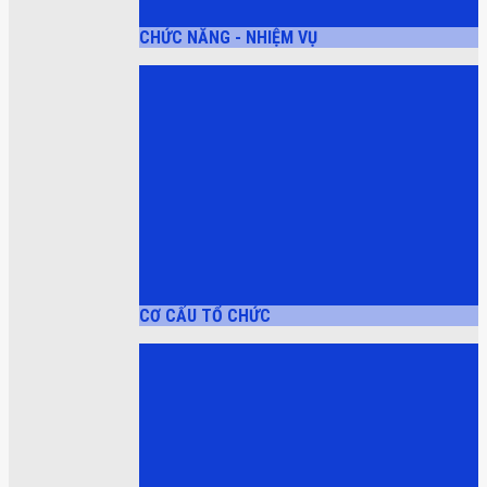
CHỨC NĂNG - NHIỆM VỤ
CƠ CẤU TỔ CHỨC