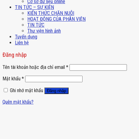
Cơ sở dữ liệu online
TIN TỨC – SỰ KIỆN
KIẾN THỨC CHĂN NUÔI
HOẠT ĐỘNG CỦA PHÂN VIỆN
TIN TỨC
Thư viện hình ảnh
Tuyển dụng
Liên hệ
Đăng nhập
Tên tài khoản hoặc địa chỉ email
*
Mật khẩu
*
Ghi nhớ mật khẩu
Đăng nhập
Quên mật khẩu?