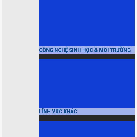
CÔNG NGHỆ SINH HỌC & MÔI TRƯỜNG
LĨNH VỰC KHÁC