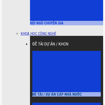
ĐỘI NGŨ CHUYÊN GIA
KHOA HỌC CÔNG NGHỆ
ĐỀ TÀI DỰ ÁN / KHCN
ĐỀ TÀI / DỰ ÁN CẤP NHÀ NƯỚC