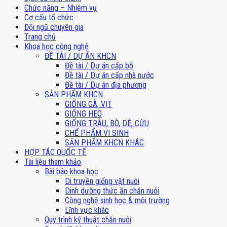
Chức năng – Nhiệm vụ
Cơ cấu tổ chức
Đội ngũ chuyên gia
Trang chủ
Khoa học công nghệ
ĐỀ TÀI / DỰ ÁN KHCN
Đề tài / Dự án cấp bộ
Đề tài / Dự án cấp nhà nước
Đề tài / Dự án địa phương
SẢN PHẨM KHCN
GIỐNG GÀ, VỊT
GIỐNG HEO
GIỐNG TRÂU, BÒ, DÊ, CỪU
CHẾ PHẨM VI SINH
SẢN PHẨM KHCN KHÁC
HỢP TÁC QUỐC TẾ
Tài liệu tham khảo
Bài báo khoa học
Di truyền giống vật nuôi
Dinh dưỡng thức ăn chăn nuôi
Công nghệ sinh học & môi trường
Lĩnh vực khác
Quy trình kỹ thuật chăn nuôi