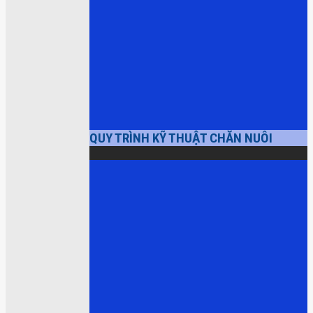
QUY TRÌNH KỸ THUẬT CHĂN NUÔI