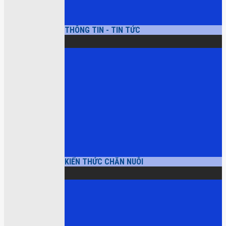
THÔNG TIN - TIN TỨC
KIẾN THỨC CHĂN NUÔI