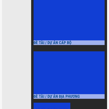
ĐỀ TÀI / DỰ ÁN CẤP BỘ
ĐỀ TÀI / DỰ ÁN ĐỊA PHƯƠNG