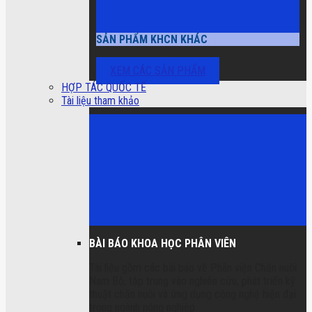
SẢN PHẨM KHCN KHÁC
XEM CÁC SẢN PHẨM
HỢP TÁC QUỐC TẾ
Tài liệu tham khảo
BÀI BÁO KHOA HỌC PHÂN VIÊN
Tài liệu gồm các bài báo về Phân viện Chăn nuôi
Nam Bộ, tập trung vào nghiên cứu, phát triển kỹ
thuật chăn nuôi và ứng dụng công nghệ hiện đại
trong ngành nông nghiệp