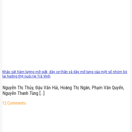
Khảo sát hàm lượng mỡ giắt, dày cơ thăn và dày mỡ lưng của một số nhóm bò
lai hướng thịt nuôi tại Trà Vinh
Nguyễn Thị Thủy, Đậu Văn Hải, Hoàng Thị Ngân, Phạm Văn Quyến,
Nguyễn Thanh Tùng [...]
12 Comments