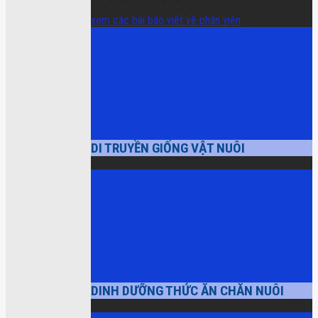
xem các bài báo viết về phân viện
DI TRUYỀN GIỐNG VẬT NUÔI
DINH DƯỠNG THỨC ĂN CHĂN NUÔI