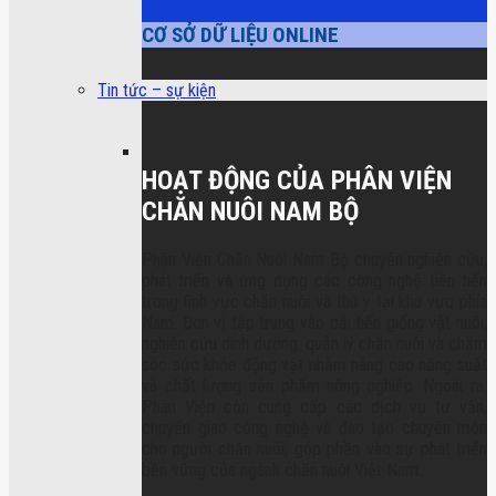
CƠ SỞ DỮ LIỆU ONLINE
Tin tức – sự kiện
HOẠT ĐỘNG CỦA PHÂN VIỆN
CHĂN NUÔI NAM BỘ
Phân Viện Chăn Nuôi Nam Bộ chuyên nghiên cứu,
phát triển và ứng dụng các công nghệ tiên tiến
trong lĩnh vực chăn nuôi và thú y tại khu vực phía
Nam. Đơn vị tập trung vào cải tiến giống vật nuôi,
nghiên cứu dinh dưỡng, quản lý chăn nuôi và chăm
sóc sức khỏe động vật nhằm nâng cao năng suất
và chất lượng sản phẩm nông nghiệp. Ngoài ra,
Phân Viện còn cung cấp các dịch vụ tư vấn,
chuyển giao công nghệ và đào tạo chuyên môn
cho người chăn nuôi, góp phần vào sự phát triển
bền vững của ngành chăn nuôi Việt Nam.