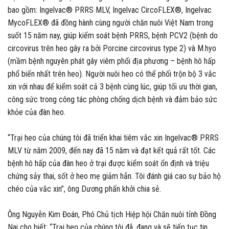
bao gồm: Ingelvac® PRRS MLV, Ingelvac CircoFLEX®, Ingelvac
MycoFLEX® đã đồng hành cùng người chăn nuôi Việt Nam trong
suốt 15 năm nay, giúp kiểm soát bệnh PRRS, bệnh PCV2 (bệnh do
circovirus trên heo gây ra bởi Porcine circovirus type 2) và M.hyo
(mầm bệnh nguyên phát gây viêm phổi địa phương – bệnh hô hấp
phổ biến nhất trên heo). Người nuôi heo có thể phối trộn bộ 3 vắc
xin với nhau để kiểm soát cả 3 bệnh cùng lúc, giúp tối ưu thời gian,
công sức trong công tác phòng chống dịch bệnh và đảm bảo sức
khỏe của đàn heo.
“Trại heo của chúng tôi đã triển khai tiêm vắc xin Ingelvac® PRRS
MLV từ năm 2009, đến nay đã 15 năm và đạt kết quả rất tốt. Các
bệnh hô hấp của đàn heo ở trại được kiểm soát ổn định và triệu
chứng sảy thai, sốt ở heo mẹ giảm hẳn. Tôi đánh giá cao sự bảo hộ
chéo của vắc xin”, ông Dương phấn khởi chia sẻ.
Ông Nguyễn Kim Đoán, Phó Chủ tịch Hiệp hội Chăn nuôi tỉnh Đồng
Nai cho biết: “Trại heo của chúng tôi đã, đang và sẽ tiếp tục tin