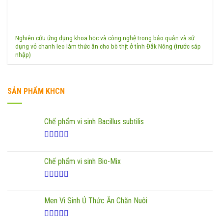
Nghiên cứu ứng dụng khoa học và công nghệ trong bảo quản và sử
dụng vỏ chanh leo làm thức ăn cho bò thịt ở tỉnh Đắk Nông (trước sáp
nhập)
SẢN PHẨM KHCN
Chế phẩm vi sinh Bacillus subtilis
Được
xếp
Chế phẩm vi sinh Bio-Mix
hạng
2.00
5
sao
Được xếp
hạng
5.00
5
Men Vi Sinh Ủ Thức Ăn Chăn Nuôi
sao