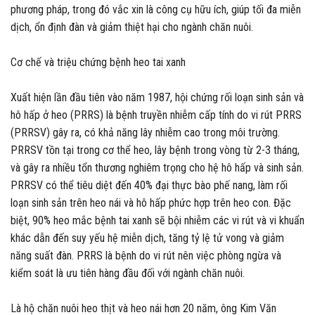
phương pháp, trong đó vắc xin là công cụ hữu ích, giúp tối đa miễn
dịch, ổn định đàn và giảm thiệt hại cho ngành chăn nuôi.
Cơ chế và triệu chứng bệnh heo tai xanh
Xuất hiện lần đầu tiên vào năm 1987, hội chứng rối loạn sinh sản và
hô hấp ở heo (PRRS) là bệnh truyền nhiễm cấp tính do vi rút PRRS
(PRRSV) gây ra, có khả năng lây nhiễm cao trong môi trường.
PRRSV tồn tại trong cơ thể heo, lây bệnh trong vòng từ 2-3 tháng,
và gây ra nhiều tổn thương nghiêm trọng cho hệ hô hấp và sinh sản.
PRRSV có thể tiêu diệt đến 40% đại thực bào phế nang, làm rối
loạn sinh sản trên heo nái và hô hấp phức hợp trên heo con. Đặc
biệt, 90% heo mắc bệnh tai xanh sẽ bội nhiễm các vi rút và vi khuẩn
khác dẫn đến suy yếu hệ miễn dịch, tăng tỷ lệ tử vong và giảm
năng suất đàn. PRRS là bệnh do vi rút nên việc phòng ngừa và
kiểm soát là ưu tiên hàng đầu đối với ngành chăn nuôi.
Là hộ chăn nuôi heo thịt và heo nái hơn 20 năm, ông Kim Văn