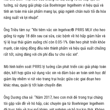
tưởng, sử dụng giải pháp của Boehringer Ingelheim vì hiệu quả và
tính an toàn mà sản phẩm mang lại, giúp ngành chăn nuôi tối đa hóa
năng suất và lợi nhuận”.
Ông Triều tâm sự: “Khi tiêm vắc xin Ingelvac® PRRS MLV cho heo
giống từ ngày 18 đến sau cai sữa, các bệnh về hô hấp giảm hẳn và
tỷ lệ loại thải giảm xuống chỉ còn 0.05-1%. Đàn heo phát triển khỏe
mạnh, cân nặng đồng đều nên thành phẩm và hiệu quả xuất chuồng
rất tốt, xứng đáng với chi phí đầu tư cho vắc xin”.
Mô hình kiểm soát PRRS lý tưởng cần phát triển các giải pháp toàn
diện, kết hợp giữa sử dụng vắc xin và đảm bảo an toàn sinh học để
giảm lây nhiễm vi rút vào trang trại hoặc giữa các giai đoạn heo
khác nhau, quản lý tốt luân chuyển đàn.
Ông Dương chia sẻ: “Năm 2017, heo con mới đẻ trong trại chúng
tôi gặp vấn đề về hô hấp, các chuyên gia từ Boehringer Ingelheim
đã trực tiếp về trại mổ khám, xét nghiệm và hỗ trợ kịp thời. Không