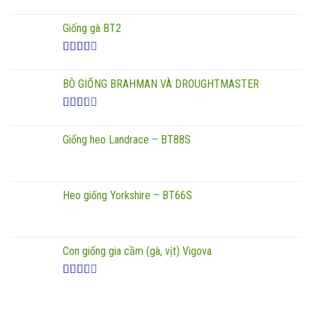
Được
xếp
Giống gà BT2
hạng
3.00
5
sao
Được
xếp
BÒ GIỐNG BRAHMAN VÀ DROUGHTMASTER
hạng
2.50
5
sao
Được
xếp
Giống heo Landrace – BT88S
hạng
2.17
5 sao
Heo giống Yorkshire – BT66S
Con giống gia cầm (gà, vịt) Vigova
Được
xếp
hạng