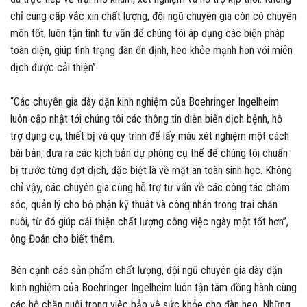
chỉ cung cấp vắc xin chất lượng, đội ngũ chuyên gia còn có chuyên
môn tốt, luôn tận tình tư vấn để chúng tôi áp dụng các biện pháp
toàn diện, giúp tình trạng đàn ổn định, heo khỏe mạnh hơn với miễn
dịch được cải thiện”.
“Các chuyên gia dày dặn kinh nghiệm của Boehringer Ingelheim
luôn cập nhật tới chúng tôi các thông tin diễn biến dịch bệnh, hỗ
trợ dụng cụ, thiết bị và quy trình để lấy máu xét nghiệm một cách
bài bản, đưa ra các kịch bản dự phòng cụ thể để chúng tôi chuẩn
bị trước từng đợt dịch, đặc biệt là về mặt an toàn sinh học. Không
chỉ vậy, các chuyên gia cũng hỗ trợ tư vấn về các công tác chăm
sóc, quản lý cho bộ phận kỹ thuật và công nhân trong trại chăn
nuôi, từ đó giúp cải thiện chất lượng công việc ngày một tốt hơn”,
ông Đoán cho biết thêm.
Bên cạnh các sản phẩm chất lượng, đội ngũ chuyên gia dày dặn
kinh nghiệm của Boehringer Ingelheim luôn tận tâm đồng hành cùng
các hộ chăn nuôi trong việc bảo vệ sức khỏe cho đàn heo. Những