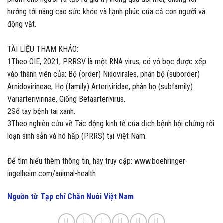
hướng tới nâng cao sức khỏe và hạnh phúc của cả con người và
động vật.
TÀI LIỆU THAM KHẢO:
1Theo OIE, 2021, PRRSV là một RNA virus, có vỏ bọc được xếp
vào thành viên của: Bộ (order) Nidovirales, phân bộ (suborder)
Arnidovirineae, Họ (family) Arteriviridae, phân họ (subfamily)
Variarterivirinae, Giống Betaarterivirus.
2Sổ tay bệnh tai xanh.
3Theo nghiên cứu về Tác động kinh tế của dịch bệnh hội chứng rối
loạn sinh sản và hô hấp (PRRS) tại Việt Nam.
Để tìm hiểu thêm thông tin, hãy truy cập: www.boehringer-
ingelheim.com/animal-health
Nguồn từ Tạp chí Chăn Nuôi Việt Nam