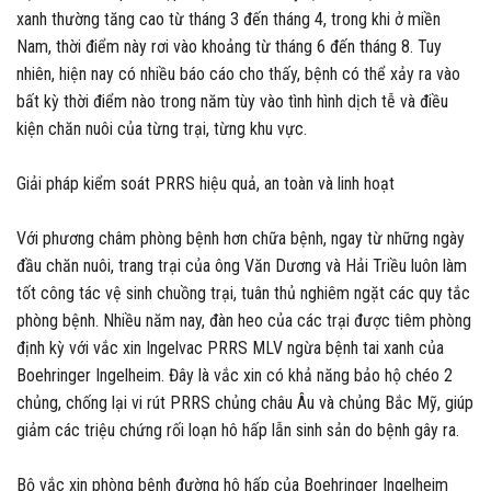
xanh thường tăng cao từ tháng 3 đến tháng 4, trong khi ở miền
Nam, thời điểm này rơi vào khoảng từ tháng 6 đến tháng 8. Tuy
nhiên, hiện nay có nhiều báo cáo cho thấy, bệnh có thể xảy ra vào
bất kỳ thời điểm nào trong năm tùy vào tình hình dịch tễ và điều
kiện chăn nuôi của từng trại, từng khu vực.
Giải pháp kiểm soát PRRS hiệu quả, an toàn và linh hoạt
Với phương châm phòng bệnh hơn chữa bệnh, ngay từ những ngày
đầu chăn nuôi, trang trại của ông Văn Dương và Hải Triều luôn làm
tốt công tác vệ sinh chuồng trại, tuân thủ nghiêm ngặt các quy tắc
phòng bệnh. Nhiều năm nay, đàn heo của các trại được tiêm phòng
định kỳ với vắc xin Ingelvac PRRS MLV ngừa bệnh tai xanh của
Boehringer Ingelheim. Đây là vắc xin có khả năng bảo hộ chéo 2
chủng, chống lại vi rút PRRS chủng châu Âu và chủng Bắc Mỹ, giúp
giảm các triệu chứng rối loạn hô hấp lẫn sinh sản do bệnh gây ra.
Bộ vắc xin phòng bệnh đường hô hấp của Boehringer Ingelheim