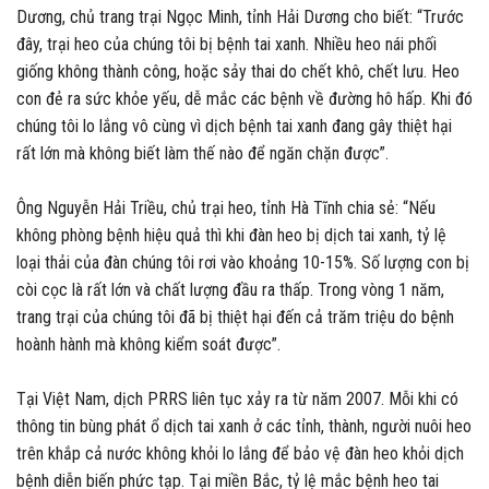
Dương, chủ trang trại Ngọc Minh, tỉnh Hải Dương cho biết: “Trước
đây, trại heo của chúng tôi bị bệnh tai xanh. Nhiều heo nái phối
giống không thành công, hoặc sảy thai do chết khô, chết lưu. Heo
con đẻ ra sức khỏe yếu, dễ mắc các bệnh về đường hô hấp. Khi đó
chúng tôi lo lắng vô cùng vì dịch bệnh tai xanh đang gây thiệt hại
rất lớn mà không biết làm thế nào để ngăn chặn được”.
Ông Nguyễn Hải Triều, chủ trại heo, tỉnh Hà Tĩnh chia sẻ: “Nếu
không phòng bệnh hiệu quả thì khi đàn heo bị dịch tai xanh, tỷ lệ
loại thải của đàn chúng tôi rơi vào khoảng 10-15%. Số lượng con bị
còi cọc là rất lớn và chất lượng đầu ra thấp. Trong vòng 1 năm,
trang trại của chúng tôi đã bị thiệt hại đến cả trăm triệu do bệnh
hoành hành mà không kiểm soát được”.
Tại Việt Nam, dịch PRRS liên tục xảy ra từ năm 2007. Mỗi khi có
thông tin bùng phát ổ dịch tai xanh ở các tỉnh, thành, người nuôi heo
trên khắp cả nước không khỏi lo lắng để bảo vệ đàn heo khỏi dịch
bệnh diễn biến phức tạp. Tại miền Bắc, tỷ lệ mắc bệnh heo tai