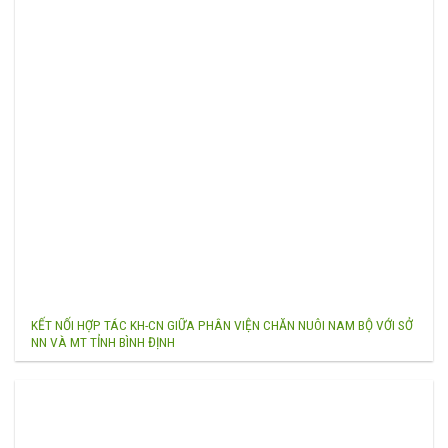
KẾT NỐI HỢP TÁC KH-CN GIỮA PHÂN VIỆN CHĂN NUÔI NAM BỘ VỚI SỞ
NN VÀ MT TỈNH BÌNH ĐỊNH