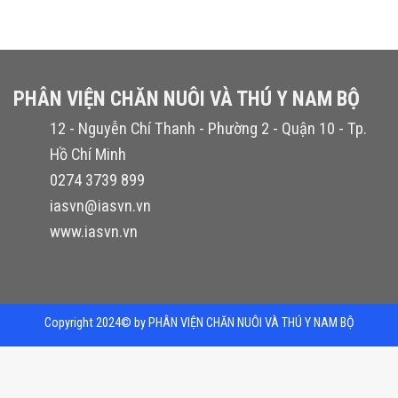
2.20
5 sao
PHÂN VIỆN CHĂN NUÔI VÀ THÚ Y NAM BỘ
12 - Nguyễn Chí Thanh - Phường 2 - Quận 10 - Tp.
Hồ Chí Minh
0274 3739 899
iasvn@iasvn.vn
www.iasvn.vn
Copyright 2024© by PHÂN VIỆN CHĂN NUÔI VÀ THÚ Y NAM BỘ