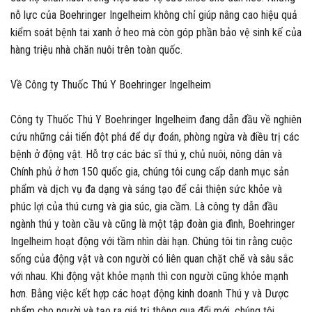
nỗ lực của Boehringer Ingelheim không chỉ giúp nâng cao hiệu quả
kiểm soát bệnh tai xanh ở heo mà còn góp phần bảo vệ sinh kế của
hàng triệu nhà chăn nuôi trên toàn quốc.
Về Công ty Thuốc Thú Y Boehringer Ingelheim
Công ty Thuốc Thú Y Boehringer Ingelheim đang dẫn đầu về nghiên
cứu những cải tiến đột phá để dự đoán, phòng ngừa và điều trị các
bệnh ở động vật. Hỗ trợ các bác sĩ thú y, chủ nuôi, nông dân và
Chính phủ ở hơn 150 quốc gia, chúng tôi cung cấp danh mục sản
phẩm và dịch vụ đa dạng và sáng tạo để cải thiện sức khỏe và
phúc lợi của thú cưng và gia súc, gia cầm. Là công ty dẫn đầu
ngành thú y toàn cầu và cũng là một tập đoàn gia đình, Boehringer
Ingelheim hoạt động với tầm nhìn dài hạn. Chúng tôi tin rằng cuộc
sống của động vật và con người có liên quan chặt chẽ và sâu sắc
với nhau. Khi động vật khỏe mạnh thì con người cũng khỏe mạnh
hơn. Bằng việc kết hợp các hoạt động kinh doanh Thú y và Dược
phẩm cho người và tạo ra giá trị thông qua đổi mới, chúng tôi