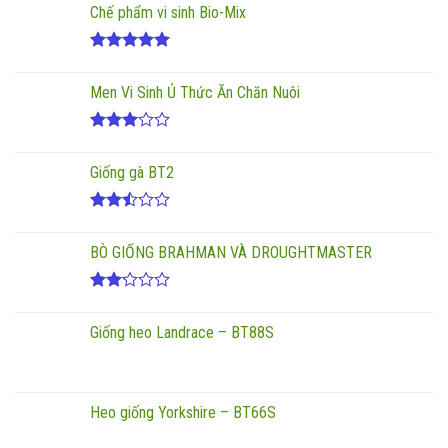
Chế phẩm vi sinh Bio-Mix
hạng
2.00
5
sao
Được xếp
hạng
5.00
Men Vi Sinh Ủ Thức Ăn Chăn Nuôi
5 sao
Được
xếp
Giống gà BT2
hạng
3.00
5
sao
Được
xếp
BÒ GIỐNG BRAHMAN VÀ DROUGHTMASTER
hạng
2.50
5 sao
Được
xếp
Giống heo Landrace – BT88S
hạng
2.17
5
sao
Heo giống Yorkshire – BT66S