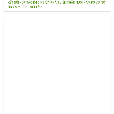
KẾT NỐI HỢP TÁC KH-CN GIỮA PHÂN VIỆN CHĂN NUÔI NAM BỘ VỚI SỞ
NN VÀ MT TỈNH BÌNH ĐỊNH