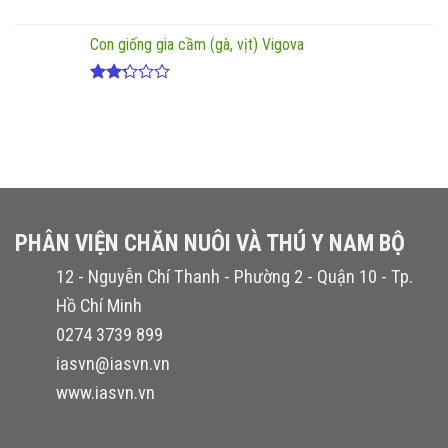
Con giống gia cầm (gà, vịt) Vigova
Được
xếp
hạng
2.20
5
sao
PHÂN VIỆN CHĂN NUÔI VÀ THÚ Y NAM BỘ
12 - Nguyễn Chí Thanh - Phường 2 - Quận 10 - Tp.
Hồ Chí Minh
0274 3739 899
iasvn@iasvn.vn
www.iasvn.vn