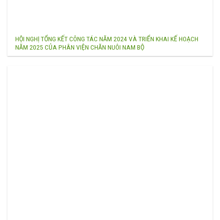
HỘI NGHỊ TỔNG KẾT CÔNG TÁC NĂM 2024 VÀ TRIỂN KHAI KẾ HOẠCH
NĂM 2025 CỦA PHÂN VIỆN CHĂN NUÔI NAM BỘ