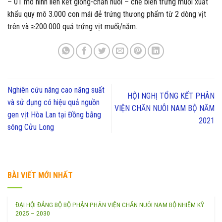
– 01 mô hình liên kết giống-chăn nuôi – chế biến trứng muối xuất
khẩu quy mô 3.000 con mái đẻ trứng thương phẩm từ 2 dòng vịt
trên và ≥200.000 quả trứng vịt muối/năm.
Nghiên cứu nâng cao năng suất
HỘI NGHỊ TỔNG KẾT PHÂN
và sử dụng có hiệu quả nguồn
VIỆN CHĂN NUÔI NAM BỘ NĂM
gen vịt Hòa Lan tại Đồng bằng
2021
sông Cửu Long
BÀI VIẾT MỚI NHẤT
ĐẠI HỘI ĐẢNG BỘ BỘ PHẬN PHÂN VIỆN CHĂN NUÔI NAM BỘ NHIỆM KỲ
2025 – 2030