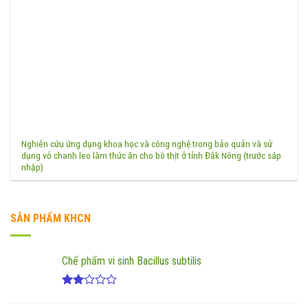
Nghiên cứu ứng dụng khoa học và công nghệ trong bảo quản và sử
dụng vỏ chanh leo làm thức ăn cho bò thịt ở tỉnh Đắk Nông (trước sáp
nhập)
SẢN PHẨM KHCN
Chế phẩm vi sinh Bacillus subtilis
Được
xếp