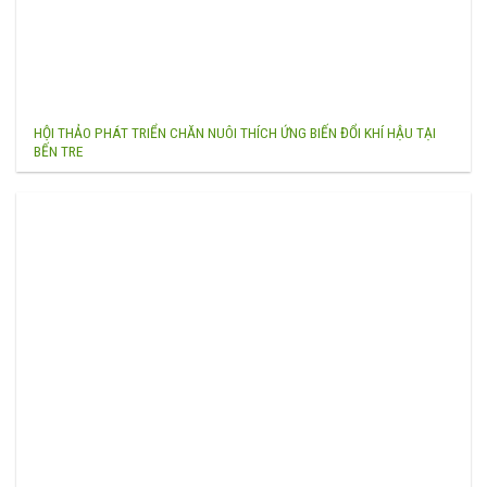
HỘI THẢO PHÁT TRIỂN CHĂN NUÔI THÍCH ỨNG BIẾN ĐỔI KHÍ HẬU TẠI
BẾN TRE