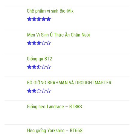
Được
xếp
Chế phẩm vi sinh Bio-Mix
hạng
2.00
5
sao
Được xếp
hạng
5.00
Men Vi Sinh Ủ Thức Ăn Chăn Nuôi
5 sao
Được
xếp
Giống gà BT2
hạng
3.00
5
sao
Được
xếp
BÒ GIỐNG BRAHMAN VÀ DROUGHTMASTER
hạng
2.50
5 sao
Được
xếp
Giống heo Landrace – BT88S
hạng
2.17
5
sao
Heo giống Yorkshire – BT66S