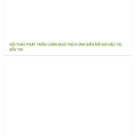
HỘI THẢO PHÁT TRIỂN CHĂN NUÔI THÍCH ỨNG BIẾN ĐỔI KHÍ HẬU TẠI
BẾN TRE