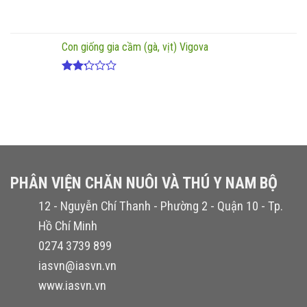
Con giống gia cầm (gà, vịt) Vigova
Được
xếp
hạng
2.20
5
sao
PHÂN VIỆN CHĂN NUÔI VÀ THÚ Y NAM BỘ
12 - Nguyễn Chí Thanh - Phường 2 - Quận 10 - Tp.
Hồ Chí Minh
0274 3739 899
iasvn@iasvn.vn
www.iasvn.vn