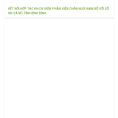
KẾT NỐI HỢP TÁC KH-CN GIỮA PHÂN VIỆN CHĂN NUÔI NAM BỘ VỚI SỞ
NN VÀ MT TỈNH BÌNH ĐỊNH