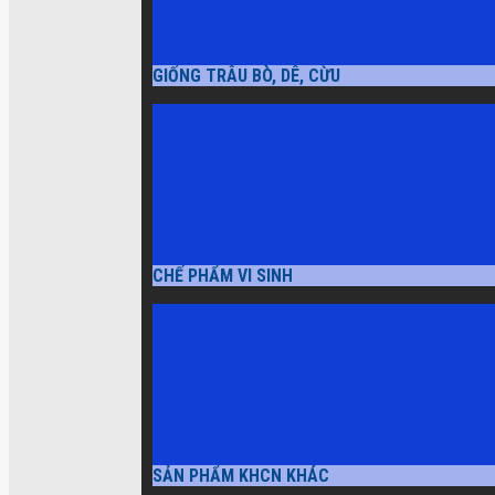
GIỐNG TRÂU BÒ, DÊ, CỪU
CHẾ PHẨM VI SINH
SẢN PHẨM KHCN KHÁC