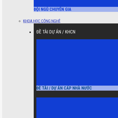
ĐỘI NGŨ CHUYÊN GIA
KHOA HỌC CÔNG NGHỆ
ĐỀ TÀI DỰ ÁN / KHCN
ĐỀ TÀI / DỰ ÁN CẤP NHÀ NƯỚC