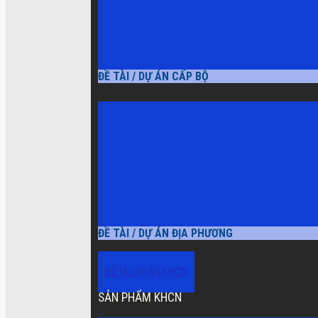
ĐỀ TÀI / DỰ ÁN CẤP BỘ
ĐỀ TÀI / DỰ ÁN ĐỊA PHƯƠNG
ĐỀ TÀI DỰ ÁN KHCN
SẢN PHẨM KHCN