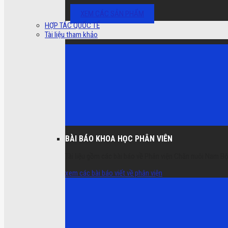
XEM CÁC SẢN PHẨM
HỢP TÁC QUỐC TẾ
Tài liệu tham khảo
BÀI BÁO KHOA HỌC PHÂN VIÊN
Tài liệu gồm các bài báo về Phân viện Chăn nuôi Nam Bộ
xem các bài báo viết về phân viện