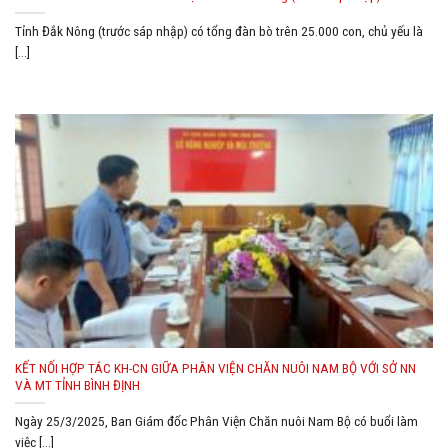
Tỉnh Đắk Nông (trước sáp nhập) có tổng đàn bò trên 25.000 con, chủ yếu là
[...]
KẾT NỐI HỢP TÁC KH-CN GIỮA PHÂN VIỆN CHĂN NUÔI NAM BỘ VỚI SỞ NN
VÀ MT TỈNH BÌNH ĐỊNH
Ngày 25/3/2025, Ban Giám đốc Phân Viện Chăn nuôi Nam Bộ có buổi làm
việc [...]