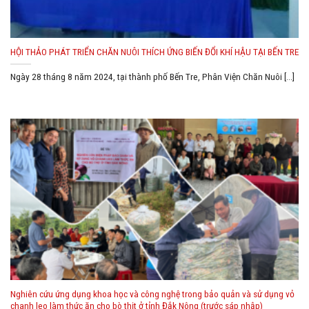
HỘI THẢO PHÁT TRIỂN CHĂN NUÔI THÍCH ỨNG BIẾN ĐỔI KHÍ HẬU TẠI BẾN TRE
Ngày 28 tháng 8 năm 2024, tại thành phố Bến Tre, Phân Viện Chăn Nuôi [...]
Nghiên cứu ứng dụng khoa học và công nghệ trong bảo quản và sử dụng vỏ
chanh leo làm thức ăn cho bò thịt ở tỉnh Đắk Nông (trước sáp nhập)