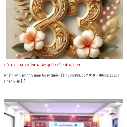
HỘI THI CHÀO MỪNG NGÀY QUỐC TẾ PHỤ NỮ 8/3
Nhằm kỷ niệm 115 năm Ngày Quốc tế Phụ nữ (08/03/1910 – 08/03/2025),
Phân Viện [...]