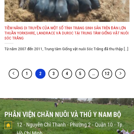
TIỀM NĂNG DI TRUYỀN CỦA MỘT SỐ TÍNH TRẠNG SINH SẢN TRÊN ĐÀN LỢN
THUẦN YORKSHIRE, LANDRACE VÀ DUROC TẠI TRUNG TÂM GIỐNG VẬT NUÔI
SÓC TRĂNG
Từ năm 2007 đến 2011, Trung tâm Giống vật nuôi Sóc Trăng đã thu thập [...]
1
2
3
4
5
…
12
PHÂN VIỆN CHĂN NUÔI VÀ THÚ Y NAM BỘ
12 - Nguyễn Chí Thanh - Phường 2 - Quận 10 - Tp.
Hồ Chí Minh