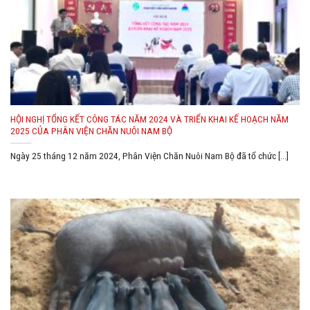
HỘI NGHỊ TỔNG KẾT CÔNG TÁC NĂM 2024 VÀ TRIỂN KHAI KẾ HOẠCH NĂM
2025 CỦA PHÂN VIỆN CHĂN NUÔI NAM BỘ
Ngày 25 tháng 12 năm 2024, Phân Viện Chăn Nuôi Nam Bộ đã tổ chức [...]