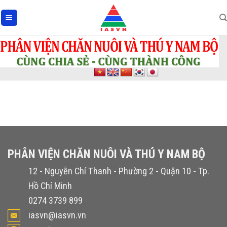
Skip
to
content
PHÂN VIỆN CHĂN NUÔI VÀ THÚ Y NAM BỘ
12 - Nguyễn Chí Thanh - Phường 2 - Quận 10 - Tp.
Hồ Chí Minh
0274 3739 899
iasvn@iasvn.vn