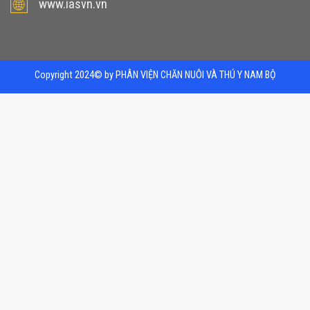
www.iasvn.vn
Copyright 2024© by PHÂN VIỆN CHĂN NUÔI VÀ THÚ Y NAM BỘ