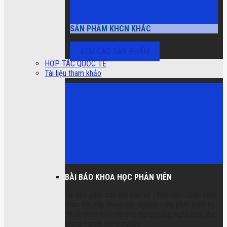
SẢN PHẨM KHCN KHÁC
XEM CÁC SẢN PHẨM
HỢP TÁC QUỐC TẾ
Tài liệu tham khảo
BÀI BÁO KHOA HỌC PHÂN VIÊN
Tài liệu gồm các bài báo về Phân viện Chăn nuôi
Nam Bộ, tập trung vào nghiên cứu, phát triển kỹ
thuật chăn nuôi và ứng dụng công nghệ hiện đại
trong ngành nông nghiệp