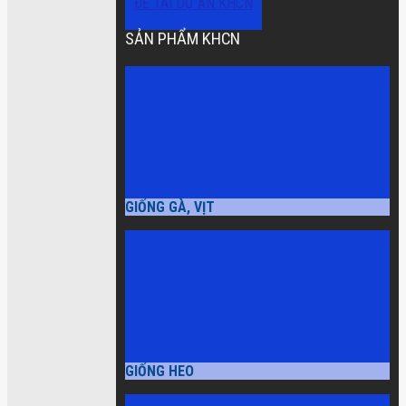
ĐỀ TÀI DỰ ÁN KHCN
SẢN PHẨM KHCN
GIỐNG GÀ, VỊT
GIỐNG HEO