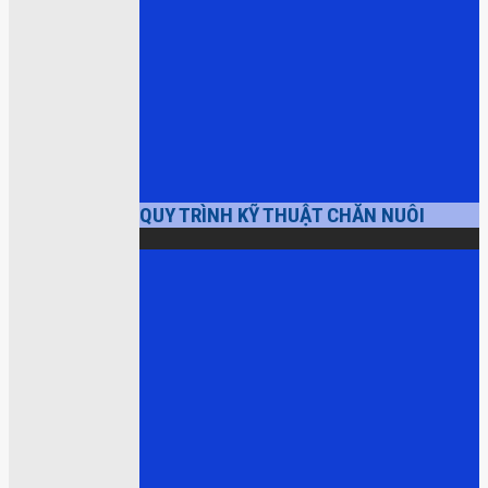
QUY TRÌNH KỸ THUẬT CHĂN NUÔI