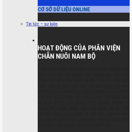
CƠ SỞ DỮ LIỆU ONLINE
Tin tức – sự kiện
HOẠT ĐỘNG CỦA PHÂN VIỆN
CHĂN NUÔI NAM BỘ
Phân Viện Chăn Nuôi Nam Bộ chuyên nghiên cứu,
phát triển và ứng dụng các công nghệ tiên tiến
trong lĩnh vực chăn nuôi và thú y tại khu vực phía
Nam. Đơn vị tập trung vào cải tiến giống vật nuôi,
nghiên cứu dinh dưỡng, quản lý chăn nuôi và chăm
sóc sức khỏe động vật nhằm nâng cao năng suất
và chất lượng sản phẩm nông nghiệp. Ngoài ra,
Phân Viện còn cung cấp các dịch vụ tư vấn,
chuyển giao công nghệ và đào tạo chuyên môn
cho người chăn nuôi, góp phần vào sự phát triển
bền vững của ngành chăn nuôi Việt Nam.