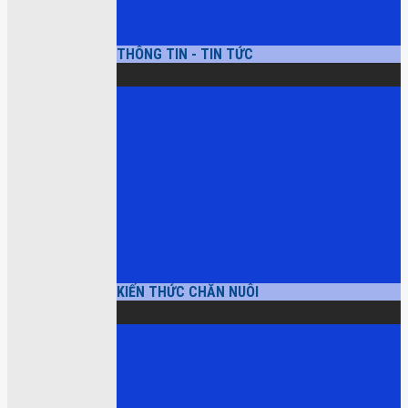
THÔNG TIN - TIN TỨC
KIẾN THỨC CHĂN NUÔI