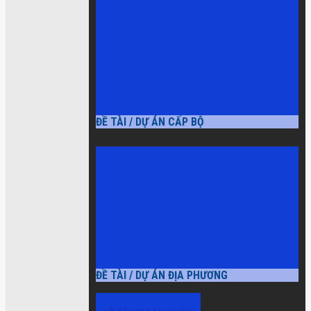
ĐỀ TÀI / DỰ ÁN CẤP BỘ
ĐỀ TÀI / DỰ ÁN ĐỊA PHƯƠNG