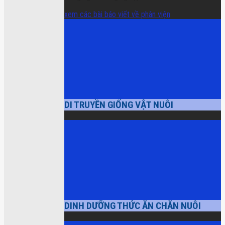
xem các bài báo viết về phân viện
DI TRUYỀN GIỐNG VẬT NUÔI
DINH DƯỠNG THỨC ĂN CHĂN NUÔI