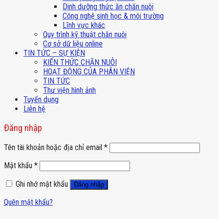
Dinh dưỡng thức ăn chăn nuôi
Công nghệ sinh học & môi trường
Lĩnh vực khác
Quy trình kỹ thuật chăn nuôi
Cơ sở dữ liệu online
TIN TỨC – SỰ KIỆN
KIẾN THỨC CHĂN NUÔI
HOẠT ĐỘNG CỦA PHÂN VIỆN
TIN TỨC
Thư viện hình ảnh
Tuyển dụng
Liên hệ
Đăng nhập
Tên tài khoản hoặc địa chỉ email
*
Mật khẩu
*
Ghi nhớ mật khẩu
Đăng nhập
Quên mật khẩu?