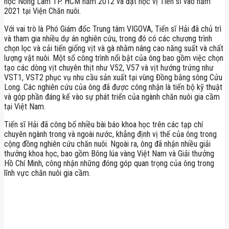
học Nông Lâm TP. HCM năm 2012 và đạt học vị Tiến sĩ vào năm
2021 tại Viện Chăn nuôi.
Với vai trò là Phó Giám đốc Trung tâm VIGOVA, Tiến sĩ Hải đã chủ trì
và tham gia nhiều dự án nghiên cứu, trong đó có các chương trình
chọn lọc và cải tiến giống vịt và gà nhằm nâng cao năng suất và chất
lượng vật nuôi. Một số công trình nổi bật của ông bao gồm việc chọn
tạo các dòng vịt chuyên thịt như V52, V57 và vịt hướng trứng như
VST1, VST2 phục vụ nhu cầu sản xuất tại vùng Đồng bằng sông Cửu
Long. Các nghiên cứu của ông đã được công nhận là tiến bộ kỹ thuật
và góp phần đáng kể vào sự phát triển của ngành chăn nuôi gia cầm
tại Việt Nam.
Tiến sĩ Hải đã công bố nhiều bài báo khoa học trên các tạp chí
chuyên ngành trong và ngoài nước, khẳng định vị thế của ông trong
cộng đồng nghiên cứu chăn nuôi. Ngoài ra, ông đã nhận nhiều giải
thưởng khoa học, bao gồm Bông lúa vàng Việt Nam và Giải thưởng
Hồ Chí Minh, công nhận những đóng góp quan trọng của ông trong
lĩnh vực chăn nuôi gia cầm.