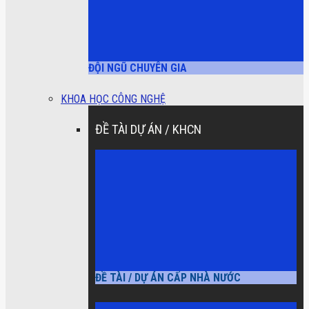
ĐỘI NGŨ CHUYÊN GIA
KHOA HỌC CÔNG NGHỆ
ĐỀ TÀI DỰ ÁN / KHCN
ĐỀ TÀI / DỰ ÁN CẤP NHÀ NƯỚC