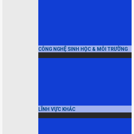
CÔNG NGHỆ SINH HỌC & MÔI TRƯỜNG
LĨNH VỰC KHÁC