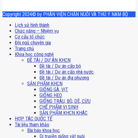
Copyright 2024© by PHÂN VIỆN CHĂN NUÔI VÀ THÚ Y NAM BỘ
Lịch sử hình thành
Chức năng – Nhiệm vụ
Cơ cấu tổ chức
Đội ngũ chuyên gia
Trang chủ
Khoa học công nghệ
ĐỀ TÀI / DỰ ÁN KHCN
Đề tài / Dự án cấp bộ
Đề tài / Dự án cấp nhà nước
Đề tài / Dự án địa phương
SẢN PHẨM KHCN
GIỐNG GÀ, VỊT
GIỐNG HEO
GIỐNG TRÂU, BÒ, DÊ, CỪU
CHẾ PHẨM VI SINH
SẢN PHẨM KHCN KHÁC
HỢP TÁC QUỐC TẾ
Tài liệu tham khảo
Bài báo khoa học
Di truyền giống vật nuôi