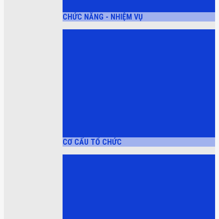
CHỨC NĂNG - NHIỆM VỤ
CƠ CẤU TỔ CHỨC