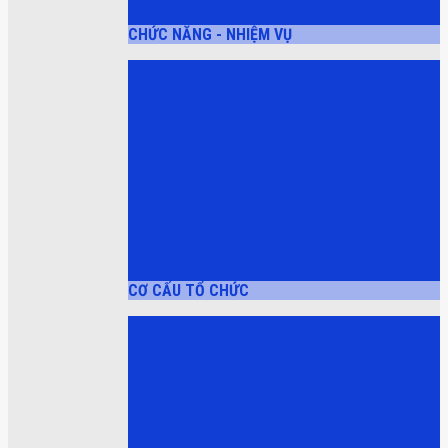
CHỨC NĂNG - NHIỆM VỤ
CƠ CẤU TỔ CHỨC