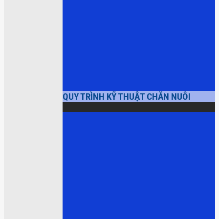
QUY TRÌNH KỸ THUẬT CHĂN NUÔI