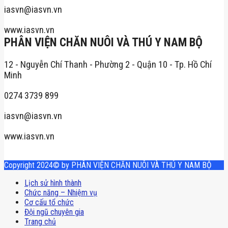
iasvn@iasvn.vn
www.iasvn.vn
PHÂN VIỆN CHĂN NUÔI VÀ THÚ Y NAM BỘ
12 - Nguyễn Chí Thanh - Phường 2 - Quận 10 - Tp. Hồ Chí
Minh
0274 3739 899
iasvn@iasvn.vn
www.iasvn.vn
Copyright 2024© by PHÂN VIỆN CHĂN NUÔI VÀ THÚ Y NAM BỘ
Lịch sử hình thành
Chức năng – Nhiệm vụ
Cơ cấu tổ chức
Đội ngũ chuyên gia
Trang chủ