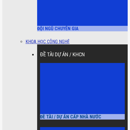
ĐỘI NGŨ CHUYÊN GIA
KHOA HỌC CÔNG NGHỆ
ĐỀ TÀI DỰ ÁN / KHCN
ĐỀ TÀI / DỰ ÁN CẤP NHÀ NƯỚC