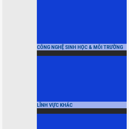
CÔNG NGHỆ SINH HỌC & MÔI TRƯỜNG
LĨNH VỰC KHÁC