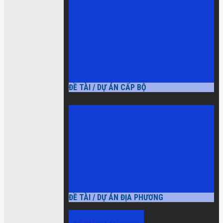
ĐỀ TÀI / DỰ ÁN CẤP BỘ
ĐỀ TÀI / DỰ ÁN ĐỊA PHƯƠNG