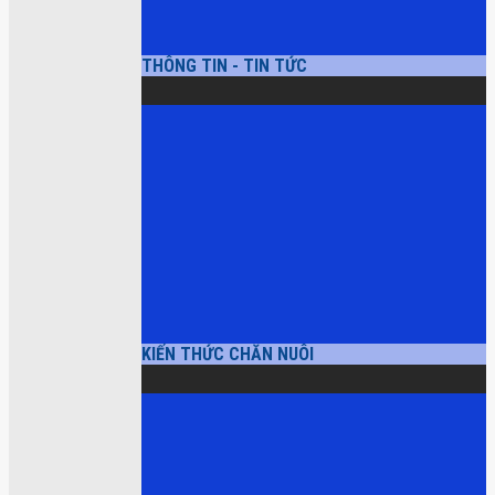
THÔNG TIN - TIN TỨC
KIẾN THỨC CHĂN NUÔI