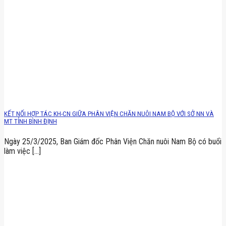
KẾT NỐI HỢP TÁC KH-CN GIỮA PHÂN VIỆN CHĂN NUÔI NAM BỘ VỚI SỞ NN VÀ
MT TỈNH BÌNH ĐỊNH
Ngày 25/3/2025, Ban Giám đốc Phân Viện Chăn nuôi Nam Bộ có buổi
làm việc [...]