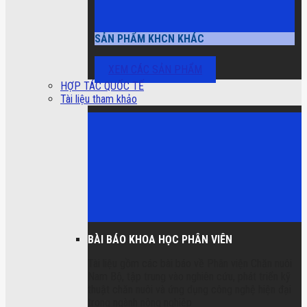
SẢN PHẨM KHCN KHÁC
XEM CÁC SẢN PHẨM
HỢP TÁC QUỐC TẾ
Tài liệu tham khảo
BÀI BÁO KHOA HỌC PHÂN VIÊN
Tài liệu gồm các bài báo về Phân viện Chăn nuôi
Nam Bộ, tập trung vào nghiên cứu, phát triển kỹ
thuật chăn nuôi và ứng dụng công nghệ hiện đại
trong ngành nông nghiệp