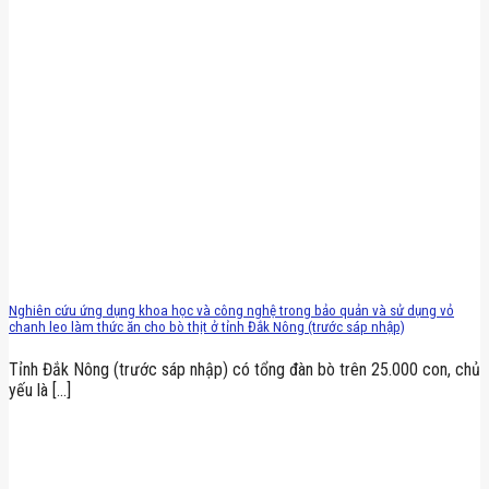
Nghiên cứu ứng dụng khoa học và công nghệ trong bảo quản và sử dụng vỏ
chanh leo làm thức ăn cho bò thịt ở tỉnh Đắk Nông (trước sáp nhập)
Tỉnh Đắk Nông (trước sáp nhập) có tổng đàn bò trên 25.000 con, chủ
yếu là [...]