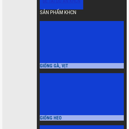
ĐỀ TÀI DỰ ÁN KHCN
SẢN PHẨM KHCN
GIỐNG GÀ, VỊT
GIỐNG HEO