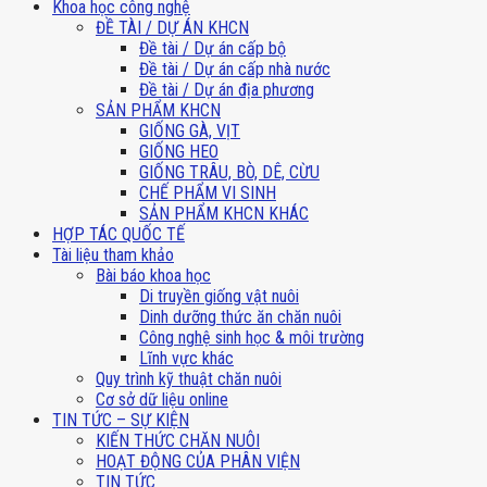
Khoa học công nghệ
ĐỀ TÀI / DỰ ÁN KHCN
Đề tài / Dự án cấp bộ
Đề tài / Dự án cấp nhà nước
Đề tài / Dự án địa phương
SẢN PHẨM KHCN
GIỐNG GÀ, VỊT
GIỐNG HEO
GIỐNG TRÂU, BÒ, DÊ, CỪU
CHẾ PHẨM VI SINH
SẢN PHẨM KHCN KHÁC
HỢP TÁC QUỐC TẾ
Tài liệu tham khảo
Bài báo khoa học
Di truyền giống vật nuôi
Dinh dưỡng thức ăn chăn nuôi
Công nghệ sinh học & môi trường
Lĩnh vực khác
Quy trình kỹ thuật chăn nuôi
Cơ sở dữ liệu online
TIN TỨC – SỰ KIỆN
KIẾN THỨC CHĂN NUÔI
HOẠT ĐỘNG CỦA PHÂN VIỆN
TIN TỨC