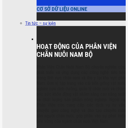
CƠ SỞ DỮ LIỆU ONLINE
Tin tức – sự kiện
HOẠT ĐỘNG CỦA PHÂN VIỆN
CHĂN NUÔI NAM BỘ
Phân Viện Chăn Nuôi Nam Bộ chuyên nghiên cứu,
phát triển và ứng dụng các công nghệ tiên tiến
trong lĩnh vực chăn nuôi và thú y tại khu vực phía
Nam. Đơn vị tập trung vào cải tiến giống vật nuôi,
nghiên cứu dinh dưỡng, quản lý chăn nuôi và chăm
sóc sức khỏe động vật nhằm nâng cao năng suất
và chất lượng sản phẩm nông nghiệp. Ngoài ra,
Phân Viện còn cung cấp các dịch vụ tư vấn,
chuyển giao công nghệ và đào tạo chuyên môn
cho người chăn nuôi, góp phần vào sự phát triển
bền vững của ngành chăn nuôi Việt Nam.