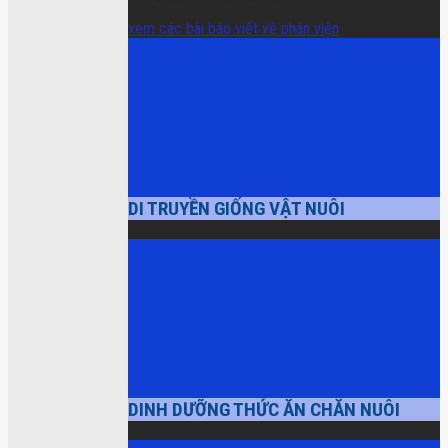
xem các bài báo viết về phân viện
DI TRUYỀN GIỐNG VẬT NUÔI
DINH DƯỠNG THỨC ĂN CHĂN NUÔI