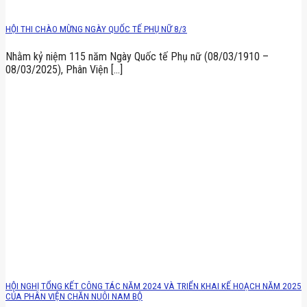
HỘI THI CHÀO MỪNG NGÀY QUỐC TẾ PHỤ NỮ 8/3
Nhằm kỷ niệm 115 năm Ngày Quốc tế Phụ nữ (08/03/1910 –
08/03/2025), Phân Viện [...]
HỘI NGHỊ TỔNG KẾT CÔNG TÁC NĂM 2024 VÀ TRIỂN KHAI KẾ HOẠCH NĂM 2025
CỦA PHÂN VIỆN CHĂN NUÔI NAM BỘ